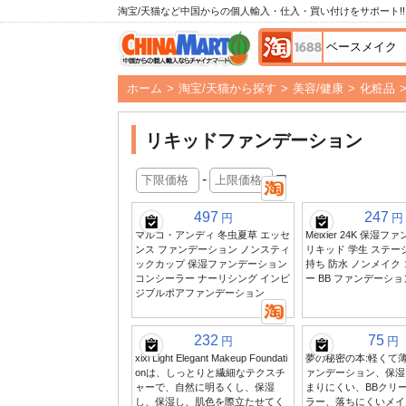
淘宝/天猫など中国からの個人輸入・仕入・買い付けをサポート!!
ホーム
>
淘宝/天猫から探す
>
美容/健康
>
化粧品
リキッドファンデーション
-
円
497
247
円
円
マルコ・アンディ 冬虫夏草 エッセ
Meixier 24K 保湿
ンス ファンデーション ノンスティ
リキッド 学生 ステー
ックカップ 保湿ファンデーション
持ち 防水 ノンメイク
コンシーラー ナーリシング インビ
ー BB ファンデーショ
ジブルポアファンデーション
232
75
円
円
xixi Light Elegant Makeup Foundati
夢の秘密の本:軽くて
onは、しっとりと繊細なテクスチ
ァンデーション、保湿
ャーで、自然に明るくし、保湿
まりにくい、BBクリ
し、保湿し、肌色を際立たせてく
ラー、落ちにくいメイ