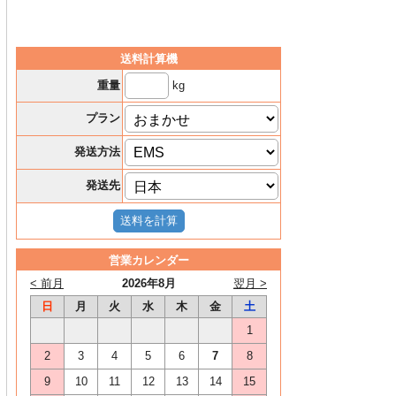
送料計算機
kg
重量
プラン
発送方法
発送先
営業カレンダー
< 前月
2026年8月
翌月 >
日
月
火
水
木
金
土
1
2
3
4
5
6
7
8
9
10
11
12
13
14
15