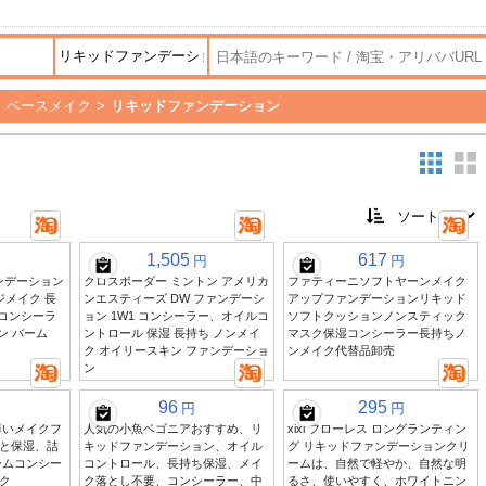
>
ベースメイク
>
リキッドファンデーション
1,505
617
円
円
ファンデーション
クロスボーダー ミントン アメリカ
ファティーニソフトヤーンメイク
ジメイク 長
ンエスティーズ DW ファンデーシ
アップファンデーションリキッド
 コンシーラ
ョン 1W1 コンシーラー、オイルコ
ソフトクッションノンスティック
ン バーム
ントロール 保湿 長持ち ノンメイ
マスク保湿コンシーラー長持ちノ
ク オイリースキン ファンデーショ
ンメイク代替品卸売
ン
96
295
円
円
薄いメイクフ
人気の小魚ベゴニアおすすめ、リ
xixi フローレス ロングランティン
と保湿、詰
キッドファンデーション、オイル
グ リキッドファンデーションクリ
ームコンシー
コントロール、長持ち保湿、メイ
ームは、自然で軽やか、自然な明
ク
ク落とし不要、コンシーラー、中
るさ、使いやすく、ホワイトニン