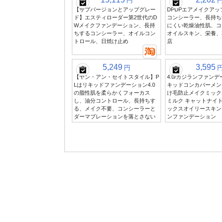
円
【サブバージョンとアップグレー
DPDPエアメイクア
ド】エスティローダー第2世代のD
コンシーラー、長持ち
Wメイクファンデーション、長持
にくい乾燥油性肌、コ
ちするコンシーラー、オイルコン
オイルスキン、栄養、
トロール、日焼け止め
店
5,249
3,595
円
【ヤン・アン・セイトスタイル】P
4.0/カジランファンデ
Lはリキッドファンデーション4.0
キッドコンカバーメント
の脂性肌を柔らかくフォーカス
け毛防止メイクミック
し、油分コントロール、長持ちす
ミルク キャットナイト
る、メイク不要、コンシーラーと
ックスオイリースキン
ダーマブレーションを落とさない
ンファンデーション