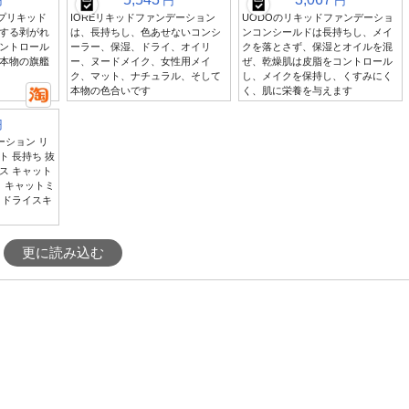
円
円
円
ップリキッド
IOREリキッドファンデーション
UODOのリキッドファンデーショ
する剥がれ
は、長持ちし、色あせないコンシ
ンコンシールドは長持ちし、メイ
ントロール
ーラー、保湿、ドライ、オイリ
クを落とさず、保湿とオイルを混
本物の旗艦
ー、ヌードメイク、女性用メイ
ぜ、乾燥肌は皮脂をコントロール
ク、マット、ナチュラル、そして
し、メイクを保持し、くすみにく
本物の色合いです
く、肌に栄養を与えます
円
ーション リ
 長持ち 抜
ス キャット
 キャットミ
 ドライスキ
更に読み込む