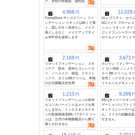
ク、女性の乾燥肌、脂性肌
4,968
12,028
円
FunnyElves サンスクリーン ファ
[セレブリティ・セイム
ンデーション リキッドは軽くて薄
AC/メイケ フローレ
く、隠しやすく長持ちし、メイク
ション リキッド オイ
落としもなく、メイクアップオイ
ゴッドコンシーラー 
ルSPF35を保持します
ロールメイク マット N
2,169
3,672
円
リキッドファンデーション、スキ
カジラン ファンデーシ
ンケア、防水、長持ちコンシーラ
ド ロン持続 ノンメイ
ー、ノーメイク、保湿、ドライミ
ラー BB クリーム ス
ックス、オイルBBクリーム、本物
女性ミックスオイル 
の公式旗艦店女性用
リトルミルクキャット
1,210
9,268
円
リキッドファンデーションの長持
KBT(オイリースキン
ちコンカバーメントはメイクを落
デーション)ソフトミ
としません。ミックスオイルスキ
キッドコンシーラーは
ンの乾燥肌保湿BBパウダークリー
ん。メイクの抗酸化肌
ムは、公式の本物旗艦店から擦り
せません。
落とされません
15,115
2,202