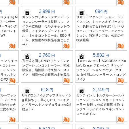
3,999
694
円
円
円
スタイル] M
カジランのリキッドファンデーシ
リキッドファンデーション、ドラ
スファンデー
ョンコンシーラーは長持ちし、メ
イスキン、ミックスオイリースキ
リースキンズ
イクや乾燥肌、ミルクキャットの
ン、長持ちする剥がれにくいBBク
オイルコント
保湿、メイクアップコントロー
リーム、コンシーラー、エアクッ
W7
ル、オイルコントロール、BBクリ
ション、特別サンプル、公式の本
ーム、女性用本物製品も落としま
物旗艦店
せん
2,760
5,882
円
円
円
ョン リキッ
孔雪児と同じUNNYリキッドファ
【高カバレッジ】SOCORSKIN/Xiu
ク コンシー
ンデーションコンシーラー、乾性
kofu Eraser フローレス リキッド
リーインワン
肌混合、脂性肌、持久性ベースメ
ファンデーション パウダークリー
ドライスキン
イク、幽義公式旗艦店の本物製品
ム 女性用コンシーラー ストロング
 公式本物
メイク
618
2,749
円
円
円
グルーファン
UNNY2.0 メイクアップリキッド 5
ミスティン リトルブルーシールド
ストメイクリ
g 長持ちし、落としにくいメイク
ファンデーション リキッドコンシ
剥がれませ
オイリースキン ナチュラル 公式旗
ーラー 長持ち 公式旗艦店 本物 ミ
は皮を剥が
艦店 BY
ックスドライオイル スキンコント
ロールオイル
5,543
3,067