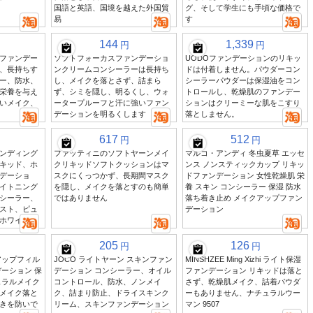
国語と英語、国境を越えた外国貿
グ、そして学生にも手頃な価格で
易
す
144
1,339
円
円
ファンデー
ソフトフォーカスファンデーショ
UODOファンデーションのリキッ
、長持ちす
ンクリームコンシーラーは長持ち
ドは付着しません。パウダーコン
ー、防水、
し、メイクを落とさず、詰まら
シーラーパウダーは保湿油をコン
栄養を与え
ず、シミを隠し、明るくし、ウォ
トロールし、乾燥肌のファンデー
いメイク、
ータープルーフと汗に強いファン
ションはクリーミーな肌をこすり
デーションを明るくします
落としません。
617
512
円
円
ンディング
ファッティニのソフトヤーンメイ
マルコ・アンディ 冬虫夏草 エッセ
キッド、ホ
クリキッドソフトクッションはマ
ンス ノンスティックカップ リキッ
デーショ
スクにくっつかず、長期間マスク
ドファンデーション 女性乾燥肌 栄
イトニング
を隠し、メイクを落とすのも簡単
養 スキン コンシーラー 保湿 防水
シーラー、
ではありません
落ち着き止め メイクアップファン
スト、ピュ
デーション
ホワイト
205
126
円
円
アップフィル
JOCO ライトヤーン スキンファン
MINSHZEE Ming Xizhi ライト保湿
ーション 保
デーション コンシーラー、オイル
ファンデーション リキッドは落と
ュラルメイク
コントロール、防水、ノンメイ
さず、乾燥肌メイク、詰着パウダ
メイク落と
ク、詰まり防止、ドライスキンク
ーもありません、ナチュラルウー
きを防いで
リーム、スキンファンデーション
マン 9507