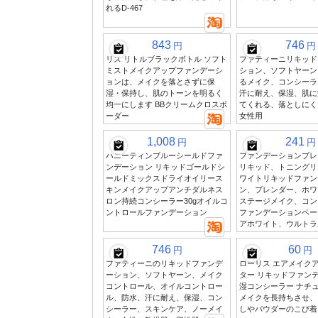
れるD-467
843
746
円
円
リズ リトルブラックボトル ソフト
ファティーニリキッド
ミストメイクアップファンデーシ
ション、ソフトヤーン
ョンは、メイクを落とさずに保
るメイク、コンシーラ
湿・保持し、肌のトーンを明るく
汗に耐え、保湿、肌に
均一にします BBクリームクロスボ
てくれる、落としにく
ーダー
女性用
1,008
241
円
円
ハニーティンブルーシールドファ
ファンデーションブレ
ンデーション リキッドゴールドシ
リキッド、トニングリ
ールドミックスドライオイリース
ワイトリキッドファン
キンメイクアップアンチダルネス
ン、ブレンダー、ホワ
ロン持続コンシーラー30gオイルコ
ステージメイク、コン
ントロールファンデーション
ファンデーションペー
アホワイト、ウルトラ
746
60
円
円
ファティーニのリキッドファンデ
ローリス エアメイク
ーション、ソフトヤーン、メイク
ター リキッドファンデ
コントロール、オイルコントロー
湿コンシーラー ナチ
ル、防水、汗に耐え、保湿、コン
メイクを長持ちさせ、
シーラー、スキンケア、ノーメイ
しやパウダーのこび着