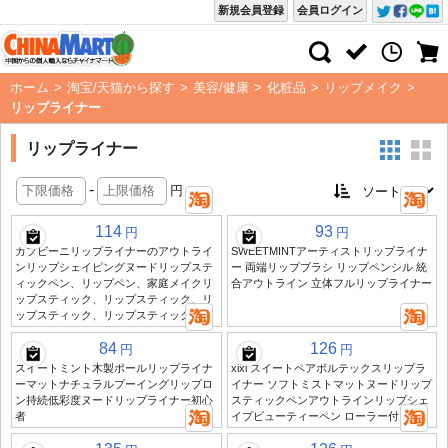
新規会員登録
会員ログイン
ホーム
>
淘宝/天猫から探す
>
美容/健康
>
化粧品
>
リップメイク
>
リップライナー
リップライナー
-
円
114
93
円
円
カプビーニリップライナーのアウトライ
SWEETMINTアーティストリップライナ
ンリップシェイピングヌードリップステ
ー 両端リップブラシ リップペンシル 統
ィックペン、リップペン、家庭メイクリ
合アウトライン 立体フルリップライナー
ップスティック、リップスティック、リ
ップスティック、リップスティック
84
126
円
円
スイートミント木製ポールリップライナ
xixi スイートペアボルテックスリップラ
ーマットナチュラルプーイングリップロ
イナー ソフトミストマットヌードリップ
ン持続低彩度ヌードリップライナー初心
スティックペンアウトラインリップシェ
者
イプビューティーペン ローラー付き