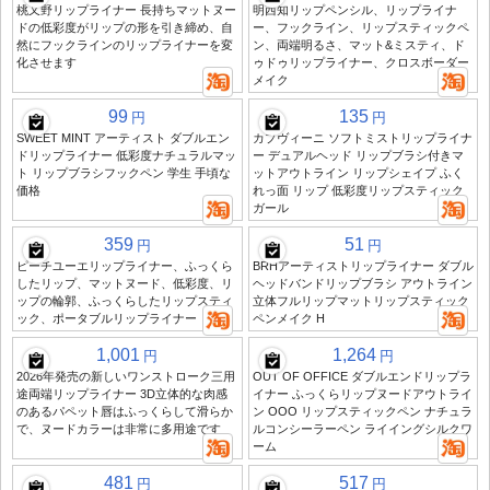
桃又野リップライナー 長持ちマットヌー
明西知リップペンシル、リップライナ
ドの低彩度がリップの形を引き締め、自
ー、フックライン、リップスティックペ
然にフックラインのリップライナーを変
ン、両端明るさ、マット&ミスティ、ド
化させます
ゥドゥリップライナー、クロスボーダー
メイク
99
135
円
円
SWEET MINT アーティスト ダブルエン
カプヴィーニ ソフトミストリップライナ
ドリップライナー 低彩度ナチュラルマッ
ー デュアルヘッド リップブラシ付きマ
ト リップブラシフックペン 学生 手頃な
ットアウトライン リップシェイプ ふく
価格
れっ面 リップ 低彩度リップスティック
ガール
359
51
円
円
ピーチユーエリップライナー、ふっくら
BRHアーティストリップライナー ダブル
したリップ、マットヌード、低彩度、リ
ヘッドバンドリップブラシ アウトライン
ップの輪郭、ふっくらしたリップスティ
立体フルリップマットリップスティック
ック、ポータブルリップライナー
ペンメイク H
1,001
1,264
円
円
2026年発売の新しいワンストローク三用
OUT OF OFFICE ダブルエンドリップラ
途両端リップライナー 3D立体的な肉感
イナー ふっくらリップヌードアウトライ
のあるパペット唇はふっくらして滑らか
ン OOO リップスティックペン ナチュラ
で、ヌードカラーは非常に多用途です
ルコンシーラーペン ライイングシルクワ
ーム
481
517
円
円