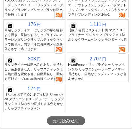
PUCO Artist ダブルエンドリップライナ
スイートミント ダブルエンドリップライ
ーブラシ 2-in-1 ヌードリップスティック
ナーアウトラインリップシェイプマット
リッププリンピングリップブラシは防水
リップスティックペン ふっくら形リップ
で長持ちします
ブラシブレンディング 2-in-1
176
1,111
円
円
両端リップライナーはリップの形を輪郭
【陳子涵 同じスタイル】桃 マタノ リッ
よく描き、長持ちするリップラインのカ
プライナー ペン リップブラシ 2-in-1 防
ラーレンダリングリップスティックマッ
水シルクワームペン シナモンヌード女性
トで携帯用、防水・汗に長期間メイクを
落とさずに過ごせます
303
2,707
円
円
リップライナーは防水性があり、長持ち
HeartPercent リップライナー リップペ
し、色あせません。リップスティックは
ンシル リップコンシーラープライマー
自然に唇を変化させ、自動回転し、回転
長持ちし、自然なリップスティックが色
も可能で、プロの本物の線ペンです
あせません
574
円
【Xu Lu おすすめ】ボディビル Chuangy
an ダブルエンドリップライナーリップブ
ラシ 2-in-1 防水かつ長持ちする色あせな
いリップスティックペン
更に読み込む