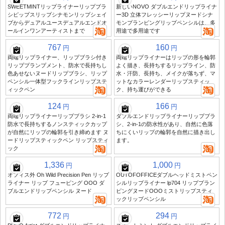
SWEETMINTリップライナーリップブラ
新しいNOVO ダブルエンドリップライナ
シピップスリップシナモンリップシェイ
ー3D 立体フレッシーリップヌードシナ
プからデュアルユースデュアルエンドオ
モンプランピングリップペンシルは、多
ールインワンアーティストまで
用途で多用途です
767
160
円
円
両端リップライナー、リップブラシ付き
両端リップライナーはリップの形を輪郭
リッププランプメント、防水で長持ちし
よく描き、長持ちするリップライン、防
色あせないヌードリップブラシ、リップ
水・汗防、長持ち、メイクが落ちず、マ
ペンシル一体型フックラインリップステ
ットなカラーレンダーリップスティッ
ィックペン
ク、持ち運びができる
124
166
円
円
両端リップライナーリップブラシ 2-in-1
ダブルエンドリップライナーリップブラ
防水で長持ちするノンスティックカップ
シ、2-in-1の防水性があり、自然に色落
が自然にリップの輪郭を引き締めます ヌ
ちにくいリップの輪郭を自然に描き出し
ードリップスティックペン リップスティ
ます。
ック
1,336
1,000
円
円
オフィス外 Oh Wild Precision Pen リップ
OUTOFOFFICEダブルヘッドミストペン
ライナー リップ フューピング OOO ダ
シルリップライナー lp704 リッププラン
ブルエンドリップペンシル ヌード
ピングヌードOOOミストリップスティ
ックリップペンシル
772
294
円
円