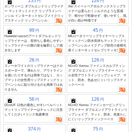
135
126
円
円
カプヴィーニ ダブルエンドリップライナ
Xixi スイートペアボルテックスリップラ
ー マットマットメイク リップラインペ
イナーは柔らかくシルクのような質感
ンシル インターネットセレブメイクリッ
で、軽やかで乾燥せず、使いやすく、肌
プスティック リップペンシル
が白い肌が特徴です
99
45
円
円
Huaweizi uucoのアートダブルエンドリ
MKロータリーリップライナーリップス
ップライナーは、長持ちし着色しやすい
ティックペン防水長持ちマットフックリ
リップライナーの唇の形を輪郭として描
ップペンシルメイクアップ卸売小規模生
き出します
産インターネットセレブリティモデル
26
126
円
円
スノーホワイトのリップライナーはクロ
NOVO Yunrou ファインスカルプティン
スボーダーで、薄れたり、アウトライン
グ ダブルエンドリップライナー ペンシ
を描いたりするのは簡単ではなく、カッ
ル女性アウトラインリップシェイプ、マ
プマットの女性用リップスティックリッ
ット、防水、色あせにくいリップスティ
プペンシルに貼り付けるのも簡単ではあ
ックベース
りません
56
126
円
円
DUNUF 12色の着色しやすいベルベット
NOVO Yunrou ファインカービングリッ
マットリップライナーはチェックに注意
プライナー ダブルエンドアウトラインリ
してください! リンク免責事項
ップシェイプ、マット、防水、色落ちし
にくいリップスティックベース
374
75
円
円