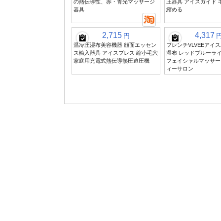
の熱伝導性、赤・青光マッサージ
圧器具 アイスガイド 
器具
縮める
2,715
4,317
円
温冷圧湿布美容機器 顔面エッセン
フレンチVLVEEアイ
ス輸入器具 アイスプレス 縮小毛穴
湿布 レッドブルーラ
家庭用充電式熱伝導熱圧迫圧機
フェイシャルマッサー
ィーサロン