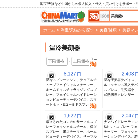
淘宝/天猫など中国からの個人輸入・仕入・買い付けをサポート!!
ホーム
>
淘宝/天猫から探す
>
美容/健康
>
美容マ
温冷美顔器
-
円
8,127
2,408
円
温冷スプレーマシン、デュアルチ
温冷圧美容デバイス、
ューブフェイシャルスチーマー、
ルエッセンス導入デバ
ホームモイスチャライジングスプ
スプレス、毛穴縮小、
レー、フェイシャルハイドレーシ
式熱伝導クレンザー
ョンビューティーデバイス、スマ
ートホット&コールドスプレー
1,622
2,047
円
厳選されたコンカのサーマルスプ
ナノハイドレーティン
レーフェイシャルスチーム、保湿
&ホットスプレー フ
スプレー、米スチーマー、ホーム
チーマー、フェイシャ
ビューティーデバイス、サーマル
ーションデバイス、若