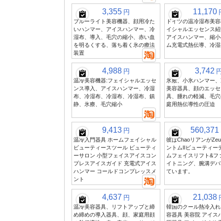
3,355
11,170
円
ブルーライト美容機器、顔用冷た
ドイツの温冷湿布美容
いハンマー、アイスハンマー、冷
イシャルエッセンス紹
湿布、導入、毛穴の縮小、赤い血
アイスハンマー、縮小
を明るくする、落ち着く氷の療法
ム充電式熱伝導、冷湿
装置
4,988
3,742
円
温冷美容機器:フェイシャルエッセ
氷敷、小氷ハンマー、
ンス導入、アイスハンマー、冷湿
美容器具、顔のエッセ
布、冷湿布、冷湿布、冷湿布、鎮
具、腫れの軽減、毛穴
静、氷療、毛穴縮小
庭用熱伝導性の圧迫
9,413
560,371
円
温冷入門器具 ホームフェイシャル
彼はChaoリアンがZeu
ビューティースツール ビューティ
ントムIIビューティー
ーサロン 小型フェイスアイスコン
ムフェイスリフト&フ
プレスアイスガイド 充電式アイス
イトニング、腕溝デバ
ハンマー コールドコンプレッスメ
ています。
ント
4,637
21,038
円
温冷美容器具、リフトアップと締
韓国のクール熱冷入れ
め締めの導入器具、顔、家庭用顔
容器具 美容院 アイス