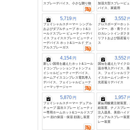
スプレーデバイス、小さな贈り物
加湿大型スプレービュ
バイス、家庭用
5,719
3,552
円
フェイシャルスチーマー シングル
クロスボーダーホット
およびダブルチューブ ホット&コ
ンマー、赤・青ライト
ールドスプレー ビューティーデバ
ロカレントインダクタ
イス フェイススプレー ビューティ
リフトおよび肌若返り
ーデバイス ホット&コールド デュ
ス
アルスプレーガス
4,154
3,552
円
新しい国境を越えたホット&コール
国境を越えたマイクロ
ドコンプレッションフォトンフェ
温冷導入デバイス、美
イシャルビューティーデバイス、
ス、フェイシャルリフ
ホームアイスコンプレス電気導入
イスホームインポート
デバイス、フェイシャルビューテ
光若返りデバイス
ィーマッサージャー
5,870
1,957
円
フェイシャルスチーマー デュアル
家庭用酸素注射装置、
チューブ 温冷スプレー ビューティ
給装置、ナノスプレー
ー専用ホームホット&コールドスプ
注入器具、美容ハイド
レー 顔の保湿・保湿 顔蒸し装置
デュアルスプレー装置
レー装置