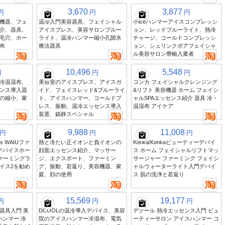
3,670
3,877
円
円
円
機器、フェ
温冷入門美容器具、フェイシャル
小iceハンマーアイスコンプレッシ
介、器具、
アイスプレス、美容サロンブルー
ョン、レッドブルーライト、熱冷
毛穴、ホー
ライト、温冷ハンマー縮小孔隙氷
チャージ、コールドコンプレッシ
布
療法器具
ョン、シュリンクポアフェイシャ
ル美容サロン寮輸入業者
10,496
5,548
円
円
円
冷温湿布、
美容室のアイスプレス、アイスガ
コンカ フェイシャルクレンジング
ンス導入器
イド、フェイスレッド&ブルーライ
&リフト 美容機器 ホーム フェイシ
の縮小、家
ト、アイスハンマー、コールドプ
ャルSPAエッセンス紹介 器具 冷・
レス、振動、温冷エッセンス導入
温湿布 アイケア
装置、鎮静スペシャル
9,988
11,008
円
円
円
s WAIUファ
熱と冷たい正イオンと負イオンの
Konka/Konkaビューティーデバイ
デバイスホー
顔面エッセンス紹介、マッサー
ス ホーム フェイシャルリフトマッ
ァーミングラ
ジ、エクスポート、ファーミン
サージャー ファーミング フェイシ
イス2を勧め
グ、振動、若返り、美容機器、家
ャルウォーターライト入門デバイ
庭、顔の使用
ス 肌の洗浄と若返り
15,569
19,177
円
円
円
器具入門 美
DCOOLの温冷導入デバイス、美容
デクール 熱冷エッセンス入門 ビュ
ハンマー 冷
院のアイスハンマー冷湿布、電気
ーティーサロン アイスハンマー コ