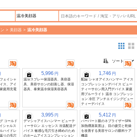
シン
>
美顔器
>
温冷美顔器
5,996
1,746
円
円
円
フェイシャ
温冷スプレー保湿器具、美容器
配線 シャオアイスハンマー アイス
イス、アイ
具、美容サロンの顔蒸し器、保湿
コンプレッションデバイス ビュー
家庭用充電
器具、泰東温冷保湿美容器具
ティーサロン用入門デバイス 家庭
用ブルーライト 温冷 コンプレッシ
ョン 冷圧 アンチエイジングビュー
ティーデバイス
3,995
5,412
円
円
円
グ コールド
デマシャアイスハンマー ビューテ
ハーバート眼のネブライザーSPA
ェイシャルス
ィーサロン エッセンス 冷温配送デ
加熱燻蒸装置は、目の疲労と乾燥
ルハイドレ
バイス 敏感な毛穴引き締めのため
を改善する美容サロンの眼科ケア
返りの毛穴
のホームアイスコンプレッション
機器