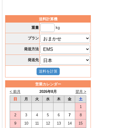
送料計算機
kg
重量
プラン
発送方法
発送先
営業カレンダー
< 前月
2026年8月
翌月 >
日
月
火
水
木
金
土
1
2
3
4
5
6
7
8
9
10
11
12
13
14
15