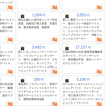
ーティーデ
1,204
3,853
円
円
円
&コールドハ
国境を越えた温冷氷ハンマー圧迫
新しい垂直フェイシャルスチーマ
EMSマイク
装置、顔縮毛穴導入装置、充電式
ー、温冷スプレー保湿デバイス、
、顔の振動
赤・青光美容装置、家庭用
フェイシャルモイスチャライザ
美容デバイ
ー、ビューティーサロンデュアル
チューブスプレーヤー、市販フェ
イシャルスチーマー
3,492
17,157
円
円
円
カレントの
新しいネックビューティーデバイ
工場出荷時の出所:家庭用多機能導
容デバイ
ス、バイブレーションマッサー
入デバイス、アイマッサージャ
ト&タイトナ
ジ、首のしわ矯正デバイス、スモ
ー、美容魔法手袋、温冷ハンマー
デバイス、
ールアイロン、ネックリフト、フ
セラピーデバイス
ェイシャルカラーライト入門ビュ
ービューティーデバイス
160
3,106
円
円
円
顔の水分補
家庭用ナノスプレーヤー、保湿デ
ホームホット&コールドインフュー
ヤー、酸素
バイス、フェイシャルモイスチャ
ジョンデバイス、フォトリジュビ
レーション
ライザービューティーデバイス、
ネーションビューティーデバイ
、温冷スプ
温冷スチームフェイシャルデバイ
ス、毛穴洗浄入門デバイス、リフ
ス、携帯型携帯加湿器
トアップ&ファーミングマッサージ
ビューティーデバイス