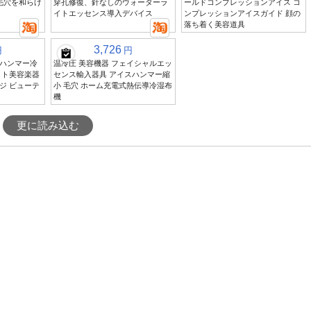
毛穴を和らげ
穿孔修復、針なしのウォーターラ
ールドコンプレッションアイス コ
イトエッセンス導入デバイス
ンプレッションアイスガイド 顔の
落ち着く美容道具
3,726
円
円
スハンマー冷
温冷圧 美容機器 フェイシャルエッ
イト美容楽器
センス輸入器具 アイスハンマー縮
ジ ビューテ
小 毛穴 ホーム充電式熱伝導冷湿布
機
更に読み込む