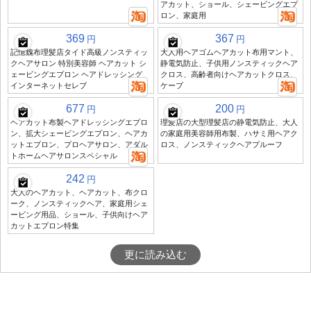
アカット、ショール、シェービングエプ
ロン、家庭用
369
367
円
円
記憶魏布理髪店タイド高級ノンスティッ
大人用ヘアゴムヘアカット布用マント、
クヘアサロン 特別美容師 ヘアカット シ
静電気防止、子供用ノンスティックヘア
ェービングエプロン ヘアドレッシング
クロス、高齢者向けヘアカットクロス、
インターネットセレブ
ケープ
677
200
円
円
ヘアカット布製ヘアドレッシングエプロ
理髪店の大型理髪店の静電気防止、大人
ン、拡大シェービングエプロン、ヘアカ
の家庭用美容師用布製、ハサミ用ヘアク
ットエプロン、プロヘアサロン、アダル
ロス、ノンスティックヘアプルーフ
トホームヘアサロンスペシャル
242
円
大人のヘアカット、ヘアカット、布クロ
ーク、ノンスティックヘア、家庭用シェ
ービング用品、ショール、子供向けヘア
カットエプロン特集
更に読み込む