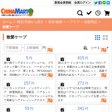
新規会員登録
会員ログイン
ホーム
>
淘宝/天猫から探す
>
美容/健康
>
ヘアケア
>
散髪用品
>
散髪ケープ
散髪ケープ
-
円
5
415
円
円
使い捨てヘアダイイングショール、プラ
3Dスター インターネットセレブのヘア
スチック製ヘアカット、ベーキングオイ
カット 布製のエンボス加工立体美容院
ル、スカーフ、厚くする、78*110cmの
特別なヘアカット、染みにくく、高級で
布、200個のヘアドレッシング用品
通気性のあるヘアドレッシング
157
271
円
円
ヘアカットクロス、ノンスティックヘ
髪をシミでつけるのは簡単ではなく、理
ア、静電気防止、理髪店、ヘアカット、
髪店はヘアカットクロスや高級美容用の
ヘアサロン、特別なプロフェッショナル
専用布、ドロップシッピングを使ってい
で高級なヘアドレッシングクロス、潮汐
ます
53
241
円
円