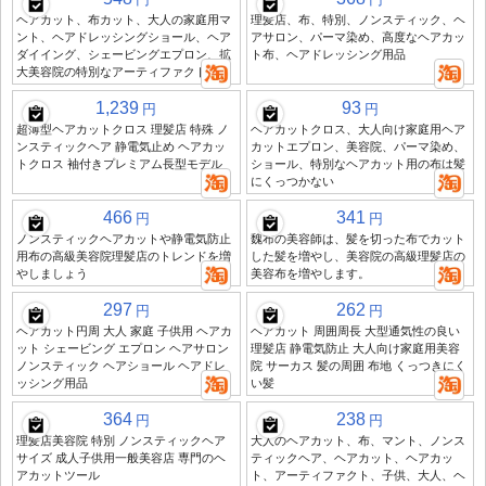
ヘアカット、布カット、大人の家庭用マ
理髪店、布、特別、ノンスティック、ヘ
ント、ヘアドレッシングショール、ヘア
アサロン、パーマ染め、高度なヘアカッ
ダイイング、シェービングエプロン、拡
ト布、ヘアドレッシング用品
大美容院の特別なアーティファクト
1,239
93
円
円
超薄型ヘアカットクロス 理髪店 特殊 ノ
ヘアカットクロス、大人向け家庭用ヘア
ンスティックヘア 静電気止め ヘアカッ
カットエプロン、美容院、パーマ染め、
トクロス 袖付きプレミアム長型モデル
ショール、特別なヘアカット用の布は髪
にくっつかない
466
341
円
円
ノンスティックヘアカットや静電気防止
魏布の美容師は、髪を切った布でカット
用布の高級美容院理髪店のトレンドを増
した髪を増やし、美容院の高級理髪店の
やしましょう
美容布を増やします。
297
262
円
円
ヘアカット円周 大人 家庭 子供用 ヘアカ
ヘアカット 周囲周長 大型通気性の良い
ット シェービング エプロン ヘアサロン
理髪店 静電気防止 大人向け家庭用美容
ノンスティック ヘアショール ヘアドレ
院 サーカス 髪の周囲 布地 くっつきにく
ッシング用品
い髪
364
238
円
円
理髪店美容院 特別 ノンスティックヘア
大人のヘアカット、布、マント、ノンス
サイズ 成人子供用一般美容店 専門のヘ
ティックヘア、ヘアカット、ヘアカッ
アカットツール
ト、アーティファクト、子供、大人、ヘ