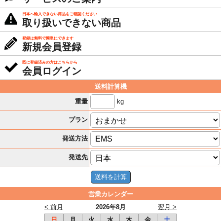
日本へ輸入できない商品をご確認ください
取り扱いできない商品
登録は無料で簡単にできます
新規会員登録
既に登録済みの方はこちらから
会員ログイン
送料計算機
kg
重量
プラン
発送方法
発送先
営業カレンダー
< 前月
2026年8月
翌月 >
日
月
火
水
木
金
土