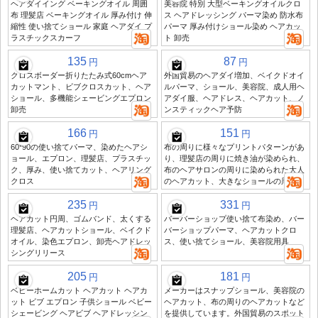
ヘアダイイング ベーキングオイル 周囲
美容院 特別 大型ベーキングオイルクロ
布 理髪店 ベーキングオイル 厚み付け 伸
ス ヘアドレッシング パーマ染め 防水布
縮性 使い捨てショール 家庭 ヘアダイ プ
パーマ 厚み付けショール染め ヘアカッ
ラスチックスカーフ
ト 卸売
135
87
円
円
クロスボーダー折りたたみ式60cmヘア
外国貿易のヘアダイ増加、ベイクドオイ
カットマント、ビブクロスカット、ヘア
ルパーマ、ショール、美容院、成人用ヘ
ショール、多機能シェービングエプロン
アダイ服、ヘアドレス、ヘアカット、ノ
卸売
ンスティックヘア予防
166
151
円
円
60*90の使い捨てパーマ、染めたヘアシ
布の周りに様々なプリントパターンがあ
ョール、エプロン、理髪店、プラスチッ
り、理髪店の周りに焼き油が染められ、
ク、厚み、使い捨てカット、ヘアリング
布のヘアサロンの周りに染められた大人
クロス
のヘアカット、大きなショールの周りに
235
331
円
円
ヘアカット円周、ゴムバンド、太くする
バーバーショップ使い捨て布染め、バー
理髪店、ヘアカットショール、ベイクド
バーショップパーマ、ヘアカットクロ
オイル、染色エプロン、卸売ヘアドレッ
ス、使い捨てショール、美容院用具
シングリリース
205
181
円
円
ベビーホームカット ヘアカット ヘアカ
メーカーはスナップショール、美容院の
ット ビブ エプロン 子供ショール ベビー
ヘアカット、布の周りのヘアカットなど
シェービング ヘアビブ ヘアドレッシン
を提供しています。外国貿易のスポット