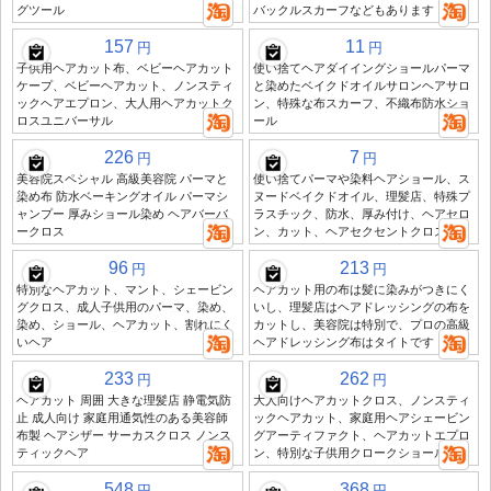
グツール
バックルスカーフなどもあります
157
11
円
円
子供用ヘアカット布、ベビーヘアカット
使い捨てヘアダイイングショールパーマ
ケープ、ベビーヘアカット、ノンスティ
と染めたベイクドオイルサロンヘアサロ
ックヘアエプロン、大人用ヘアカットク
ン、特殊な布スカーフ、不織布防水ショ
ロスユニバーサル
ール
226
7
円
円
美容院スペシャル 高級美容院 パーマと
使い捨てパーマや染料ヘアショール、ス
染め布 防水ベーキングオイル パーマシ
ヌードベイクドオイル、理髪店、特殊プ
ャンプー 厚みショール染め ヘアバーバ
ラスチック、防水、厚み付け、ヘアセロ
ークロス
ン、カット、ヘアセクセントクロス
96
213
円
円
特別なヘアカット、マント、シェービン
ヘアカット用の布は髪に染みがつきにく
グクロス、成人子供用のパーマ、染め、
いし、理髪店はヘアドレッシングの布を
染め、ショール、ヘアカット、割れにく
カットし、美容院は特別で、プロの高級
いヘア
ヘアドレッシング布はタイトです
233
262
円
円
ヘアカット 周囲 大きな理髪店 静電気防
大人向けヘアカットクロス、ノンスティ
止 成人向け 家庭用通気性のある美容師
ックヘアカット、家庭用ヘアシェービン
布製 ヘアシザー サーカスクロス ノンス
グアーティファクト、ヘアカットエプロ
ティックヘア
ン、特別な子供用クロークショール
548
368
円
円