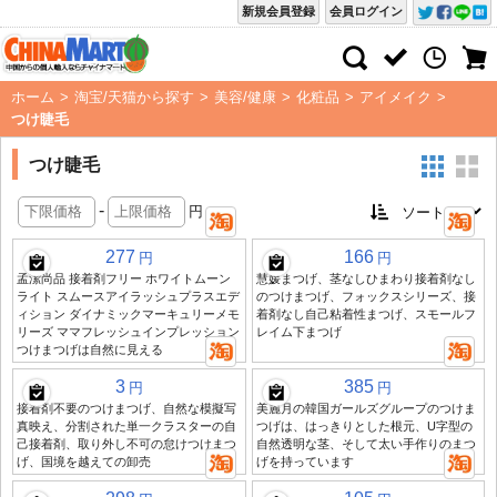
新規会員登録
会員ログイン
ホーム
>
淘宝/天猫から探す
>
美容/健康
>
化粧品
>
アイメイク
>
つけ睫毛
つけ睫毛
-
円
277
166
円
円
孟潔尚品 接着剤フリー ホワイトムーン
慧媛まつげ、茎なしひまわり接着剤なし
ライト スムースアイラッシュプラスエデ
のつけまつげ、フォックスシリーズ、接
ィション ダイナミックマーキュリーメモ
着剤なし自己粘着性まつげ、スモールフ
リーズ ママフレッシュインプレッション
レイム下まつげ
つけまつげは自然に見える
3
385
円
円
接着剤不要のつけまつげ、自然な模擬写
美麗月の韓国ガールズグループのつけま
真映え、分割された単一クラスターの自
つげは、はっきりとした根元、U字型の
己接着剤、取り外し不可の怠けつけまつ
自然透明な茎、そして太い手作りのまつ
げ、国境を越えての卸売
げを持っています