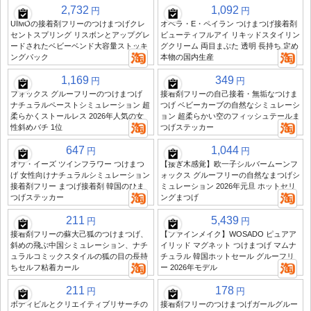
2,732
1,092
円
円
UIMOの接着剤フリーのつけまつげクレ
オペラ・E・ペイラン つけまつげ接着剤
セントスプリング リスボンとアップグレ
ビューティフルアイ リキッドスタイリン
ードされたベビーベンド大容量ストッキ
グクリーム 両目まぶた 透明 長持ち 定め
ングパック
本物の国内生産
1,169
349
円
円
フォックス グルーフリーのつけまつげ
接着剤フリーの自己接着・無垢なつけま
ナチュラルペーストシミュレーション 超
つげ ベビーカーブの自然なシミュレーシ
柔らかくストールレス 2026年人気の女
ョン 超柔らかい空のフィッシュテールま
性斜めバチ 1位
つげステッカー
647
1,044
円
円
オウ・イーズ ツインフラワー つけまつ
【接ぎ木感覚】欧一子シルバームーンフ
げ 女性向けナチュラルシミュレーション
ォックス グルーフリーの自然なまつげシ
接着剤フリー まつげ接着剤 韓国のひま
ミュレーション 2026年元旦 ホットセリ
つげステッカー
ングまつげ
211
5,439
円
円
接着剤フリーの蘇大己狐のつけまつげ、
【ファインメイク】WOSADO ピュアア
斜めの飛ぶ中国シミュレーション、ナチ
イリッド マグネット つけまつげ マムナ
ュラルコミックスタイルの狐の目の長持
チュラル 韓国ホットセール グルーフリ
ちセルフ粘着カール
ー 2026年モデル
211
178
円
円
ボディビルとクリエイティブリサーチの
接着剤フリーのつけまつげガールグルー