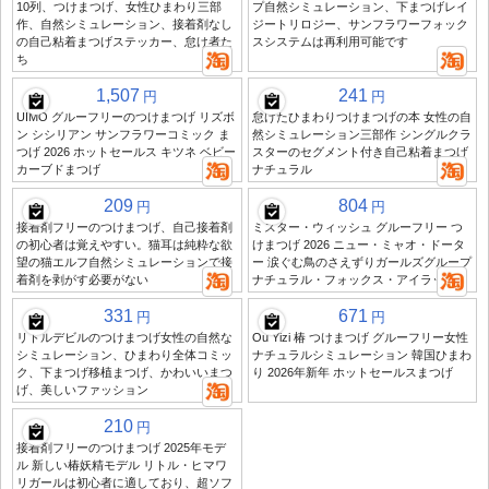
10列、つけまつげ、女性ひまわり三部
プ自然シミュレーション、下まつげレイ
作、自然シミュレーション、接着剤なし
ジートリロジー、サンフラワーフォック
の自己粘着まつげステッカー、怠け者た
スシステムは再利用可能です
ち
1,507
241
円
円
UIMO グルーフリーのつけまつげ リズボ
怠けたひまわりつけまつげの本 女性の自
ン シシリアン サンフラワーコミック ま
然シミュレーション三部作 シングルクラ
つげ 2026 ホットセールス キツネ ベビー
スターのセグメント付き自己粘着まつげ
カーブドまつげ
ナチュラル
209
804
円
円
接着剤フリーのつけまつげ、自己接着剤
ミスター・ウィッシュ グルーフリー つ
の初心者は覚えやすい。猫耳は純粋な欲
けまつげ 2026 ニュー・ミャオ・ドータ
望の猫エルフ自然シミュレーションで接
ー 涙ぐむ鳥のさえずりガールズグループ
着剤を剥がす必要がない
ナチュラル・フォックス・アイラッシュ
331
671
円
円
リトルデビルのつけまつげ女性の自然な
Ou Yizi 椿 つけまつげ グルーフリー女性
シミュレーション、ひまわり全体コミッ
ナチュラルシミュレーション 韓国ひまわ
ク、下まつげ移植まつげ、かわいいまつ
り 2026年新年 ホットセールスまつげ
げ、美しいファッション
210
円
接着剤フリーのつけまつげ 2025年モデ
ル 新しい椿妖精モデル リトル・ヒマワ
リガールは初心者に適しており、超ソフ