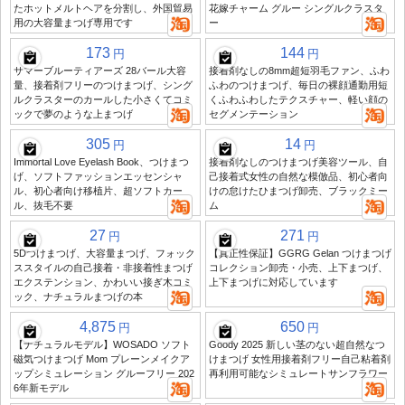
たホットメルトヘアを分割し、外国貿易
花嫁チャーム グルー シングルクラスタ
用の大容量まつげ専用です
ー
173
144
円
円
サマーブルーティアーズ 28バール大容
接着剤なしの8mm超短羽毛ファン、ふわ
量、接着剤フリーのつけまつげ、シング
ふわのつけまつげ、毎日の裸顔通勤用短
ルクラスターのカールした小さくてコミ
くふわふわしたテクスチャー、軽い顔の
ックで夢のような上まつげ
セグメンテーション
305
14
円
円
Immortal Love Eyelash Book、つけまつ
接着剤なしのつけまつげ美容ツール、自
げ、ソフトファッションエッセンシャ
己接着式女性の自然な模倣品、初心者向
ル、初心者向け移植片、超ソフトカー
けの怠けたひまつげ卸売、ブラックミー
ル、抜毛不要
ム
27
271
円
円
5Dつけまつげ、大容量まつげ、フォック
【真正性保証】GGRG Gelan つけまつげ
ススタイルの自己接着・非接着性まつげ
コレクション卸売・小売、上下まつげ、
エクステンション、かわいい接ぎ木コミ
上下まつげに対応しています
ック、ナチュラルまつげの本
4,875
650
円
円
【ナチュラルモデル】WOSADO ソフト
Goody 2025 新しい茎のない超自然なつ
磁気つけまつげ Mom プレーンメイクア
けまつげ 女性用接着剤フリー自己粘着剤
ップシミュレーション グルーフリー 202
再利用可能なシミュレートサンフラワー
6年新モデル