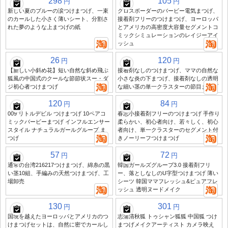
298
105
円
円
新しい夏のブルーの涙つけまつげ、一束
クロスボーダーのバービー電気まつげ、
のカールした小さく薄いシート、分割さ
接着剤フリーのつけまつげ、ヨーロッパ
れた夢のような上まつげの紙
とアメリカの高密度大容量セグメントコ
ミックシミュレーションのレイジーアイ
ッシュ
26
120
円
円
【新しい小斜め花】短い自然な斜め飛ぶ
接着剤なしのつけまつげ、ママの自然な
狐風の中国式のクールな節節状スー・ダ
小さな炎の下まつげ、接着剤なしの透明
ジ初心者つけまつげ
な細い茎の単一クラスターの節目まつげ
120
84
円
円
009 リトルデビル つけまつげ 10ペアコ
春志小接着剤フリーのつけまつげ 手作り
ミックバービーまつげ インフルエンサー
柔らかい、初心者向け、若々しく、初心
スタイル ナチュラルガールグループ ま
者向け、単一クラスターのセグメント付
つげ
きノーリーフつけまつげ
57
72
円
円
通常の台湾216217つけまつげ、綿糸の黒
韓国ガールズグループ3.0 接着剤フリ
い茎10組、手編みの天然つけまつげ、工
ー、落としなしのU字型つけまつげ 薄い
場卸売
シーツ 韓国ママフレッシュ&ピュアフレ
ッシュ 透明ヌードメイク
130
301
円
円
国境を越えたヨーロッパとアメリカのつ
志蒲清秋狐 トゥシャン狐狐 中国狐 つけ
けまつげセットは、自然に密でカールし
まつげメイクアーティスト カメラ映え