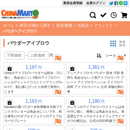
新規会員登録
会員ログイン
ホーム
>
淘宝/天猫から探す
>
美容/健康
>
化粧品
>
アイメイク
>
パウダーアイブロウ
パウダーアイブロウ
-
円
1,197
1,361
円
円
Unnyのアイブロウパウダーは防水・汗に
アニーアイブロウパウダー 防水 汗防 長
強く、色あせにくい3色のアイブロウペ
持ち 色あせない 三色アイブロウパウ プ
ンシルアイシャドウコントゥアリング3-i
レート アイブロウペンシル アイブロウ
n-1で、初心者にぴったり自然で長持ち
染料 アイブロウバーム 公式 本物の初心
します
者
1,193
1,190
円
円
Kazilanの眉パウダー女性用耐水天然ブラ
カジランのアイブロウパウクリームは水
ンドカウンターは色あせにくいです。初
や汗に強く、簡単には色あせません。高
心者向けのダブルエフェクトのアイブロ
品質なナチュラルワイルドフォグアイブ
ウパウプレート
ロウの根元は、公式の2023年版です