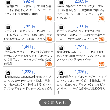
992
2,585
円
円
三色眉粉プレート 防水・汗防 薄薄な霧
Kazilan 3色のアイブロウパウダー 防水
ふわふわ眉毛 初心者 スラッシュアーテ
汗止め 色あせない公式旗艦店 本物 メイ
ィファクト 公式旗艦店 本物
クなし 皮けない 眉 バームコントゥアリ
ングパレット
1,205
1,186
円
円
ジュディドールオレンジ 三色眉粉 プレ
カジランの眉毛粉ペンは水や汗に強く、
ート 眉毛バーム カラー開発 自然で長持
長持ちし、着色防止、自然な野生染めペ
ちする防水眉ペン 初心者、茶色 立体
ースト、女性の本物公式フラッグシップ
1,491
1,792
円
円
UNNYの眉パウダー 三色防水 初心者に色
程賢 UNNY 眉粉プレート 三色の長持ち
あせにくい ナチュラルアイブロウペンシ
防水・汗に耐えた色落ちしない眉ペン筆
ル 女性用コントゥアリング 本物の公式
アイシャドウ 眉茶色 初心者
旗艦店
1,223
1,326
円
円
【Authenticity Guarantee】unny アイブ
Unnyの三色アイブロウパウダー、アイブ
ロウパウダー 3色パレット 防水、汗止
ロウペンシル、立体公式、本物防水、汗
め、色あせにくく、長持ちするコントゥ
止め、色あせないアイブロウシェイピン
アリングアイシャドウを一つにまとめた
グパレット、手頃な価格の女性初心者向
け
更に読み込む