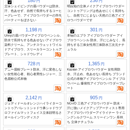
180
236
円
円
立体シェイピングの眉パウダーは防水、
明西知の立体メイクアイブロウパウダー
汗、色あせず、自然で長持ちするコーヒ
コントゥアリングは色あせにくく長持ち
ーグレーで、アイブロウパウダーの学生
し、自然でにじまない天然の三色アイブ
パーティーをぼさない
ロウパウダーです
1,198
301
円
円
Unnyの眉パウダーアイブロウペンシル、
本物のエブラ アイブロウパウダー アイ
防水で長持ちする色あせないアイブロウ
ブロウペンシル 防水、汗にじみなく、長
染料クリーム、アンチスウェットワイル
持ちする三体女性用三体防水三次元ナチ
ドアイブロウ、スリーカラーコントゥア
ュラル
プレート、シャドウレディ
728
1,365
円
円
アニー眉粉プレート防水、汗に変色しな
Kazilan アイブロウパウダー 女性用防
い女性初心者、初心者男性レジャー、三
水、汗止め、色あせない長持ち ブランド
色眉粉公式本物
公式の本物アイブロウペンシル アイブロ
ウバーム 爆発性アイブロウパウダープレ
ート
2,142
905
円
円
ジュディドールオレンジハイライターコ
NOVO 三色アイブロウパウダー 防水・
ントゥアパレットシャドウ鼻シャドウプ
汗に強いメイクアップアーティスト専用
ロファイルマットフェイス立体顔明るさ
アイブロウパウダーアイライナー ライニ
オールインワンディスク
ングシルクワーム スリーインワン 長持
ち 立体ナチュラル