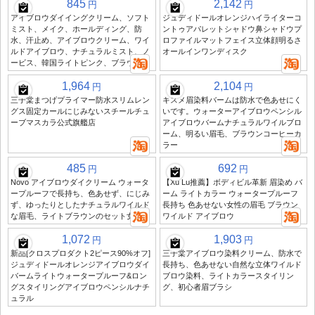
845
2,142
円
円
アイブロウダイイングクリーム、ソフト
ジュディドールオレンジハイライターコ
ミスト、メイク、ホールディング、防
ントゥアパレットシャドウ鼻シャドウプ
水、汗止め、アイブロウクリーム、ワイ
ロファイルマットフェイス立体顔明るさ
ルドアイブロウ、ナチュラルミスト、ノ
オールインワンディスク
ービス、韓国ライトピンク、ブラウン
1,964
2,104
円
円
三子棠まつげプライマー防水スリムレン
キスメ眉染料バームは防水で色あせにく
グス固定カールにじみないスチールチュ
いです。ウォーターアイブロウペンシル
ーブマスカラ公式旗艦店
アイブロウバームナチュラルワイルブロ
ーム、明るい眉毛、ブラウンコーヒーカ
ラー
485
692
円
円
Novo アイブロウダイクリーム ウォータ
【Xu Lu推薦】ボディビル革新 眉染め バ
ープルーフで長持ち、色あせず、にじみ
ーム ライトカラー ウォータープルーフ
ず、ゆったりとしたナチュラルワイルド
長持ち 色あせない女性の眉毛 ブラウン
な眉毛、ライトブラウンのセット女性
ワイルド アイブロウ
1,072
1,903
円
円
新品[クロスプロダクト2ピース90%オフ]
三子棠アイブロウ染料クリーム、防水で
ジュディドールオレンジアイブロウダイ
長持ち、色あせない自然な立体ワイルド
バームライトウォータープルーフ&ロン
ブロウ染料、ライトカラースタイリン
グスタイリングアイブロウペンシルナチ
グ、初心者眉ブラシ
ュラル