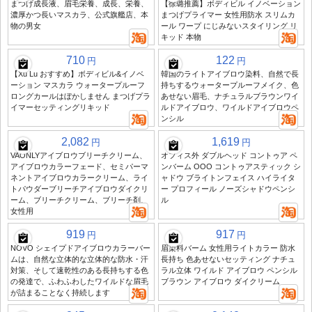
まつげ成長液、眉毛栄養、成長、栄養、
【徐璐推薦】ボディビル イノベーション
濃厚かつ長いマスカラ、公式旗艦店、本
まつげプライマー 女性用防水 スリムカ
物の男女
ール ワープ にじみないスタイリング リ
キッド 本物
710
122
円
円
【Xu Lu おすすめ】ボディビル&イノベ
韓国のライトアイブロウ染料、自然で長
ーション マスカラ ウォータープルーフ
持ちするウォータープルーフメイク、色
ロングカールはぼかしません まつげプラ
あせない眉毛、ナチュラルブラウンワイ
イマーセッティングリキッド
ルドアイブロウ、ワイルドアイブロウペ
ンシル
2,082
1,619
円
円
VAONLYアイブロウブリーチクリーム、
オフィス外 ダブルヘッド コントゥア ペ
アイブロウカラーフェード、セミパーマ
ンバーム OOO コントゥアスティック シ
ネントアイブロウカラークリーム、ライ
ャドウ ブライトンフェイス ハイライタ
トパウダーブリーチアイブロウダイクリ
ー プロフィール ノーズシャドウペンシ
ーム、ブリーチクリーム、ブリーチ剤、
ル
女性用
919
917
円
円
NOVO シェイプドアイブロウカラーバー
眉染料バーム 女性用ライトカラー 防水
ムは、自然な立体的な立体的な防水・汗
長持ち 色あせないセッティング ナチュ
対策、そして速乾性のある長持ちする色
ラル立体 ワイルド アイブロウ ペンシル
の発達で、ふわふわしたワイルドな眉毛
ブラウン アイブロウ ダイクリーム
が詰まることなく持続します