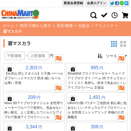
新規会員登録
会員ログイン
ホーム
>
淘宝/天猫から探す
>
美容/健康
>
化粧品
>
アイメイク
>
眉マスカラ
眉マスカラ
-
円
2,303
995
円
円
【何洪山 同じスタイル】三子唐バーベル
INSBAHA プライマリーカラー ウェーブ
ダブルヘッドマスカラ 防水 細いカール
アイブロウ ダイ バーム 05 ナチュラルソ
は厚い 官僚
フトミスト 長持ち、防水で色あせにくい
アイブロウバーム 正規品
209
1,491
円
円
Novo 3Dアイブロウダイジェル 女性用ウ
UNNYの眉パウダー 三色防水 初心者に色
ォータープルーフで長持ち、色あせない
あせにくい ナチュラルアイブロウペンシ
軽い根元、よく定着したワイルドなアイ
ル 女性用コントゥアリング 本物の公式
ブロウ形成アイブロウペンシル
旗艦店
3,344
308
円
円