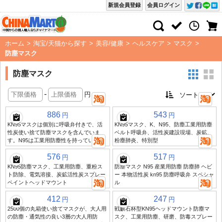
新規会員登録
会員ログイン
ホーム
>
淘宝/天猫から探す
>
美容/健康
>
ヘルスケア
>
マスク
>
防塵マスク
防塵マスク
-
円
886
543
円
円
KN95マスクは個別に呼吸弁付きで、活
KN95マスク、K、N95、防塵工業用防塵
性炭使い捨て防塵マスクを含んでいま
ベルト呼吸弁、活性炭建設現場、炭鉱、
す。N95は工業用防塵性を持っています
粉塵肺炎、特別型
576
517
円
円
KN95防塵マスク、工業用防塵、重粉ス
防塵マスク N95 産業用防塵 防塵肺 ヘビ
ト防除、電気溶接、炭鉱活性炭スプレー
ー 本物活性炭 kn95 防塵呼吸弁 スペシャ
ペイントヘッドマウント
ル
412
247
円
円
2500個の丸箱使い捨てマスクが、大人用
戦麒石杯型KN95ヘッドマウント防塵マ
の防塵・通気性の良い3層の大人用防
スク、工業用防塵、研磨、防毒スプレー