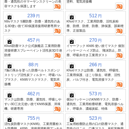
塵・通気性のサマーサンスクリーンの美
塗料、電気溶接機
容マスクを保護します
239
512
円
円
N95マスク 5層防塵・防塵・通気性のあ
KN95マスク、工業用防塵、活性炭粉
る3D使い捨て3D保護溶接用研磨専用マ
塵、防煙、防煙、防塵、肺保護、国家標
スク
準、正規製品
457
270
円
円
KN95防塵マスク公式旗艦店 工業用防塵
イヤーフック KN95 使い捨てマスク 個別
溶接研磨スプレーペイント活性炭3D立体
パッケージ ヘイズ防止、飛沫防止、防
防煙
塵、呼吸弁付き工業用ダスト
88
266
円
円
7層の厚みを塗った防塵ベルトスポンジ
KN95マスクは防塵、通気性、呼吸性、
ストリップ活性炭フィルター、呼吸バル
工業用保護、ほこり除去、研磨、活性
ブマスク、KN95マスクマスク、電気溶
炭、バルブ付き、電気溶接マスク
接機
462
573
円
円
マスクは防塵、防塵、通気性、呼吸しや
個別パッケージのKN95マスク、防塵・
すい3D三次元使い捨てKN95保護、溶接
通気性、工業用粉塵研磨、電気溶接ベル
機、研磨専用
ト、呼吸弁、濃縮炭鉱、特殊
755
523
円
円
活性炭防塵マスク(KN95)、工業用重粉ス
工業用粉塵防止用の口の防塵マスク、通
ト防塵肺、KP95、溶接用塗料用アンチホ
気性のほこり、口鼻マスク、炭鉱装飾用