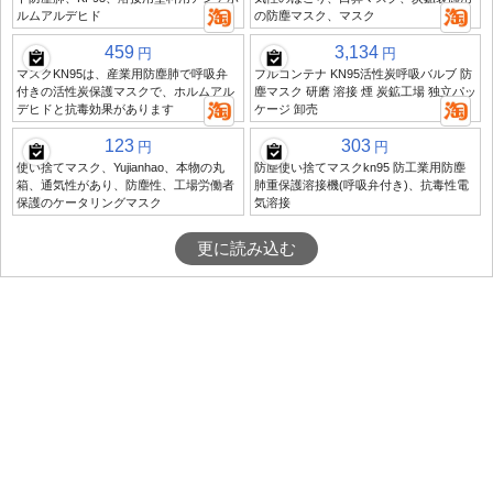
ルムアルデヒド
の防塵マスク、マスク
459
3,134
円
円
マスクKN95は、産業用防塵肺で呼吸弁
フルコンテナ KN95活性炭呼吸バルブ 防
付きの活性炭保護マスクで、ホルムアル
塵マスク 研磨 溶接 煙 炭鉱工場 独立パッ
デヒドと抗毒効果があります
ケージ 卸売
123
303
円
円
使い捨てマスク、Yujianhao、本物の丸
防塵使い捨てマスクkn95 防工業用防塵
箱、通気性があり、防塵性、工場労働者
肺重保護溶接機(呼吸弁付き)、抗毒性電
保護のケータリングマスク
気溶接
更に読み込む