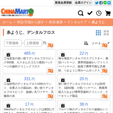
新規会員登録
会員ログイン
ホーム
>
淘宝/天猫から探す
>
美容/健康
>
デンタルケア
>
糸ようじ
糸ようじ、デンタルフロス
-
円
485
22
円
円
工場直送の使い捨てデンタルフロスピッ
海市海諾デンタルフロスブリスター、個
ク500個、カスタムロゴ入り個別パッケ
別パッケージ、携帯用超細かいファミリ
ージの歯科クリニックフロス
ーパッケージ、細身で携帯可能な爪楊
枝、つまようじ用ホームボックス
331
20
円
円
工場卸売のデンタルフロス1000カウン
使い捨てデンタルフロスピックは卸売
ト、在庫入りの袋詰め、使い捨てデンタ
で、1箱50個、小型パッケージ、商業用
ルフロスピック、超細い丸ワイヤー、爪
箱入りおよび携帯型歯科クリニック、ケ
楊枝の糸
ータリング製品
17
38
円
円
Xiaozhuデンタルフロスピックは個別に5
フルーツ味のデンタルフロス超細かいミ