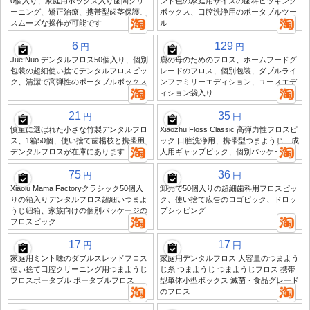
0個入り、家庭用ボックス入り歯間クリ
ント色の家庭用サイズの歯科ピッキング
ーニング、矯正治療、携帯型歯茎保護、
ボックス、口腔洗浄用のポータブルツー
スムーズな操作が可能です
ル
6
129
円
円
Jue Nuo デンタルフロス50個入り、個別
鹿の母のためのフロス、ホームフードグ
包装の超細使い捨てデンタルフロスピッ
レードのフロス、個別包装、ダブルライ
ク、清潔で高弾性のポータブルボックス
ンファミリーエディション、ユースエデ
ィション袋入り
21
35
円
円
慎重に選ばれた小さな竹製デンタルフロ
Xiaozhu Floss Classic 高弾力性フロスピ
ス、1箱50個、使い捨て歯楊枝と携帯用
ック 口腔洗浄用、携帯型つまようじ、成
デンタルフロスが在庫にあります
人用ギャップピック、個別パッケージ
75
36
円
円
Xiaolu Mama Factoryクラシック50個入
卸売で50個入りの超細歯科用フロスピッ
りの箱入りデンタルフロス超細いつまよ
ク、使い捨て広告のロゴピック、ドロッ
うじ紐箱、家族向けの個別パッケージの
プシッピング
フロスピック
17
17
円
円
家庭用ミント味のダブルスレッドフロス
家庭用デンタルフロス 大容量のつまよう
使い捨て口腔クリーニング用つまようじ
じ糸 つまようじ つまようじフロス 携帯
フロスポータブル ポータブルフロス
型単体小型ボックス 滅菌・食品グレード
のフロス