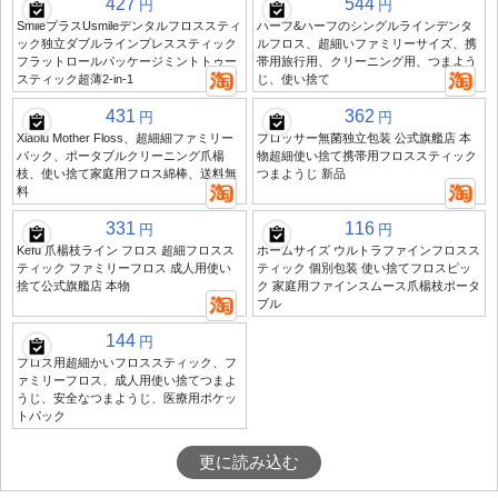
427
544
円
円
SmileプラスUsmileデンタルフロススティ
ハーフ&ハーフのシングルラインデンタ
ック独立ダブルラインプレススティック
ルフロス、超細いファミリーサイズ、携
フラットロールパッケージミントトゥー
帯用旅行用、クリーニング用、つまよう
スティック超薄2-in-1
じ、使い捨て
431
362
円
円
Xiaolu Mother Floss、超細細ファミリー
フロッサー無菌独立包装 公式旗艦店 本
パック、ポータブルクリーニング爪楊
物超細使い捨て携帯用フロススティック
枝、使い捨て家庭用フロス綿棒、送料無
つまようじ 新品
料
331
116
円
円
Kefu 爪楊枝ライン フロス 超細フロスス
ホームサイズ ウルトラファインフロスス
ティック ファミリーフロス 成人用使い
ティック 個別包装 使い捨てフロスピッ
捨て公式旗艦店 本物
ク 家庭用ファインスムース爪楊枝ポータ
ブル
144
円
フロス用超細かいフロススティック、フ
ァミリーフロス、成人用使い捨てつまよ
うじ、安全なつまようじ、医療用ポケッ
トパック
更に読み込む