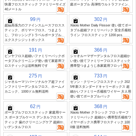
快適フロススティック ファミリーサイズ
庭ポータブル 高弾性ウルトラファイン
40メートル
99
302
円
円
超細高張力のファインスムースフロスス
Xiaolu Mother Daily Flosser 使い捨てポー
ティック、ポリマーフロス、つまよう
タブル超細ファミリーパック 安全爪楊枝
じ、フロッシングトラベルポータブル、
ライン フロススティック 1200 pcs
エクスクシジットボックス
191
366
円
円
ピンヤフロス超細いファミリーパックポ
シャオルーマザーデンタルフロス超細か
ータブルクリーニング使い捨て家庭用フ
い使い捨てファミリーフロススティック
ロスティックは送料無料です
携帯型つまようじ糸家庭用フロッサー
275
733
円
円
シャオルーマツパーソナルケア超ファイ
セブン・クリーンフロススティック 202
ンファミリーデンタルフロス、ホームメ
5年新スタンダードキャリーボックス 超
カニック、1000ドル無料送料
細かいファミリー爪楊枝ワイヤー 大人用
使い捨てポータブルパック
62
368
円
円
ポータブルフロススティック 家庭用ケー
Xiaolu Mother クラシック フロッサーフ
ス ポータブルケース デンタルフロスス
ァミリーパック 超細かい携帯型爪楊枝ワ
ティック 歯のクリーニングケア 超細か
イヤーボックス携帯フロスティック 100
いデンタルフロス
0個 送料無料