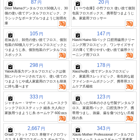
87
20
円
円
Deer Mamaデンタルフロス50個入り、30
【イーウ在庫】小竹フロス 使い捨て個別
個の使い捨てデンタルフロスピック、ク
包装フロスボックス、携帯型つまようじ
ラシックなポータブルつまようじ卸買在
糸、家庭用フロッサー
庫
105
147
円
円
在庫あり、卸売の使い捨てフロス、個別
Haishi Haino 50パック 口腔用歯用クリー
包装の50個入りデンタルフロスピックと
ニング用フロスピック、ワンサイズサイ
つまようじ糸、個別包装のデンタルフロ
ズの薄くて滑りやすい使い捨て歯用クリ
スボックス
ーニング用フロス
298
178
円
円
Yabok高張力デンタルフロスピックは個
Xiaozhu使い捨てデンタルフロスピッ
別にパッケージされており、使い捨ての
ク、家庭用スレッドピック、衛生的な超
つまようじや成人家庭用のフロスも簡単
ファインホームボクシング、携帯用スリ
に持ち運べます
ムケア爪楊枝
333
123
円
円
シャオルー・マザー・ハイ スムースクラ
箱に入った50本の小さな竹製デンタルフ
シックフロススティック 細糸 大人向け
ロス、家庭用パック、口腔洗浄ケア、携
家族用つまようじ糸 ホームケア 600 pcs
帯用つまし、抜歯、歯を傷つけない爪楊
枝の糸
2,667
343
円
円
OralB フラットフロス 本物マイクロワッ
Xiaolu Mother Professional デンタルフロ
クス 大人用フロスボックス ポータブル
ススティック トゥースギャップ 若者家