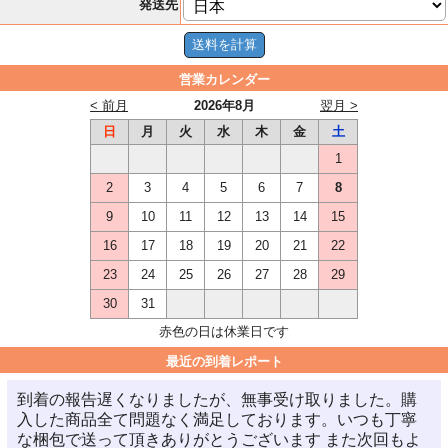
発送先
営業カレンダー
< 前月
2026年8月
翌月 >
日
月
火
水
木
金
土
1
2
3
4
5
6
7
8
9
10
11
12
13
14
15
16
17
18
19
20
21
22
23
24
25
26
27
28
29
30
31
赤色の日は休業日です
最近の到着レポート
到着の報告遅くなりましたが、無事受け取りました。購
入した商品全て問題なく満足しております。いつも丁寧
な梱包で送って頂きありがとうございます また次回もよ