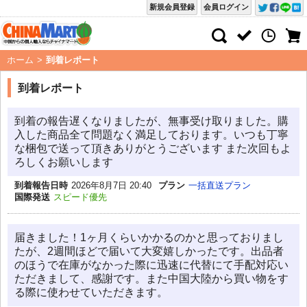
新規会員登録
会員ログイン
ホーム
>
到着レポート
到着レポート
到着の報告遅くなりましたが、無事受け取りました。購
入した商品全て問題なく満足しております。いつも丁寧
な梱包で送って頂きありがとうございます また次回もよ
ろしくお願いします
到着報告日時
2026年8月7日 20:40
プラン
一括直送プラン
国際発送
スピード優先
届きました！1ヶ月くらいかかるのかと思っておりまし
たが、2週間ほどで届いて大変嬉しかったです。出品者
のほうで在庫がなかった際に迅速に代替にて手配対応い
ただきまして、感謝です。また中国大陸から買い物をす
る際に使わせていただきます。