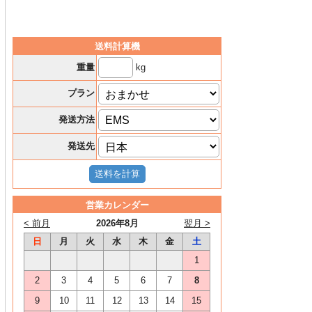
送料計算機
kg
重量
プラン
発送方法
発送先
営業カレンダー
< 前月
2026年8月
翌月 >
日
月
火
水
木
金
土
1
2
3
4
5
6
7
8
9
10
11
12
13
14
15