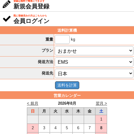
登録は無料で簡単にできます
新規会員登録
既に登録済みの方はこちらから
会員ログイン
送料計算機
kg
重量
プラン
発送方法
発送先
営業カレンダー
< 前月
2026年8月
翌月 >
日
月
火
水
木
金
土
1
2
3
4
5
6
7
8