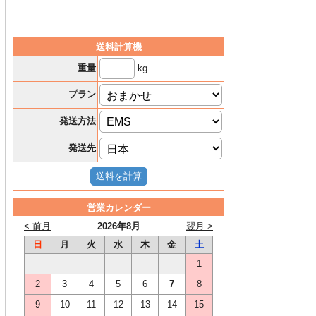
送料計算機
kg
重量
プラン
発送方法
発送先
営業カレンダー
< 前月
2026年8月
翌月 >
日
月
火
水
木
金
土
1
2
3
4
5
6
7
8
9
10
11
12
13
14
15