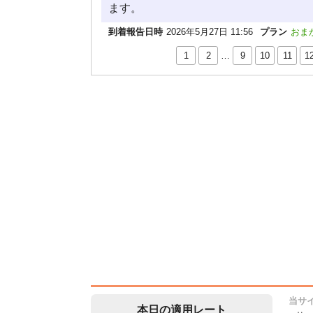
ます。
到着報告日時
2026年5月27日 11:56
プラン
おま
1
2
…
9
10
11
1
当サ
本日の適用レート