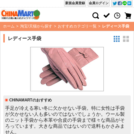
新規会員登録
会員ログイン
ホーム
>
淘宝/天猫から探す
>
おすすめカテゴリ一覧
>
レディース手袋
レディース手袋
CHINAMARTのおすすめ
手足が冷える寒い冬に欠かせない手袋。特に女性は手袋
が欠かせない人も多いのではないでしょうか。ウール製
のニット手袋から本革や合皮の手袋まで様々な商品がそ
ろっています。大きな商品ではないので送料もかさみま
せん。