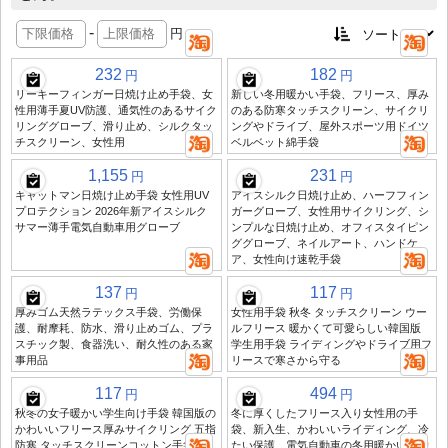
-
円
232
182
円
円
リーキーフィンガー日焼け止め手袋、女
新しい冬用暖かい手袋、フリース、厚み
性用薄手夏UV防護、通気性のあるサイク
のある防寒タッチスクリーン、サイクリ
リンググローブ、滑り止め、シルクタッ
ングやドライブ、屋外スポーツ用ドイツ
チスクリーン、女性用
ベルベット綿手袋
1,155
231
円
円
キャットマン日焼け止め手袋 女性用UV
アイスシルク日焼け止め、ハーフフィン
プロテクション 2026年新アイスシルク
ガーグローブ、女性用サイクリング、シ
サマー薄手電気自動車用グローブ
ンプルな日焼け止め、オフィスタイピン
ググローブ、ネイルアート、ハンドケ
ア、女性向け速乾手袋
137
117
円
円
厚みゴム天然ラテックス手袋、労働保
女性用手袋 秋冬 タッチスクリーン ウー
護、耐摩耗、防水、滑り止めゴム、プラ
ルフリース 暖かくて可愛らしい韓国版
スチック製、食器洗い、耐久性のある家
学生用手袋 ライディングやドライブ用フ
事用品
リースで寒さから守る
117
494
円
円
秋冬の女子暖かい学生向け手袋 韓国版の
冬に厚くしたフリース入り女性用の手
かわいいフリース厚みサイクリング 五指
袋、新入生、かわいいライディング、冷
防寒 タッチスクリーンコットン手袋
たい保護、電気自動車の冬用暖かい手袋