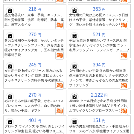
216
363
円
円
盛光食器洗い、家事、手袋、キッチン、
女性用の日焼け止め夏アイスシルク日焼
耐久労働保護、洗濯、耐摩耗、防水、厚
け止め手袋、紫外線保護、サイクリン
み、無言スタイル
グ、薄い屋外滑り止めタッチスクリーン
270
521
円
円
冬の女性用ウール手袋、かわいいタッチ
手袋 女性用冬用暖かいフリース厚み 耐
ャブルスクリーンフリース、厚みのある
寒性 かわいいサイクリング学生 ニット
暖かいサイクリングカー、五本指の冬用
冬用フラップ ハーフフィンガーグローブ
耐寒綿手袋
245
394
円
円
女性用手袋 秋冬のフリース 厚みのある
女性用かわいい手袋 冬の暖かい韓国版
暖かいサイクリング 防寒 運転 かわいい
多用途で厚みのある暖かいタッチ式スク
タッチスクリーンの綿手袋 冬の防風 H
リーンで、寒さから守るための五本指の
サイクリング
270
2,122
円
円
ぬいぐるみの猫の爪手袋、かわいいコス
Jiaoxia クール日焼け止め手袋 女性用短
プレショー、大人の子供、白い猫の飾
く軽い屋外通気性 UV 防UV ドライブお
り、暖かい手袋、ギフト
よびサイクリンググローブスリーブ
401
151
円
円
グローブ ウィメンズ 冬 2026 新しいサイ
秋冬の男女用無地色のニット手袋 暖かい
クリング学生 防風 暖かい冬用フリース
フリースのゴム糸 学生用サイクリング用