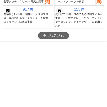
防寒タッチスクリーン 電気自動車
コールドグローブを参照
917
153
円
円
冬用暖かい手袋、韓国版、女性用フリー
使い捨て手袋、厚みのある透明フィルム
ス、厚みのあるサイクリング、五指触り
手袋、TPE食品グレードのベーキング&
スクリーン、防寒綿手袋
ケータリング、テイクアウト、家庭用マ
スク
更に読み込む