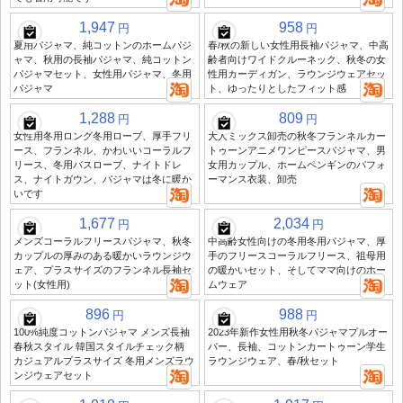
1,947
958
円
円
夏用パジャマ、純コットンのホームパジ
春/秋の新しい女性用長袖パジャマ、中高
ャマ、秋用の長袖パジャマ、純コットン
齢者向けワイドクルーネック、秋冬の女
パジャマセット、女性用パジャマ、冬用
性用カーディガン、ラウンジウェアセッ
パジャマ
ト、ゆったりとしたフィット感
1,288
809
円
円
女性用冬用ロング冬用ローブ、厚手フリ
大人ミックス卸売の秋冬フランネルカー
ース、フランネル、かわいいコーラルフ
トゥーンアニメワンピースパジャマ、男
リース、冬用バスローブ、ナイトドレ
女用カップル、ホームペンギンのパフォ
ス、ナイトガウン、パジャマは冬に暖か
ーマンス衣装、卸売
いです
1,677
2,034
円
円
メンズコーラルフリースパジャマ、秋冬
中高齢女性向けの冬用冬用パジャマ、厚
カップルの厚みのある暖かいラウンジウ
手のフリースコーラルフリース、祖母用
ェア、プラスサイズのフランネル長袖セ
の暖かいセット、そしてママ向けのホー
ット(女性用)
ムウェア
896
988
円
円
100%純度コットンパジャマ メンズ長袖
2023年新作女性用秋冬パジャマプルオー
春秋スタイル 韓国スタイルチェック柄
バー、長袖、コットンカートゥーン学生
カジュアルプラスサイズ 冬用メンズラウ
ラウンジウェア、春/秋セット
ンジウェアセット