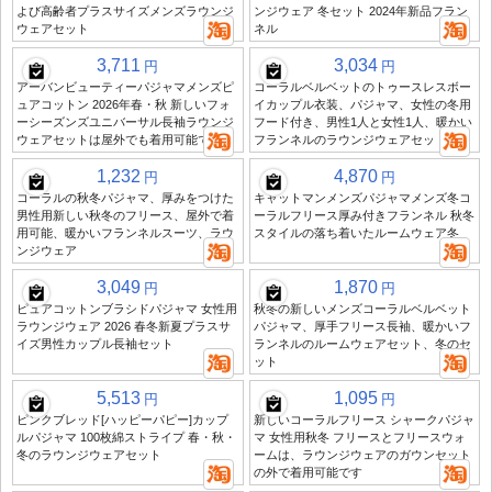
よび高齢者プラスサイズメンズラウンジ
ンジウェア 冬セット 2024年新品フラン
ウェアセット
ネル
3,711
3,034
円
円
アーバンビューティーパジャマメンズピ
コーラルベルベットのトゥースレスボー
ュアコットン 2026年春・秋 新しいフォ
イカップル衣装、パジャマ、女性の冬用
ーシーズンズユニバーサル長袖ラウンジ
フード付き、男性1人と女性1人、暖かい
ウェアセットは屋外でも着用可能です
フランネルのラウンジウェアセット
1,232
4,870
円
円
コーラルの秋冬パジャマ、厚みをつけた
キャットマンメンズパジャマメンズ冬コ
男性用新しい秋冬のフリース、屋外で着
ーラルフリース厚み付きフランネル 秋冬
用可能、暖かいフランネルスーツ、ラウ
スタイルの落ち着いたルームウェア冬
ンジウェア
3,049
1,870
円
円
ピュアコットンブラシドパジャマ 女性用
秋冬の新しいメンズコーラルベルベット
ラウンジウェア 2026 春冬新夏プラスサ
パジャマ、厚手フリース長袖、暖かいフ
イズ男性カップル長袖セット
ランネルのルームウェアセット、冬のセ
ット
5,513
1,095
円
円
ピンクブレッド[ハッピーパピー]カップ
新しいコーラルフリース シャークパジャ
ルパジャマ 100枚綿ストライプ 春・秋・
マ 女性用秋冬 フリースとフリースウォ
冬のラウンジウェアセット
ームは、ラウンジウェアのガウンセット
の外で着用可能です