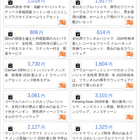
1,018
1,917
円
円
2026年秋冬 中年・高齢ママパジャマ レ
冬のカップルパジャマ、厚手のフリース
ディース長袖高級コットン ゆったりとし
コーラルフリースカーディガン、男女着
たプラスサイズホームウェアセット
用の着物、ホームウェア用のフランネル
暖かいセット
806
614
円
円
国内の国境を越えた外国貿易のカピバラ
女性用フランネルパジャマ、2024年秋冬
パジャマ、女性用、2025年冬の新しいフ
新しいコーラルフリース クルーネック
ード付きスタイル、ステッカー付き、配
長袖ウォームセット、厚みのあるラウン
達サービス
ジウェア
3,730
1,604
円
円
Catman 100%コットンパジャマ メンズ
コーラルベルベットシャークのカップル
春・秋薄身 2026 新人ダッド ラウンジウ
パジャマ 女性用 男性用・冬 2025年秋冬
ェアセット メンズ秋冬モデル
は、フランネルの厚手ラウンジウェアと
合わせて着られます
3,061
3,101
円
円
コーラルベルベットのカップルパジャ
Fenteng Kean 2026年春・秋の新作パジ
マ、女性の冬の厚みと暖かみのあるフー
ャマ、メンズコットン長袖、秋冬のラウ
ド付きペンギン、男性用ティーンフラン
ンジウェア、メンズティーン
ネルのラウンジウェア
2,127
1,325
円
円
ウッドペッカークラウド コットンパジャ
パジャマ ウィメンズ秋冬 厚みのあるフ
マ メンズ長袖パンツ 2026 春と秋 中年お
リース かわいいコーラルフリース ラウ