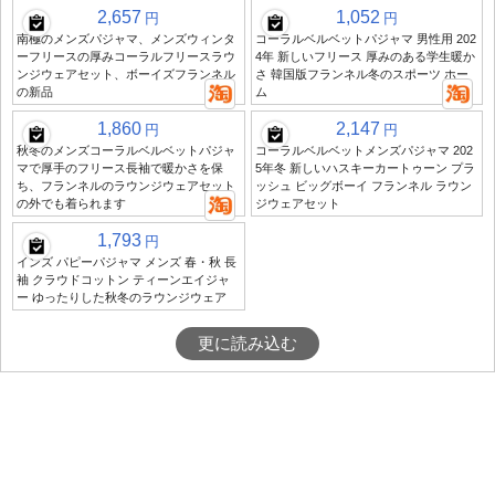
2,657
1,052
円
円
南極のメンズパジャマ、メンズウィンタ
コーラルベルベットパジャマ 男性用 202
ーフリースの厚みコーラルフリースラウ
4年 新しいフリース 厚みのある学生暖か
ンジウェアセット、ボーイズフランネル
さ 韓国版フランネル冬のスポーツ ホー
の新品
ム
1,860
2,147
円
円
秋冬のメンズコーラルベルベットパジャ
コーラルベルベットメンズパジャマ 202
マで厚手のフリース長袖で暖かさを保
5年冬 新しいハスキーカートゥーン プラ
ち、フランネルのラウンジウェアセット
ッシュ ビッグボーイ フランネル ラウン
の外でも着られます
ジウェアセット
1,793
円
インズ パピーパジャマ メンズ 春・秋 長
袖 クラウドコットン ティーンエイジャ
ー ゆったりした秋冬のラウンジウェア
更に読み込む