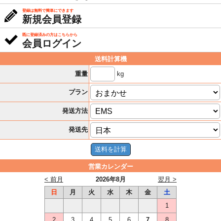
登録は無料で簡単にできます
新規会員登録
既に登録済みの方はこちらから
会員ログイン
送料計算機
kg
重量
プラン
発送方法
発送先
営業カレンダー
< 前月
2026年8月
翌月 >
日
月
火
水
木
金
土
1
2
3
4
5
6
7
8