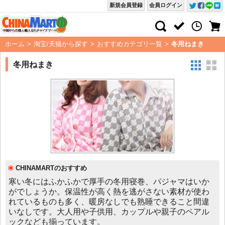
新規会員登録
会員ログイン
ホーム
>
淘宝/天猫から探す
>
おすすめカテゴリ一覧
>
冬用ねまき
冬用ねまき
CHINAMARTのおすすめ
寒い冬にはふかふかで厚手の冬用寝巻、パジャマはいか
がでしょうか。保温性が高く熱を逃がさない素材が使わ
れているものも多く、暖房なしでも熟睡できること間違
いなしです。大人用や子供用、カップルや親子のペアル
ックなども揃っています。