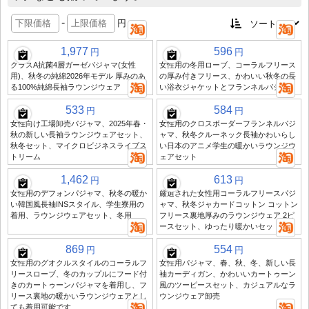
-
円
1,977
596
円
円
クラスA抗菌4層ガーゼパジャマ(女性
女性用の冬用ローブ、コーラルフリース
用)、秋冬の純綿2026年モデル 厚みのあ
の厚み付きフリース、かわいい秋冬の長
る100%純綿長袖ラウンジウェア
い浴衣ジャケットとフランネルパジャマ
533
584
円
円
女性向け工場卸売パジャマ、2025年春・
女性用のクロスボーダーフランネルパジ
秋の新しい長袖ラウンジウェアセット、
ャマ、秋冬クルーネック長袖かわいらし
秋冬セット、マイクロビジネスライブス
い日本のアニメ学生の暖かいラウンジウ
トリーム
ェアセット
1,462
613
円
円
女性用のデフォンパジャマ、秋冬の暖か
厳選された女性用コーラルフリースパジ
い韓国風長袖INSスタイル、学生寮用の
ャマ、秋冬ジャカードコットン コットン
着用、ラウンジウェアセット、冬用
フリース裏地厚みのラウンジウェア 2ピ
ースセット、ゆったり暖かいセット
869
554
円
円
女性用のグオクルスタイルのコーラルフ
女性用パジャマ、春、秋、冬、新しい長
リースローブ、冬のカップルにフード付
袖カーディガン、かわいいカートゥーン
きのカートゥーンパジャマを着用し、フ
風のツーピースセット、カジュアルなラ
リース裏地の暖かいラウンジウェアとし
ウンジウェア卸売
ても着用可能です