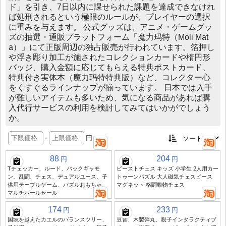
ド」を引き、7日以内に課せられた課題を達成できなけれ
ば処刑されるという極限のルールが、プレイヤーの選択
に重みを与えます。 公式グッズは、アニメ・ゲームグッ
ズの抽選・通販プラットフォーム「魔力玛特（Moli Mat
a）」にて正版周辺の独占販売が行われています。箔押し
や浮き彫り加工が施されたコレクションカードや楕円形
バッジ、購入金額に応じてもらえる特典ポストカード、
特典付き実体本（魔力玛特特典版）など、コレクター心
をくすぐるラインナップが揃っています。 日本では入手
が難しいアイテムも多いため、気になる商品があれば購
入代行サービスの利用を検討してみてはいかがでしょう
か。
-
円
88
204
円
円
Tチェッカー、ルード、バックギャモ
ビーストチェス キッズ 小学生 2人用カー
ン、乱闘、チェス、デュアルユース、子
トゥーンパズル 大人磁気チェスピース
供用テーブルゲーム、パズルおもちゃ、
マグネット 格闘動物チェス
マルチホールセール
174
233
円
円
国境を越えたカエルのバランスツリー、
豆音、木製弾丸、親子インタラクティブ