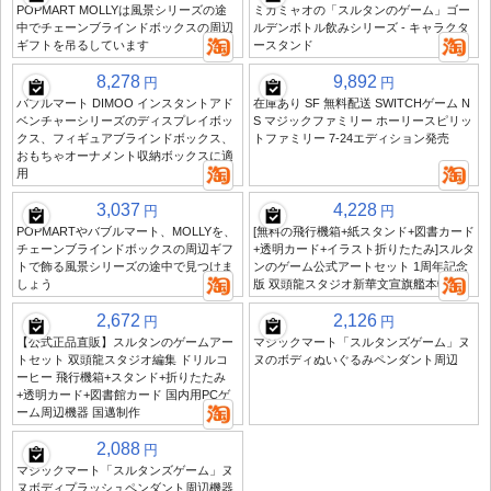
POPMART MOLLYは風景シリーズの途
ミカミャオの「スルタンのゲーム」ゴー
中でチェーンブラインドボックスの周辺
ルデンボトル飲みシリーズ - キャラクタ
ギフトを吊るしています
ースタンド
8,278
9,892
円
円
バブルマート DIMOO インスタントアド
在庫あり SF 無料配送 SWITCHゲーム N
ベンチャーシリーズのディスプレイボッ
S マジックファミリー ホーリースピリッ
クス、フィギュアブラインドボックス、
トファミリー 7-24エディション発売
おもちゃオーナメント収納ボックスに適
用
3,037
4,228
円
円
POPMARTやバブルマート、MOLLYを、
[無料の飛行機箱+紙スタンド+図書カード
チェーンブラインドボックスの周辺ギフ
+透明カード+イラスト折りたたみ]スルタ
トで飾る風景シリーズの途中で見つけま
ンのゲーム公式アートセット 1周年記念
しょう
版 双頭龍スタジオ新華文宣旗艦本物版
2,672
2,126
円
円
【公式正品直販】スルタンのゲームアー
マジックマート「スルタンズゲーム」ヌ
トセット 双頭龍スタジオ編集 ドリルコ
ヌのボディぬいぐるみペンダント周辺
ーヒー 飛行機箱+スタンド+折りたたみ
+透明カード+図書館カード 国内用PCゲ
ーム周辺機器 国邁制作
2,088
円
マジックマート「スルタンズゲーム」ヌ
ヌボディプラッシュペンダント周辺機器