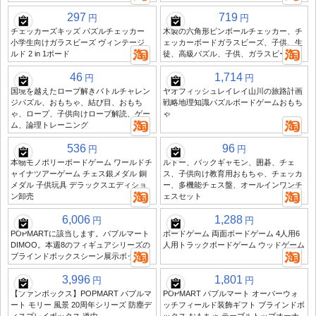
297
719
円
円
チェッカーズキッズ パズルチェッカー
木製の六角形ピンボールチェッカー、チ
小学生向けガラスビーズ ヴィンテージ
ェッカーボードガラスビーズ、子供、生
ルド 2 in 1ボード
徒、高級パズル、子供、ガラスビー玉
46
1,714
円
円
国境を越えたロープ解きバトルチャレン
ヤオフィッシュレイレイ山川の旅路計画
ジパズル、おもちゃ、結び目、おもち
戦略地理知識パズルボードゲームおもち
ゃ、ロープ、子供向けロープ解読、ゲー
ゃ
ム、論理トレーニング
536
96
円
円
本物モノポリーボードゲーム ワールドチ
ルドー、バックギャモン、囲碁、チェ
ャイナツアーゲーム チェス銀メダル 銅
ス、子供向け教育用おもちゃ、チェッカ
メダル 子供玩具 デラックスエディショ
ー、多機能チェス盤、オールインワンチ
ン卸売
ェスセット
6,006
1,288
円
円
POPMARTに該当します。バブルマート
ボードゲーム 両面ボードゲーム 4人用6
DIMOO。本週8のフィギュアシリーズの
人用トラックボードゲーム ウッドゲーム
ブラインドボックスシーン展示ボックス
3,996
1,801
円
円
【ファンボックス】POPMART バブルマ
POPMART バブルマート オーバーウォ
ート モリー 風景 20周年シリーズ 防塵デ
ッチフィールド装飾ギフト ブラインドボ