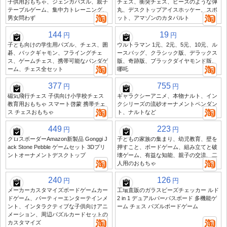
子供用おもちゃ、ジェンガパズル、親子
チェス、衝突チェス、ビーズのような弾
テーブルゲーム、集中力トレーニング、
丸、デスクトップアイスホッケー、スポ
男女問わず
ット、アマゾンのカタパルト
144
19
円
円
子ども向けの学生用パズル、チェス、囲
ウルトラマン 1元、2元、5元、10元、ル
碁、バックギャモン、フライングチェ
ースバッグ、クラシック版、デラックス
ス、ゲームチェス、携帯可能なパンダゲ
版、奇跡版、ブラックダイヤモンド版、
ーム、チェス全セット
哪吒
377
755
円
円
磁気飛行チェス 子供向け小学校チェス
ギャラクシーアニメ、本物ナルト、イン
教育用おもちゃ スマート啓蒙 携帯チェ
クシリーズの流砂オーナメントペンダン
ス チェスおもちゃ
ト、ナルトなど
449
223
円
円
クロスボーダーAmazon新製品 Gonggi J
子どもの家族の集まり、幼児教育、壁を
ack Stone Pebble ゲームセット 3Dプリ
押すこと、ボードゲーム、組み立てと破
ントオーナメントデスクトップ
壊ゲーム、有益な知能、親子の交流、二
人用のおもちゃ
240
126
円
円
メーカーカスタマイズボードゲームカー
工場直販のガラスビーズチェッカー ルド
ドゲーム、パーティーエンターテインメ
2 in 1 デュアルパーパスボード 多機能ゲ
ント、インタラクティブな子供向けアニ
ーム チェス パズルボードゲーム
メーション、周辺パズルカードセットの
カスタマイズ