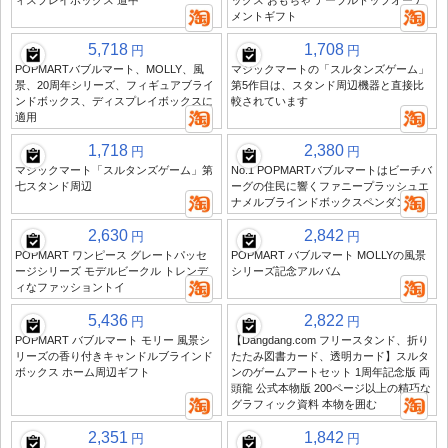
ィスプレイボックス 道中
ックス おもちゃ テーブルトップオーナ
メントギフト
5,718
1,708
円
円
POPMARTバブルマート、MOLLY、風
マジックマートの「スルタンズゲーム」
景、20周年シリーズ、フィギュアブライ
第5作目は、スタンド周辺機器と直接比
ンドボックス、ディスプレイボックスに
較されています
適用
1,718
2,380
円
円
マジックマート「スルタンズゲーム」第
No.1 POPMARTバブルマートはビーチバ
七スタンド周辺
ーグの住民に響くファニープラッシュエ
ナメルブラインドボックスペンダント
2,630
2,842
円
円
POPMART ワンピース グレートパッセ
POPMART バブルマート MOLLYの風景
ージシリーズ モデルビークル トレンデ
シリーズ記念アルバム
ィなファッショントイ
5,436
2,822
円
円
POPMART バブルマート モリー 風景シ
【Dangdang.com フリースタンド、折り
リーズの香り付きキャンドルブラインド
たたみ図書カード、透明カード】スルタ
ボックス ホーム周辺ギフト
ンのゲームアートセット 1周年記念版 両
頭龍 公式本物版 200ページ以上の精巧な
グラフィック資料 本物を囲む
2,351
1,842
円
円