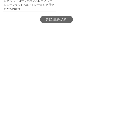
ング ソフトロープバランスロープ ファ
ンシーフラットベルトトレーニング 子ど
もたちの遊び
更に読み込む