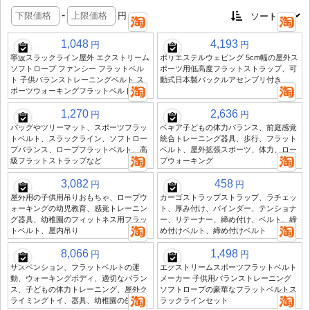
-
円
1,048
4,193
円
円
寧波スラックライン屋外 エクストリーム
ポリエステルウェビング 5cm幅の屋外ス
ソフトロープ ファンシー フラットベル
ポーツ用低高度フラットストラップ、可
ト 子供バランストレーニングベルト ス
動式日本製バックルアセンブリ付き
ポーツウォーキングフラットベルト
1,270
2,636
円
円
バッグやツリーマット、スポーツフラッ
ベキア子どもの体力バランス、前庭感覚
トベルト、スラックライン、ソフトロー
統合トレーニング器具、歩行、フラット
プバランス、ロープフラットベルト、高
ベルト、屋外拡張スポーツ、体力、ロー
級フラットストラップなど
プウォーキング
3,082
458
円
円
屋外用の子供用吊りおもちゃ、ロープウ
カーゴストラップストラップ、ラチェッ
ォーキングの幼児教育、感覚トレーニン
ト、厚み付け、バインダー、テンショナ
グ器具、幼稚園のフィットネス用フラッ
ー、リテーナー、締め付け、ベルト、締
トベルト、屋内吊り
め付けベルト、締め付けベルト
8,066
1,498
円
円
サスペンション、フラットベルトの運
エクストリームスポーツフラットベルト
動、ウォーキングボディ、適切なバラン
メーカー 子供用バランストレーニング
ス、子どもの体力トレーニング、屋外ク
ソフトロープの豪華なフラットベルトス
ライミングトイ、器具、幼稚園の缶
ラックラインセット