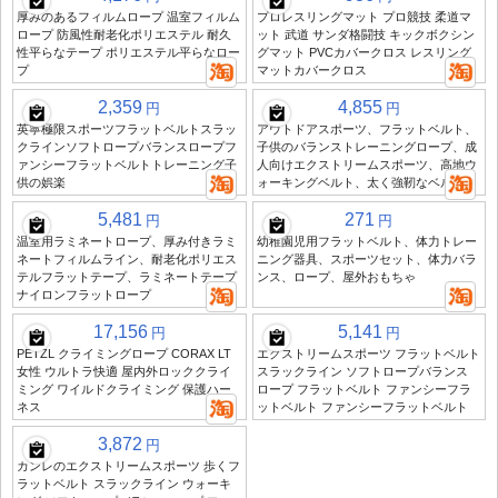
厚みのあるフィルムロープ 温室フィルム
プロレスリングマット プロ競技 柔道マ
ロープ 防風性耐老化ポリエステル 耐久
ット 武道 サンダ格闘技 キックボクシン
性平らなテープ ポリエステル平らなロー
グマット PVCカバークロス レスリング
プ
マットカバークロス
2,359
4,855
円
円
英寧極限スポーツフラットベルトスラッ
アウトドアスポーツ、フラットベルト、
クラインソフトロープバランスロープフ
子供のバランストレーニングロープ、成
ァンシーフラットベルトトレーニング子
人向けエクストリームスポーツ、高地ウ
供の娯楽
ォーキングベルト、太く強靭なベルト
5,481
271
円
円
温室用ラミネートロープ、厚み付きラミ
幼稚園児用フラットベルト、体力トレー
ネートフィルムライン、耐老化ポリエス
ニング器具、スポーツセット、体力バラ
テルフラットテープ、ラミネートテープ
ンス、ロープ、屋外おもちゃ
ナイロンフラットロープ
17,156
5,141
円
円
PETZL クライミングロープ CORAX LT
エクストリームスポーツ フラットベルト
女性 ウルトラ快適 屋内外ロッククライ
スラックライン ソフトロープバランス
ミング ワイルドクライミング 保護ハー
ロープ フラットベルト ファンシーフラ
ネス
ットベルト ファンシーフラットベルト
3,872
円
カンレのエクストリームスポーツ 歩くフ
ラットベルト スラックライン ウォーキ