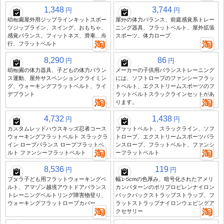
1,348
3,744
円
円
幼稚園屋外用ジップラインキットスポー
屋外の体力バランス、前庭感覚系トレー
ツジップライン、スイング、おもちゃ、
ニング器具、フラットベルト、屋外拡張
感覚バランス、フィットネス、滑車、歩
スポーツ、体力ロープ
行、フラットベルト
8,290
86
円
円
幼稚園の体力器具、子どもの体力バラン
メーカーの子供用バランストレーニング
ス運動、屋外サスペンションクライミン
には、ソフトロープのファンシーフラッ
グ、ウォーキングフラットベルト、ライ
トベルト、エクストリームスポーツのフ
デプラント
ラットベルトスラックラインセットがあ
ります。
4,732
1,438
円
円
カスタムレッドハウスキッズ忍者コース
フラットベルト、スラックライン、ソフ
ウォーキングフラットベルト スラックラ
トロープ、エクストリームスポーツバラ
イン ロープバランス ロープフラットベ
ンスロープ、フラットベルト、ファンシ
ルト ファンシーフラットベルト
ーフラットベルト
8,536
119
円
円
ブダラ子ども用フラットウォーキングベ
幅1-5cmの色厚み、暗号化されたアメリ
ルト、アマゾン越境アウトドアバランス
カンパターンのポリプロピレンナイロン
トレーニングベルトリング障害物登り、
バックパックストラップストラップ、フ
ウォーキングフラットロープカバー
ラットストラップナイロンウェビングア
クセサリー