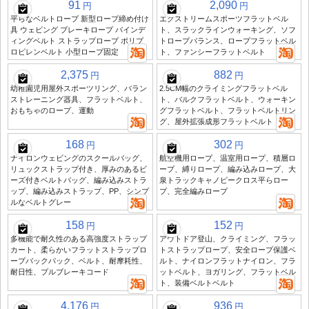
91
2,090
円
円
平らなベルトロープ 新型ロープ締め付け
エクストリームスポーツフラットベル
具 ウェビング ブレーキロープ バインデ
ト、スラックラインウォーキング、ソフ
ィングベルト ストラップロープ ポリプ
トロープバランス、ロープフラットベル
ロピレンベルト 小型ロープ固定
ト、ファンシーフラットベルト
2,375
882
円
円
幼稚園児用屋外スポーツリング、バラン
2.5CM幅のクライミングフラットベル
ストレーニング器具、フラットベルト、
ト、バルクフラットベルト、ウォーキン
おもちゃのロープ、運動
グフラットベルト、フラットベルトリン
グ、屋外拡張成形フラットベルト
168
302
円
円
ナイロンウェビングのスクールバッグ、
航空機用ロープ、温室用ロープ、積層ロ
リュックストラップ付き、厚みのあるビ
ープ、縛りロープ、編み込みロープ、大
ーズ付きベルトバッグ、編み込みストラ
泉トラックキャノピークロス平らロー
ップ、編み込みストラップ、PP、シンプ
プ、完全編みロープ
ルなベルトグレー
158
152
円
円
多機能で耐久性のある高強度ストラップ
アウトドア登山、クライミング、フラッ
カート、柔らかいフラットストラップロ
トストラップロープ、安全ロープ保護ベ
ープバックパック、ベルト、耐摩耗性、
ルト、ナイロンフラットナイロン、フラ
耐日性、プルブレーキコード
ットベルト、ヨガリング、フラットベル
ト、装備ベルトベルト
4,176
936
円
円