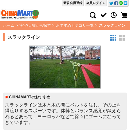
新規会員登録
会員ログイン
ホーム
>
淘宝/天猫から探す
>
おすすめカテゴリ一覧
>
スラックライン
スラックライン
CHINAMARTのおすすめ
スラックラインは木と木の間にベルトを渡し、その上を
綱渡りするスポーツです。体幹とバランス感覚が鍛えら
れるとあって、ヨーロッパなどで徐々にブームになって
きています。