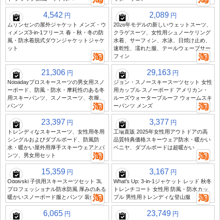
4,542
2,089
円
円
ムリンセンの屋外ジャケット メンズ・ウ
2026年モデルの新しいウェットスーツ、
ィメンズ3-in-1フリース 春・秋・冬の防
クラゲスーツ、女性用シュノーケリング
風・防水着脱式ダウンジャケットジャケ
水着、サーフィン、水泳、日焼け止め、
ット
速乾性、濡れた服、テールウェーブサー
フィン
21,306
29,163
円
円
Nobadayプロスキースーツの男女用スノ
ジョン・スノースキースーツセット 女性
ーボード、防風・防水・摩耗性のある冬
用カップル スノーボード アメリカン・
用スキーパンツ、スノースーツ、衣服、
ルーズウォータープルーフ ウォームスキ
パンツ
ーパンツ メンズ
23,397
3,377
円
円
トレンディなスキースーツ、女性用冬用
工場直販 2025年女性用アウトドアの高
シングルおよびダブルボード、防風防
品質特典価格スキーウェア防水・暖かい
水・暖かい屋外用厚手スキーウェアとパ
ベニヤ、ダブルボードは超暖かい
ンツ、男女用セット
15,359
3,167
円
円
Oddivski 子供用スキースーツセット 3L
What's Up: 3-in-1ジャケット レッド 秋冬
プロフェッショナル防水防風 厚みのある
トレンチコート 女性用 防風・防水カッ
暖かいスノーボード服とパンツ 装備
プル 男性用トレンディな登山服
6,065
23,749
円
円