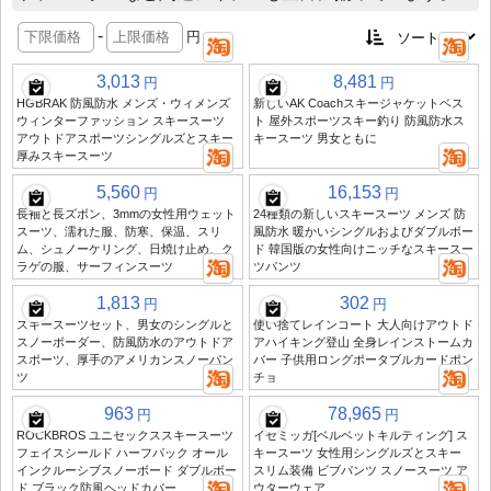
-
円
3,013
8,481
円
円
HGBRAK 防風防水 メンズ・ウィメンズ
新しいAK Coachスキージャケットベス
ウィンターファッション スキースーツ
ト 屋外スポーツスキー釣り 防風防水ス
アウトドアスポーツシングルズとスキー
キースーツ 男女ともに
厚みスキースーツ
5,560
16,153
円
円
長袖と長ズボン、3mmの女性用ウェット
24種類の新しいスキースーツ メンズ 防
スーツ、濡れた服、防寒、保温、スリ
風防水 暖かいシングルおよびダブルボー
ム、シュノーケリング、日焼け止め、ク
ド 韓国版の女性向けニッチなスキースー
ラゲの服、サーフィンスーツ
ツパンツ
1,813
302
円
円
スキースーツセット、男女のシングルと
使い捨てレインコート 大人向けアウトド
スノーボーダー、防風防水のアウトドア
アハイキング登山 全身レインストームカ
スポーツ、厚手のアメリカンスノーパン
バー 子供用ロングポータブルカードポン
ツ
チョ
963
78,965
円
円
ROCKBROS ユニセックススキースーツ
イセミッガ[ベルベットキルティング] ス
フェイスシールド ハーフパック オール
キースーツ 女性用シングルズとスキー
インクルーシブスノーボード ダブルボー
スリム装備 ビブパンツ スノースーツ ア
ド ブラック防風ヘッドカバー
ウターウェア