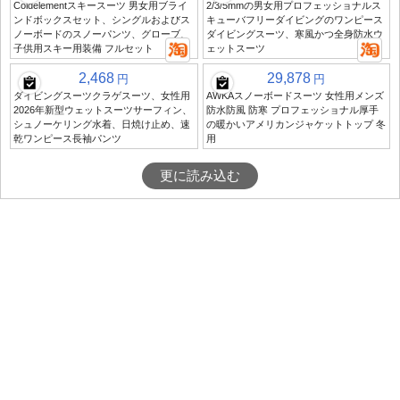
Coldelementスキースーツ 男女用ブライ
2/3/5mmの男女用プロフェッショナルス
ンドボックスセット、シングルおよびス
キューバフリーダイビングのワンピース
ノーボードのスノーパンツ、グローブ、
ダイビングスーツ、寒風かつ全身防水ウ
子供用スキー用装備 フルセット
ェットスーツ
2,468
29,878
円
円
ダイビングスーツクラゲスーツ、女性用
AWKAスノーボードスーツ 女性用メンズ
2026年新型ウェットスーツサーフィン、
防水防風 防寒 プロフェッショナル厚手
シュノーケリング水着、日焼け止め、速
の暖かいアメリカンジャケットトップ 冬
乾ワンピース長袖パンツ
用
更に読み込む