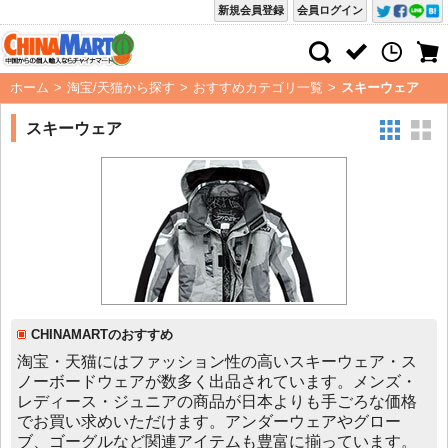
新規会員登録
会員ログイン
ホーム
>
淘宝/天猫から探す
>
おすすめカテゴリ一覧
>
スキーウェア
スキーウェア
CHINAMARTのおすすめ
淘宝・天猫にはファッション性の高いスキーウェア・ス
ノーボードウェアが数多く出品されています。メンズ・
レディース・ジュニアの商品が日本よりも手ごろな価格
でお買い求めいただけます。アンダーウェアやグロー
ブ、ゴーグルなど関連アイテムも豊富に揃っています。