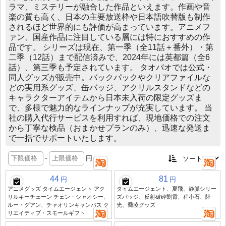
ラマ、ミステリーが融合した作品といえます。作画や音
楽の質も高く、日本の主要放送枠や日本語吹替版も制作
されるほど世界的にも評価が高まっています。アニメフ
ァン、国産作品に注目している層には特におすすめの作
品です。 シリーズは現在、第一季（全11話＋番外）・第
二季（12話）まで配信済みで、2024年には英都篇（全6
話）、第三季も予定されています。 タオバオでは公式・
同人グッズが販売中。バックパックやクリアファイルな
どの実用系グッズ、缶バッジ、アクリルスタンドなどの
キャラクターアイテムから日本未入荷の限定グッズま
で、多様で魅力的なラインナップが充実しています。 当
社の購入代行サービスを利用すれば、現地価格での注文
から丁寧な検品（おまかせプランのみ）、迅速な発送ま
で一括でサポートいたします。
-
円
44
81
円
円
アニメグッズ タイムエージェント アク
タイムエージェント、夏飛、静脈シリー
リルキーチェーン チェン・シャオシー、
ズバッジ、反射破砕劉霄、程小石、陸
ルー・グアン、チャオリンキャンパス ク
光、喬凌グッズ
リエイティブ・スモールギフト