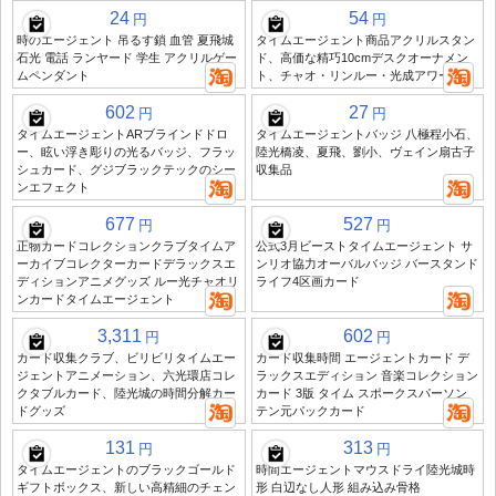
24
54
円
円
時のエージェント 吊るす鎖 血管 夏飛城
タイムエージェント商品アクリルスタン
石光 電話 ランヤード 学生 アクリルゲー
ド、高価な精巧10cmデスクオーナメン
ムペンダント
ト、チャオ・リンルー・光成アワー
602
27
円
円
タイムエージェントARブラインドドロ
タイムエージェントバッジ 八極程小石、
ー、眩い浮き彫りの光るバッジ、フラッ
陸光橋凌、夏飛、劉小、ヴェイン扇古子
シュカード、グジブラックテックのシー
収集品
ンエフェクト
677
527
円
円
正物カードコレクションクラブタイムア
公式3月ビーストタイムエージェント サ
ーカイブコレクターカードデラックスエ
ンリオ協力オーバルバッジ バースタンド
ディションアニメグッズ ルー光チャオリ
ライフ4区画カード
ンカードタイムエージェント
3,311
602
円
円
カード収集クラブ、ビリビリタイムエー
カード収集時間 エージェントカード デ
ジェントアニメーション、六光環店コレ
ラックスエディション 音楽コレクション
クタブルカード、陸光城の時間分解カー
カード 3版 タイム スポークスパーソン
ドグッズ
テン元パックカード
131
313
円
円
タイムエージェントのブラックゴールド
時間エージェントマウスドライ陸光城時
ギフトボックス、新しい高精細のチェン
形 白辺なし人形 組み込み骨格