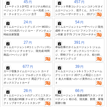
45
457
円
円
【アーティスト許可】オリジナル時のエ
チケット半券コレクション:コナンV:タイ
ージェントグッズ バー・ルー光成 シャ
ムエージェント、花子くん、カラーウィ
オ・チャオリン バッジ 古子
ンドウレーザーチケット、2Dグジ
24
54
円
円
タイムエージェントグッズ バー MODシ
タイムエージェントレーザーバッジ 陸光
リーズの光沢バッジ ルー・グァンチェン
成時 チャオリンバジ ファンフィクショ
時給自家製粟
ン作家 古子75 ブリキブローチチャーム
27
391
円
円
タイムエージェント#コミックバッジXシ
本物在庫のタイムエージェント:ジェム
リーズバッジ チャオリン、陸光成 時間
ズ・イン・ザ・ボックスシリーズバッ
商品バーバッジ 古子
ジ、即時ブラインドボックス、程小時、
チャオリングッズ
677
39
円
円
カード収集タイムエージェント カード
タイムエージェント6-トランスフォーム
ユースモーメント フルボックス 2元パッ
グリッドカード 2Dアニメ周辺ミニカー
ク コレクタブルカード 周辺ブラインド
ド 友人や親友へのハイ美学のニッチギフ
ボックスフォトカード
ト
26
66
円
円
タイムエージェントのグッズミニスタン
時間エージェント 高価値精巧スタンドオ
デ、陸光成の時脈 チャオリン可愛いデス
ーナメント 程小石、陸光脈、劉霄、夏飛
クトップオーナメントスタンデ
新贈り物