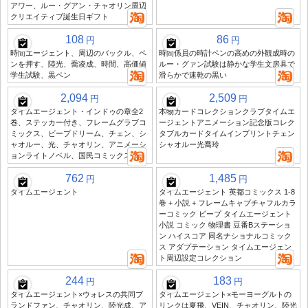
アワー、ルー・グアン・チャオリン周辺
クリエイティブ誕生日ギフト
108
86
円
円
時間エージェント、周辺のバックル、ペ
時間係員の時計ペンの高めの外観成時の
ンを押す、陸光、喬凌成、時間、高価値
ルー・グァン試験は静かな学生文房具で
学生試験、黒ペン
滑らかで速乾の黒い
2,094
2,509
円
円
タイムエージェント・インドゥの章全2
本物カードコレクションクラブタイムエ
巻、ステッカー付き、フレームグラブコ
ージェントアニメーション記念版コレク
ミックス、ビープドリーム、チェン、シ
タブルカードタイムインプリントチェン
ャオルー、光、チャオリン、アニメーシ
シャオルー光喬玲
ョンライトノベル、国民コミックス
762
1,485
円
円
タイムエージェント
タイムエージェント 英都コミックス 1-8
巻 + 小説 + フレームキャプチャフルカラ
ーコミック ビープ タイムエージェント
小説 コミック 物理書 豆番Bステーショ
ン ハイスコア 同名ナショナルコミック
ス アダプテーション タイムエージェン
ト周辺設定コレクション
244
183
円
円
タイムエージェント×ウォレスの共同ブ
タイムエージェント×モーヨーグルトの
ランドファン、チャオリン、陸光成、ア
リンクは夏飛、VEIN、チャオリン、陸光