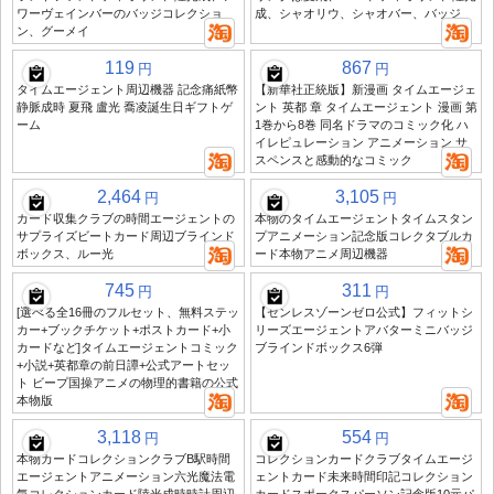
ワーヴェインバーのバッジコレクショ
成、シャオリウ、シャオバー、バッジ
ン、グーメイ
119
867
円
円
タイムエージェント周辺機器 記念痛紙幣
【新華社正統版】新漫画 タイムエージェ
静脈成時 夏飛 盧光 喬凌誕生日ギフトゲ
ント 英都 章 タイムエージェント 漫画 第
ーム
1巻から8巻 同名ドラマのコミック化 ハ
イレピュレーション アニメーション サ
スペンスと感動的なコミック
2,464
3,105
円
円
カード収集クラブの時間エージェントの
本物のタイムエージェントタイムスタン
サプライズビートカード周辺ブラインド
プアニメーション記念版コレクタブルカ
ボックス、ルー光
ード本物アニメ周辺機器
745
311
円
円
[選べる全16冊のフルセット、無料ステッ
【ゼンレスゾーンゼロ公式】フィットシ
カー+ブックチケット+ポストカード+小
リーズエージェントアバターミニバッジ
カードなど]タイムエージェントコミック
ブラインドボックス6弾
+小説+英都章の前日譚+公式アートセッ
ト ビープ国操アニメの物理的書籍の公式
本物版
3,118
554
円
円
本物カードコレクションクラブB駅時間
コレクションカードクラブタイムエージ
エージェントアニメーション六光魔法電
ェントカード未来時間印記コレクション