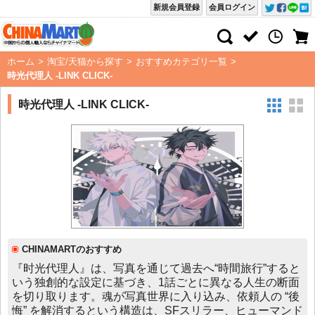
新規会員登録
会員ログイン
ホーム
>
淘宝/天猫から探す
>
おすすめカテゴリ一覧
>
時光代理人 -LINK CLICK-
時光代理人 -LINK CLICK-
CHINAMARTのおすすめ
『时光代理人』は、写真を通じて過去へ“時間旅行”すると
いう独創的な設定に基づき、1話ごとに異なる人生の断面
を切り取ります。魂が写真世界に入り込み、依頼人の “後
悔” を解消するという構造は、SFスリラー、ヒューマンド