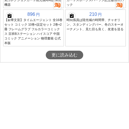
気コレクションカード陸光成時時計周辺
カードスポークスパーソン記念版10元パ
機器
ック
896
210
円
円
【新華文宣】タイムエージェント 全16巻
時間係員は陸光城の時間帯、チャオリ
セット コミック 10巻+設定セット 2巻+2
ン、スタンディングバー、冬のスキーオ
冊 フレームグラブ フルカラーコミック
ーナメント、見た目も良く、友達を送る
ス 豆班Bステーション ハイスコア 中国
コミック アニメーション 物理書籍 公式
本版
更に読み込む