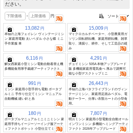
ださい。
-
円
13,082
15,009
円
円
本物の上海フェイレン ヴィンテージミシ
マイクロカルチベーター、小型農業用ガ
ン 家庭用電動 太いペダル 小さな蝶 ミニ
ソリン回転耕耘機、家庭用耕耘機、雑草
手作業服 車
取り、溝掘り、耕作、そして工芸品の緩
み
6,116
4,291
円
円
解安西家庭小型ミシン電動自動着替え機
チュイミシン 505A 本物アップグレード
多機能食用厚手裁縫アーティファクト
版 多機能家庭用電気食べ 厚みで調整可
能な小型デスクトップミニ
991
26,443
円
円
ミシン 家庭用小型手持ち電動 ポータブ
本物の上海バタフライブランドのヴィン
ルミニ 手作り仕立てミシン マニュアル
テージミシン、家庭用足踏みペダル、電
自動機械 縫い針と糸
動テーラー、分厚い衣類カートの小型食
用。
180
7,807
円
円
ポータブルマニュアルミニミニミシン 家
明月ミシン 家庭用小型電動全自動オール
庭用手持ちイージーソーイング服アーテ
インワンミシン 多機能ヘミングアーティ
ィファクトポケット 小型仕立てミシン
ファクト 2026年アップグレード