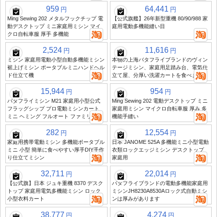
959
64,441
円
円
Ming Sewing 202 メタルフックチップ 電
【公式旗艦】26年新型重機 80/90/988 家
動デスクトップ ミニ家庭用ミシン マイ
庭用電動多機能縫い目
クロ自転車服 厚手 多機能
2,524
11,616
円
円
ミシン 家庭用電動小型自動多機能ミシン
本物の上海バタフライブランドのヴィン
裾上げミシン ポータブルミニハンドヘル
テージミシン、家庭用足踏み台、電気仕
ド仕立て機
立て屋、分厚い洗濯カートを食べます。
15,944
954
円
円
バタフライミシン M21 家庭用小型公式
Ming Sewing 202 電動デスクトップ ミニ
フラッグシップ プロ電動ミシンカート
家庭用ミシン マイクロ自転車服 厚み 多
ミニ ヘミング フルオート ファミリー
機能手縫い
282
12,554
円
円
家庭用携帯電動ミシン 多機能ポータブル
日本 JANOME 525A 多機能ミニ小型電動
ミニ 小型 簡単に食べやすい厚手DIY手作
衣類ロックエッジミシン デスクトップ
り仕立てミシン
家庭用
32,711
22,014
円
円
【公式旗】日本 ジュキ重機 8370 デスク
バタフライブランドの電動多機能家庭用
トップ 家庭用電気多機能ミシン ロック
ミシンJH8230A8530Aロック式自動ミシ
小型衣料カート
ンは厚みがあります
38,777
4,274
円
円