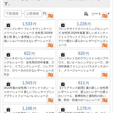
す。
-
円
1,533
1,226
円
円
ブランドレザー フレンチヴィンテージ
フレンチサイドスペースシングルシュー
メリージェーンシューズ 女性用 2026年
ズ 女性用 2026年春夏 新しいポインテッ
春と秋 新しい多用途シングルシューズ
ドトゥフラットイブニングブリーズフェ
浅いシルバーの小さなレザーシューズ
アリー暖かい柔らかいレザービーンズシ
ューズ
622
620
円
円
フレンチローヒールのメリージェーンシ
フレンチレトロのラウンドトゥポンプマ
ングルシューズ、女性用2025年春夏、ス
ウス、太いヒールシングルシューズ、20
カート、イブニングシューズ、パンプマ
26年新春ファッションバラエティスカー
ウス、ロリータの小さなレザーシューズ
ト、メリージェーンシューズ
付き
1,543
611
円
円
2026年春の女性用ハイテンドリボン・シ
【クリアランス処理】夏の新しい女性用
ャローシューズ 新しいフレンチイブニン
レザーシューズ、柔らかいレザーの柔ら
グプラットフォームバレエシューズ
かいソール、耐摩耗性と通気性の良い
靴、防水・防臭のホームシューズ
1,166
1,176
円
円