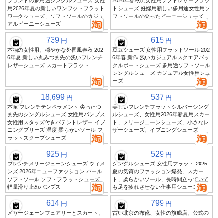
ブランドの多用途シングルシューズ 女性
2026年春秋の女性用ソフトレザーフラッ
用2026年夏の新しいワンフットフラット
トシューズ 妊婦用新しい多用途女性用ソ
ワークシューズ、ソフトソールのカジュ
フトソールの尖ったビーニーシューズ
アルビーニーシューズ
739
615
円
円
本物の女性用、穏やかな外国風春秋 202
豆豆シューズ 女性用フラットソール 202
6年夏 新しい丸みつま先の浅いフレンチ
6年春 新作 浅いカジュアルスクエアバッ
レザーシューズ スカートフラット
クルボートシューズ 多用途ソフトソール
シングルシューズ カジュアル女性用シュ
ーズ
18,699
537
円
円
本革 フレンチテンペラメント 尖ったつ
美しいフレンチフラットシルバーシング
ま先のシングルシューズ 女性用パンプス
ルシューズ、女性用2026年新夏用スカー
女性用スタッズ付きパテントレザー イブ
ト、メリージェーンシューズ、小さなレ
ニングブリーズ 温度 柔らかいソール フ
ザーシューズ、イブニングシューズ
ラットスクープシューズ
925
529
円
円
フレンチメリージェーンシューズ ウィメ
シングルシューズ 女性用フラット 2025
ンズ 2026年ニューファッション パール
夏の気質のファッション爆発、スカー
ソフトソール ソフトフラットシューズ
ト、柔らかいソール、長時間立っていて
軽量滑り止めパンプス
も足を疲れさせない仕事用シューズ
614
799
円
円
メリージェーンフェアリーとスカート、
古い北京の布靴、女性の旗艦店、公式の