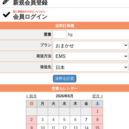
新規会員登録
既に登録済みの方はこちらから
会員ログイン
送料計算機
kg
重量
プラン
発送方法
発送先
営業カレンダー
< 前月
2026年8月
翌月 >
日
月
火
水
木
金
土
1
2
3
4
5
6
7
8
9
10
11
12
13
14
15