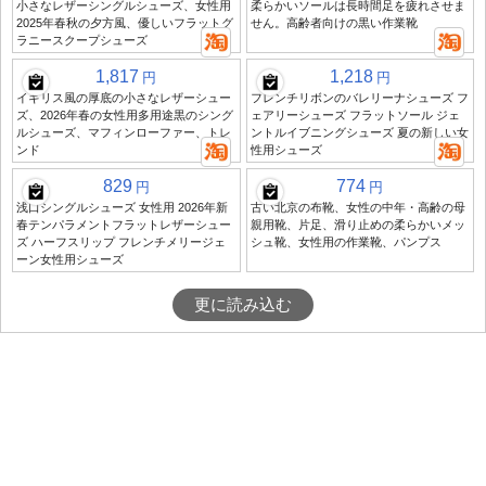
小さなレザーシングルシューズ、女性用
柔らかいソールは長時間足を疲れさせま
2025年春秋の夕方風、優しいフラットグ
せん。高齢者向けの黒い作業靴
ラニースクープシューズ
1,817
1,218
円
円
イギリス風の厚底の小さなレザーシュー
フレンチリボンのバレリーナシューズ フ
ズ、2026年春の女性用多用途黒のシング
ェアリーシューズ フラットソール ジェ
ルシューズ、マフィンローファー、トレ
ントルイブニングシューズ 夏の新しい女
ンド
性用シューズ
829
774
円
円
浅口シングルシューズ 女性用 2026年新
古い北京の布靴、女性の中年・高齢の母
春テンパラメントフラットレザーシュー
親用靴、片足、滑り止めの柔らかいメッ
ズ ハーフスリップ フレンチメリージェ
シュ靴、女性用の作業靴、パンプス
ーン女性用シューズ
更に読み込む