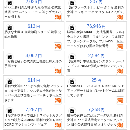
2,036
307
円
円
NIKKE 勝利の女神:新たなる希望 公式旗
【熊 ファースト】ホビー さくら 勝利の
艦店 マウスパッド アニス 神がヴァイパ
女神 ニッキ ニッケ ナユタ 1/4フィギュ
ーを罰する
ア
613
76,946
円
円
肥沃な土織り 金鏡印刷シリーズ 鏡章 公
勝利の女神 NIKKE、完成品番号、フルイ
式本物版
ラスト入り書籍、フルリンク、フル限定
フルターンテーブル、フルPASS、トレ
ーニングおよび配送郵便番号
3,062
2,584
円
円
「月鱗七極」公式の周辺機器は綿人形の
【在庫中】本物風龍インスタントラーメ
手形です
ンプレス NIKKE:勝利の女神シンデレラ
賞
614
25
円
円
勝利の女神NIKKEはPC側で無敵フラッシ
Goddess OF VICTORY: NIKKE MOBILE
ュキルを支援し、システム全体が国内サ
アップデートはタブレットゲームに対応
ーバーおよび国際サーバーをサポートで
しています
きます
7,287
7,258
円
円
【モデルウサギで遊ぶ】スポットカタツ
勝利の女神 公式設定データ収集 勝利の
ムリの殻完成 AMIAMI 勝利の女神 NIKKE
女神:NIKKE 公式設定データコレクショ
DORO アクションフィギュア
ン 日ケ公式資料集 輸入オリジナル版