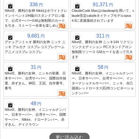
336
91,371
円
円
NIKKE、勝利の女神 Nikkiはホワイトクレ
ClaudeCode Maxはclaudeapiを用いて、c
インイベント144版のスタンドアロン版
laude安定caludeネイティブモデルopus
で、公式サーバーGMは無制限のカード
4.6に直接接続されています
を引き、ストーリー全体を楽しめます
9,681
311
円
円
グチュアンミャオ 勝利の女神 ニッケ ニ
NIKKE、勝利の女神 ニッキ144 リクリシ
ッキ アルカナ コスプレコスプレゲーム
リンクエディション PCスタンドアロン
アニメコスプレコスプレ
無制限リソース GMカードを送って引き
ます
31
58
円
円
NIKKE、勝利の女神、ニッキの初番、日
NIKKE、勝利の女神、イニシャルナンバ
本サーバー、台湾サーバー、国際自作抽
ー、日本サーバー、台湾サーバー、イン
選、赤ずきん、神罰、王冠、自作番号、
ターナショナルサーバー、ニッキ、自己
番号
描画レッドロータス罰2Bコンビネーショ
ンナンバー
48
円
NIKKE、勝利の女神、イニシャルナンバ
ー、日本サーバー、台湾サーバー、国際
サーバー、Nikke、ドローナンバー、赤
ずきん、デイクラウン
更に読み込む