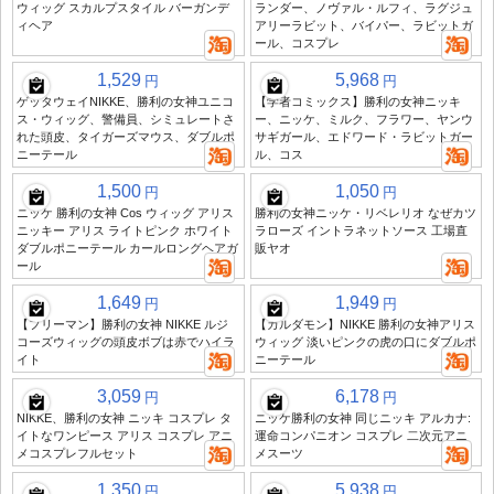
ウィッグ スカルプスタイル バーガンデ
ランダー、ノヴァル・ルフィ、ラグジュ
ィヘア
アリーラビット、バイパー、ラビットガ
ール、コスプレ
1,529
5,968
円
円
ゲッタウェイNIKKE、勝利の女神ユニコ
【学者コミックス】勝利の女神ニッキ
ス・ウィッグ、警備員、シミュレートさ
ー、ニッケ、ミルク、フラワー、ヤンウ
れた頭皮、タイガーズマウス、ダブルポ
サギガール、エドワード・ラビットガー
ニーテール
ル、コス
1,500
1,050
円
円
ニッケ 勝利の女神 Cos ウィッグ アリス
勝利の女神ニッケ・リベレリオ なぜカツ
ニッキー アリス ライトピンク ホワイト
ラローズ イントラネットソース 工場直
ダブルポニーテール カールロングヘアガ
販ヤオ
ール
1,649
1,949
円
円
【フリーマン】勝利の女神 NIKKE ルジ
【カルダモン】NIKKE 勝利の女神アリス
コーズウィッグの頭皮ボブは赤でハイラ
ウィッグ 淡いピンクの虎の口にダブルポ
イト
ニーテール
3,059
6,178
円
円
NIKKE、勝利の女神 ニッキ コスプレ タ
ニッケ勝利の女神 同じニッキ アルカナ:
イトなワンピース アリス コスプレ アニ
運命コンパニオン コスプレ 二次元アニ
メコスプレフルセット
メスーツ
1,350
5,938
円
円