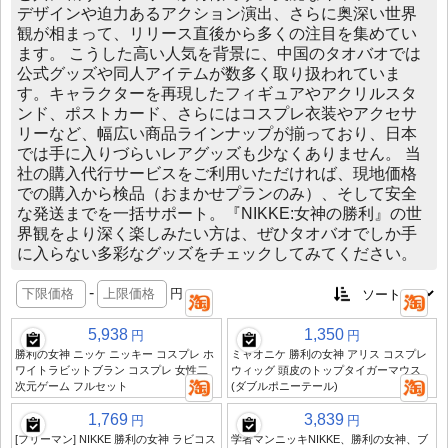
デザインや迫力あるアクション演出、さらに奥深い世界
観が相まって、リリース直後から多くの注目を集めてい
ます。 こうした高い人気を背景に、中国のタオバオでは
公式グッズや同人アイテムが数多く取り扱われていま
す。キャラクターを再現したフィギュアやアクリルスタ
ンド、ポストカード、さらにはコスプレ衣装やアクセサ
リーなど、幅広い商品ラインナップが揃っており、日本
では手に入りづらいレアグッズも少なくありません。 当
社の購入代行サービスをご利用いただければ、現地価格
での購入から検品（おまかせプランのみ）、そして安全
な発送までを一括サポート。『NIKKE:女神の勝利』の世
界観をより深く楽しみたい方は、ぜひタオバオでしか手
に入らない多彩なグッズをチェックしてみてください。
-
円
5,938
1,350
円
円
勝利の女神 ニッケ ニッキー コスプレ ホ
ミャオニケ 勝利の女神 アリス コスプレ
ワイトラビットブラン コスプレ 女性二
ウィッグ 頭皮のトップタイガーマウス
次元ゲーム フルセット
(ダブルポニーテール)
1,769
3,839
円
円
[フリーマン] NIKKE 勝利の女神 ラビコス
学者マンニッキNIKKE、勝利の女神、ブ