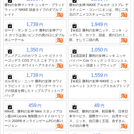
勝利の女神マンマチ ニッキー・ブラッド
勝利の女神 NIKKE アルカナ コスプレ デ
ウィッグ NIKKE 頭皮タイプのダブルブ
スティニー・コンパニオンは、同じ二次
レイド
元のアニメコスチュームです
1,739
1,949
円
円
ロード・サンダ ニッケ 勝利の女神アリ
【華彩】勝利の女神ニッケ、ニッキ・シ
ス カツラは淡いピンクの虎の口にダブル
ンデレラ、カツラ、頭皮、虎の口の上
ポニーテール
部、そして二頭の馬
1,350
1,050
円
円
アニメアニメのカツラ ニッケ ビクトリ
【漂流芸術】勝利の女神ニッキ ニッケ
ーゴッデス COS アリス ニキ アリス ラ
バイパー Cos ウィッグ シリコンシミュ
イトピンク ホワイトヘアスタイル 卸売
レーション 頭皮トップウィッグ
1,739
1,559
円
円
カルダモン・ニッケ 勝利の女神 ホワイ
【華彩】勝利の女神 NIKKE ニッキ・ウ
トラビット ニッキ・ブランナー ウィッ
ィルベット コスウィッグスカルプトップ
グの頭皮を模したトップスプリットヘア
バッグ
459
49
円
円
NIKKE、勝利の女神 Nikki スタンドアロ
NIKKE、勝利の女神、初回番号、日本日
ン版144 Licoris 無制限カードドローリソ
本サービス、国際サーバー、台湾サービ
ース 2026年オンラインゲームPCの新バ
ス、ニッキ、自己描く王冠、赤ずきん、
ージョン
その日の番号