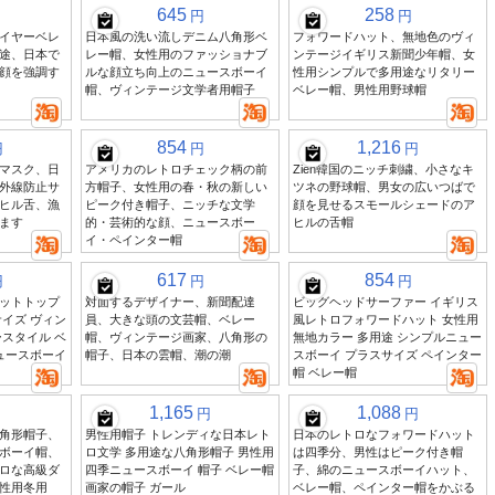
645
258
円
円
イヤーベレ
日本風の洗い流しデニム八角形ベ
フォワードハット、無地色のヴィ
途、日本で
レー帽、女性用のファッショナブ
ンテージイギリス新聞少年帽、女
顔を強調す
ルな顔立ち向上のニュースボーイ
性用シンプルで多用途なリタリー
帽、ヴィンテージ文学者用帽子
ベレー帽、男性用野球帽
854
1,216
円
円
円
マスク、日
アメリカのレトロチェック柄の前
Zien韓国のニッチ刺繍、小さなキ
外線防止サ
方帽子、女性用の春・秋の新しい
ツネの野球帽、男女の広いつばで
ヒル舌、漁
ピーク付き帽子、ニッチな文学
顔を見せるスモールシェードのア
ます
的・芸術的な顔、ニュースボー
ヒルの舌帽
イ・ペインター帽
617
854
円
円
円
ットトップ
対面するデザイナー、新聞配達
ビッグヘッドサーファー イギリス
イズ ヴィン
員、大きな頭の文芸帽、ベレー
風レトロフォワードハット 女性用
スタイル ベ
帽、ヴィンテージ画家、八角形の
無地カラー 多用途 シンプルニュー
ュースボーイ
帽子、日本の雲帽、潮の潮
スボーイ プラスサイズ ペインター
帽 ベレー帽
1,165
1,088
円
円
角形帽子、
男性用帽子 トレンディな日本レト
日本のレトロなフォワードハット
ボーイ帽、
ロ文学 多用途な八角形帽子 男性用
は四季分、男性はピーク付き帽
ロな高級ダ
四季ニュースボーイ 帽子 ベレー帽
子、綿のニュースボーイハット、
性用冬用
画家の帽子 ガール
ベレー帽、ペインター帽をかぶる