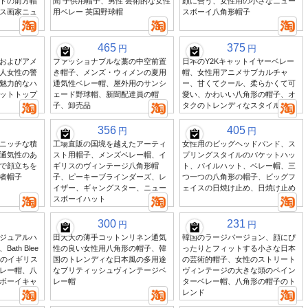
トの前方帽
聞 子供用帽子、男性 芸術的な女性
顔に合う、女性用の小さなニュー
ス画家ニュ
用ベレー 英国野球帽
スボーイ八角形帽子
465
375
円
円
およびアメ
ファッショナブルな藁の中空前置
日本のY2Kキャットイヤーベレー
人女性の警
き帽子、メンズ・ウィメンの夏用
帽、女性用アニメサブカルチャ
魅力的なハ
通気性ベレー帽、屋外用のサンシ
ー、甘くてクール、柔らかくて可
ットトップ
ェード野球帽、新聞配達員の帽
愛い、かわいい八角形の帽子、オ
子、卸売品
タクのトレンディなスタイル
356
405
円
円
ニッチな積
工場直販の国境を越えたアーティ
女性用のビッグヘッドバンド、ス
通気性のあ
スト用帽子、メンズベレー帽、イ
プリングスタイルのバケットハッ
で顔立ちを
ギリスのヴィンテージ八角形帽
ト、パイルハット、ベレー帽、三
者帽子
子、ピーキーブラインダーズ、レ
つ一つの八角形の帽子、ビッグフ
イザー、ギャングスター、ニュー
ェイスの日焼け止め、日焼け止め
スボーイハット
300
231
円
円
ジュアルハ
田天大の薄手コットンリネン通気
韓国のラージバージョン、顔にぴ
th Blee
性の良い女性用八角形の帽子、韓
ったりとフィットする小さな日本
ルのイギリス
国のトレンディな日本風の多用途
の芸術的帽子、女性のストリート
レー帽、八
なブリティッシュヴィンテージベ
ヴィンテージの大きな頭のペイン
ボーイキャ
レー帽
ターベレー帽、八角形の帽子のト
レンド