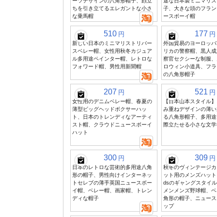
ーツデザインの八角形帽子、顔立
途な日本製ミニマリス
ちを引き立てるエレガントな小さ
子、大きな頭のフラン
な乗馬帽
ースボーイ帽
510
177
円
円
新しい日本のミニマリストリバー
外国貿易のヨーロッパ
スベレー帽、女性用秋冬カジュア
リカの警察帽、黒人成
ル多用途ペインター帽、レトロな
察官セクシーな制服、
フォワード帽、男性用新聞帽
ロウィン小道具、フラ
の八角形帽子
207
521
円
円
女性用のデニムベレー帽、春夏の
【日本山本スタイル】
薄型ビッグヘッドボクサーハッ
み重ねデザインの薄い
ト、日本のトレンディなアーティ
る八角形帽子、多用途
スト帽、クラウドニュースボーイ
際立たせる小さな文学
ハット
300
309
円
円
日本のレトロな芸術的多用途八角
秋冬のヴィンテージカ
形の帽子、男性向けインターネッ
ット用のメンズハット、Ba
トセレブの薄手英国ニュースボー
dsのギャングスタイ
イ帽、ベレー帽、画家帽、トレン
メンメンズ野球帽、ベ
ディな帽子
角形の帽子、ニュース
ップ