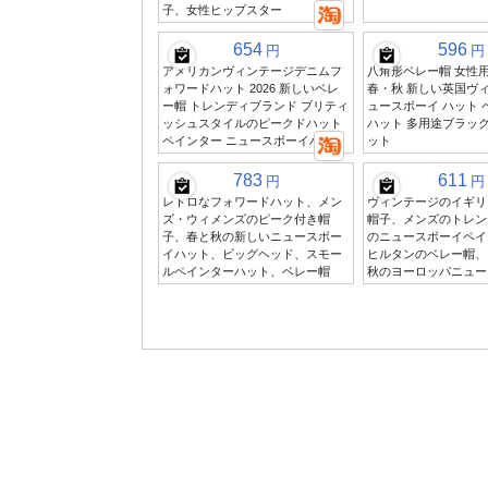
子、女性ヒップスター
654
596
円
円
アメリカンヴィンテージデニムフ
八角形ベレー帽 女性用 
ォワードハット 2026 新しいベレ
春・秋 新しい英国ヴィ
ー帽 トレンディブランド ブリティ
ュースボーイ ハット 
ッシュスタイルのピークドハット
ハット 多用途ブラッ
ペインター ニュースボーイハット
ット
783
611
円
円
レトロなフォワードハット、メン
ヴィンテージのイギリ
ズ・ウィメンズのピーク付き帽
帽子、メンズのトレン
子、春と秋の新しいニュースボー
のニュースボーイペイ
イハット、ビッグヘッド、スモー
ヒルタンのベレー帽、
ルペインターハット、ベレー帽
秋のヨーロッパニュー