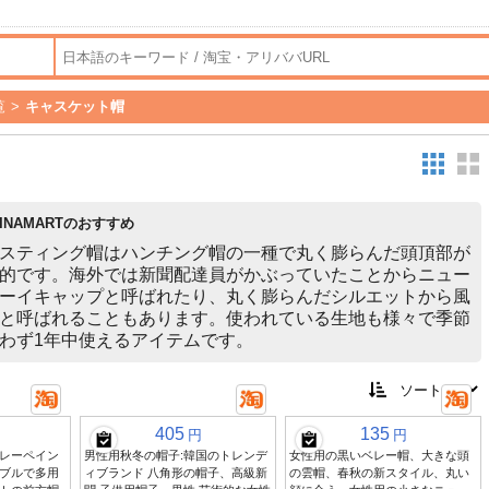
覧
>
キャスケット帽
HINAMARTのおすすめ
スティング帽はハンチング帽の一種で丸く膨らんだ頭頂部が
的です。海外では新聞配達員がかぶっていたことからニュー
ーイキャップと呼ばれたり、丸く膨らんだシルエットから風
と呼ばれることもあります。使われている生地も様々で季節
わず1年中使えるアイテムです。
405
135
円
円
レーペイン
男性用秋冬の帽子:韓国のトレンデ
女性用の黒いベレー帽、大きな頭
ブルで多用
ィブランド 八角形の帽子、高級新
の雲帽、春秋の新スタイル、丸い