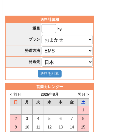
送料計算機
kg
重量
プラン
発送方法
発送先
営業カレンダー
< 前月
2026年8月
翌月 >
日
月
火
水
木
金
土
1
2
3
4
5
6
7
8
9
10
11
12
13
14
15