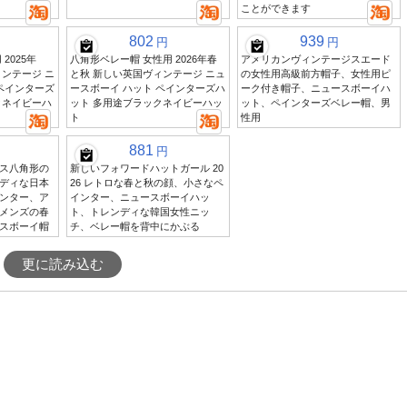
ことができます
802
939
円
円
2025年
八角形ベレー帽 女性用 2026年春
アメリカンヴィンテージスエード
ンテージ ニ
と秋 新しい英国ヴィンテージ ニュ
の女性用高級前方帽子、女性用ピ
ペインターズ
ースボーイ ハット ペインターズハ
ーク付き帽子、ニュースボーイハ
クネイビーハ
ット 多用途ブラックネイビーハッ
ット、ペインターズベレー帽、男
ト
性用
881
円
ス八角形の
新しいフォワードハットガール 20
ディな日本
26 レトロな春と秋の顔、小さなペ
ンター、ア
インター、ニュースボーイハッ
メンズの春
ト、トレンディな韓国女性ニッ
スボーイ帽
チ、ベレー帽を背中にかぶる
更に読み込む