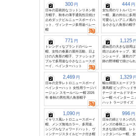
300
444
円
円
日本の芸術的なコットンリネン前
女性用のリトルバニー
方帽子、秋冬の薄手通気性日焼け
ー帽、夏の外出に多用
止めダックビルニュースボーイハ
可愛らしいアニメ風の
ット、ヴィンテージ多用途ベレー
る小さな八角形の帽子
帽
771
1,125
円
トレンディなブランドのベレー
趙璐思の大きな頭周は
帽、女性の春夏の屋外活動、日よ
焼け止めキャップ、紫
けの八角形の帽子、ファッショナ
ンシェード、速乾のア
ブルで多用途な小さなニュースボ
師の野球帽で掛けられ
ーイ、ペインターハット
2,469
1,329
円
日本の文学レトロニュースボーイ
輸出韓国スエードフラ
ペインターハット 女性用ラージバ
乗馬帽 ビッグヘッドサ
ージョン スモールベレー帽 2026
テージ オールドマネー
年 春秋の男性用八角形帽子
レー帽 ペインター ニ
ハット ラージサイズ
1,090
996
円
円
イギリス風レトロニュースボーイ
日本の綿とリネンの八
帽、メンズ無地カラー、多用途、
メンズの春秋ニュース
シンプルなフォワードハット、ヴ
大きな頭の周囲、レト
ィンテージスタイルピーク付き帽
ックタンベレー帽、女