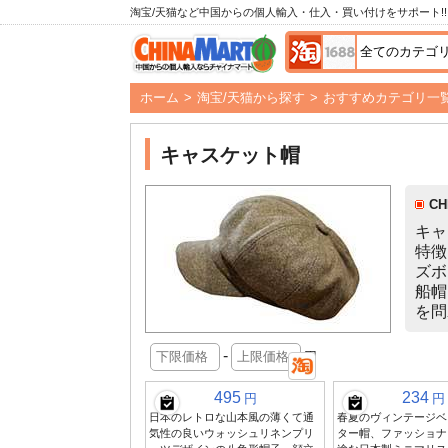
淘宝/天猫など中国からの個人輸入・仕入・買い付けをサポート!!
ホーム
>
淘宝/天猫から探す
>
おすすめカテゴリ一
キャスケット帽
C
キャ
特徴
ズボ
船帽
を問
-
円
495
234
円
円
日本のレトロな山本風の薄くて通
春夏のヴィンテージベ
気性の良いウォッシュリネンプリ
ター帽、ファッショナ