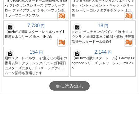
miHoYo/崩壊:スタードーム鉄道香水 Gala
[ミホヨ/崩壊:スター・レイルウェイ] リト
xy フレグランスシリーズ アプラサーフ
ル・ドント・ポイント・キャットシリー
ロー ファイアフライ シルバーブランチ
ズ レーザーコレクタブルチケット ミホ
ミラーフローサンプル
ヨ
7,730
18
円
円
【miHoYo/崩壊:スター・レイルウェイ】
ミホヨ ゼロチェンジバインド 原神 ミヨ
銀河香水シリーズ 香水 miHoYo
ウクラブ 崩壊3 素早く解消・解放 携帯電
話番号スタードーム鉄道4
154
2,144
円
円
崩壊スターレイルウェイ:宝くじの最初の
【miHoYo/崩壊:スターレール】Galaxy Fr
番号以降、クラッシュアイアンは日曜日
agranceシリーズ シャワージェル miHoY
にスターズに戻り、白いEロングナイト
o
ムーン招待も登場します
更に読み込む