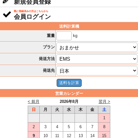
新規会員登録
既に登録済みの方はこちらから
会員ログイン
送料計算機
kg
重量
プラン
発送方法
発送先
営業カレンダー
< 前月
2026年8月
翌月 >
日
月
火
水
木
金
土
1
2
3
4
5
6
7
8
9
10
11
12
13
14
15