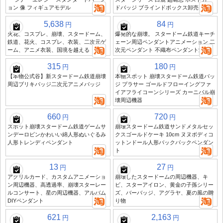
ョン 像 フィギュアモデル
ドバッジ ブラインドボックス卸売
5,638
84
円
円
火花、コスプレ、崩壊、スタードーム、
爆発的な崩壊。 スタードーム鉄道キーチ
鉄道、花火、コスプレ、衣装、二次元ゲ
ェーン周辺ペンダントアニメーション 二
ーム、アニメ衣装、国境を越える
次元ペンダント 不織布ペンダント卸売
315
180
円
円
【本物公式谷】新スタードーム鉄道崩壊
本物スポット 崩壊スタードーム鉄道バッ
周辺ブリキバッジ二次元アニメバッジ
ジ プラサー ゴールドフローイングファ
イアフライコーンシリーズ カーニバル崩
壊周辺機器
660
720
円
円
スポット崩壊スタードーム鉄道ゲームサ
崩壊スタードーム鉄道サンドメタルセッ
ンデーロビンかわいい綿人形ぬいぐるみ
クスゴールドケーキ 10cm ヌヌボディコ
人形トレンディペンダント
ットンドール人形バックパックペンダン
ト
13
27
円
円
アクリルカード、カスタムアニメーショ
崩壊したスタードームの周辺機器、キ
ン周辺機器、高透過率、崩壊スターレー
ビ、スターアイロン、黄金の子孫シリー
ルコンサート、星の周辺機器、アルバム
ズ、バーバッジ、アグラヤ、夏の風の贈
DIYペンダント
り物
621
2,163
円
円