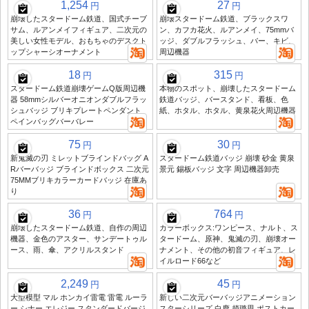
1,254
27
円
円
崩壊したスタードーム鉄道、国式チーブ
崩壊スタードーム鉄道、ブラックスワ
サム、ルアンメイフィギュア、二次元の
ン、カフカ花火、ルアンメイ、75mmバ
美しい女性モデル、おもちゃのデスクト
ッジ、ダブルフラッシュ、バー、キビ、
ップシャーシオーナメント
周辺機器
18
315
円
円
スタードーム鉄道崩壊ゲームQ版周辺機
本物のスポット、崩壊したスタードーム
器 58mmシルバーオニオンダブルフラッ
鉄道バッジ、バースタンド、看板、色
シュバッジ ブリキプレートペンダント
紙、ホタル、ホタル、黄泉花火周辺機器
ペインバッグバーバレー
75
30
円
円
新鬼滅の刃 ミレットブラインドバッグ A
スタードーム鉄道バッジ 崩壊 砂金 黄泉
Rバーバッジ ブラインドボックス 二次元
景元 錫板バッジ 文字 周辺機器卸売
75MMブリキカラーカードバッジ 在庫あ
り
36
764
円
円
崩壊したスタードーム鉄道、自作の周辺
カラーボックス:ワンピース、ナルト、ス
機器、金色のアスター、サンデートゥル
タードーム、原神、鬼滅の刃、崩壊オー
ース、雨、傘、アクリルスタンド
ナメント、その他の初音フィギュア、レ
イルロード66など
2,249
45
円
円
大型模型 マル ホンカイ雷電 雷電 ルーラ
新しい二次元バーバッジアニメーション
ー シナー エレジー スタンダードバージ
スターシリーズ 白鹿 趙璐思 ポストカー