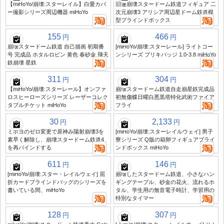
【miHoYo/崩壊:スターレイル】白愛カバ
旧蓮崩壊スタードーム鉄道フィギュア 二
ー撮影シリーズ周辺機器 miHoYo
次元崩壊3 アリシア周辺星ドーム鉄道模
型ブラインドボックス
155
466
円
円
崩壊スタードーム鉄道 自己描画 初期番
[miHoYo/崩壊:スターレール] ライトコー
号 完成品 ホタルロビン 黄色 春砂金 飛天
ンシリーズ ブリキバッジ 1.0-3.8 miHoYo
鉄崩壊 星鉄
311
304
円
円
【miHoYo/崩壊:スターレール】オンファ
崩壊スタードーム鉄道自走崩星鉄完成品
ロスヒーローズシリーズ レーザーコレク
初無傷蝶日曜白悪黒塔特化武術ファイア
タブルチケット miHoYo
フライ
30
2,133
円
円
ミホヨのゼロ変更で原神み陽射崩壊3を
[miHoYo/崩壊:スターレイルウェイ] 男子
素早く解除し、崩壊スタードーム鉄道4
寮シリーズ Q版の箱卵フィギュアブライ
を再バインドする
ンドボックス miHoYo
611
146
円
円
[miHoYo/崩壊:スター・レイルウェイ] 屈
崩壊したスタードーム鉄道、小さなハン
折カードブラインドバッグのシリーズを
ギングテーブル、砂金の花火、流れるホ
書いている間、miHoYo
タル、学生用の無音電子時計、学習用の
特別なタイマー
128
307
円
円