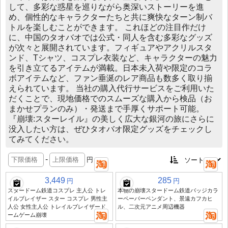
して、多彩な惑星を巡りながら奥深いストーリーを進
め、個性的なキャラクターたちと共に爽快なターン制バ
トルを楽しむことができます。 これほどの注目作だけ
に、中国のタオバオでは公式・同人を含む多彩なグッズ
が次々と展開されています。フィギュアやアクリルスタ
ンド、Tシャツ、コスプレ衣装など、キャラクターの魅力
を引き立てるアイテムが満載。日本未入荷や限定のコラ
ボアイテムなど、ファン垂涎のレア商品も数多く取り揃
えられています。 当社の購入代行サービスをご利用いた
だくことで、現地価格でのスムーズな購入から検品（お
まかせプランのみ）・発送まで手厚くサポート可能。
『崩壊:スターレイル』の美しく広大な銀河の旅にさらに
没入したい方は、ぜひタオバオ限定グッズをチェックし
てみてください。
-
円
3,449
285
円
円
スタードーム鉄道コスプレ 主人公 トレ
本物の崩壊スタードーム鉄道バッジカラ
イルブレイザー スター コスプレ 男性主
ーペーパーペンダント、景遠カフカヒ
人公 女性主人公 トレイルブレイザード
ル、二次元アニメ周辺機器
ームゲーム崩壊