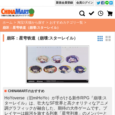
新規会員登録
会員ログイン
ホーム
>
淘宝/天猫から探す
>
おすすめカテゴリ一覧
>
崩坏：星穹铁道（崩壊:スターレイル）
崩坏：星穹铁道（崩壊:スターレイル）
CHINAMARTのおすすめ
HoYoverse（旧miHoYo）が手がける新作RPG『崩壊:ス
ターレイル』は、壮大なSF世界と高クオリティなアニメ
調グラフィックが融合した、期待の大作ゲームです。プ
レイヤーは銀河を旅する列車「星穹列車」のメンバーと