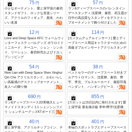
75
57
円
円
小さなオーナメント、愛と深宇宙の秦切
ラブ&ディープスペースのバレンタイン
スタンドギフト、ロックな音楽シリー
デースタンディ:沈星輝、秦哲、祁玉霞が
ズ、アクリルのフィギュア、親友、かわ
日中の高品質なスタンディをデスクトッ
いい友達
プオーナメントで飾り付けました
12
114
円
円
Love and Deep Space KFC ウォームウィ
[カスタムデュアルインサート] 愛とディ
ンターフェスティバルグッズ ポラロイド
ープスペース周辺キャラクターのための
ミニカード、チーユー、シェン・シンホ
高級ダブルインサートアクリルスタンデ
イ、リーシェン、秦切卸売およびドロッ
ィ
プシッピング
54
38
円
円
New Lian with Deep Space Shen Xinghui
ベストセラーのディープスペース付きプ
Qin Che アクリルスタンド、かわいらし
ルアウトロマンス、沈星輝、秦切、齊
い高級感のデスクトップオーナメント、
宇、李沈、プルスルーカード、腹筋写真
友人への贈り物
ペンダント、ハンギングピース、ギフト
690
855
円
円
ラブ&ディープスペース2D実物大ヒュー
[スポットは15日以内に発行されます] 愛
マノイドスタンディ 1:1 シェンシンフイ
と深宇宙 署名掲示板 李申/齊宇/沈星輝
リ シェンチユーグッズKTボード三倍
40
401
円
円
愛と深宇宙、アクリルチップコイン、チ
本物のスポットラブとディープスペース