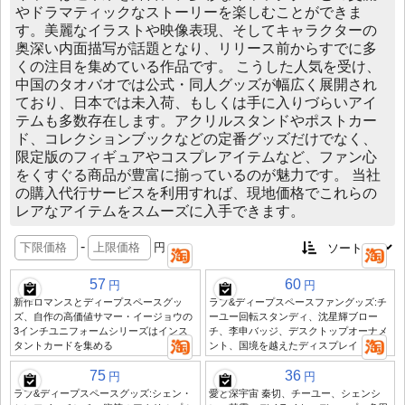
やドラマティックなストーリーを楽しむことができま
す。美麗なイラストや映像表現、そしてキャラクターの
奥深い内面描写が話題となり、リリース前からすでに多
くの注目を集めている作品です。 こうした人気を受け、
中国のタオバオでは公式・同人グッズが幅広く展開され
ており、日本では未入荷、もしくは手に入りづらいアイ
テムも多数存在します。アクリルスタンドやポストカー
ド、コレクションブックなどの定番グッズだけでなく、
限定版のフィギュアやコスプレアイテムなど、ファン心
をくすぐる商品が豊富に揃っているのが魅力です。 当社
の購入代行サービスを利用すれば、現地価格でこれらの
レアなアイテムをスムーズに入手できます。
-
円
57
60
円
円
新作ロマンスとディープスペースグッ
ラブ&ディープスペースファングッズ:チ
ズ、自作の高価値サマー・イージョウの
ーユー回転スタンディ、沈星輝ブロー
3インチユニフォームシリーズはインス
チ、李申バッジ、デスクトップオーナメ
タントカードを集める
ント、国境を越えたディスプレイ
75
36
円
円
ラブ&ディープスペースグッズ:シェン・
愛と深宇宙 秦切、チーユー、シェンシ