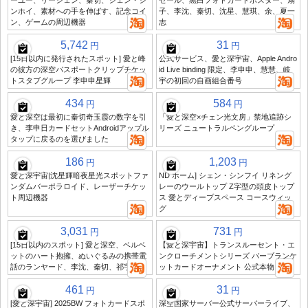
ーユー、リーシェン、秦切、シェン・シ
セール、黒白フォトカードポスター、扇
ンホイ、素材への手を伸ばす、記念コイ
子、李沈、秦切、沈星、慧琪、余、夏一
ン、ゲームの周辺機器
志
5,742
31
円
円
[15日以内に発行されたスポット] 愛と峰
公式サービス、愛と深宇宙、Apple Andro
の彼方の深空パスポートクリップチケッ
id Live binding 限定、李申申、慧慧、岐
トスタブグループ 李申申星輝
宇の初回の自画組合番号
434
584
円
円
愛と深空は最初に秦切奇玉霞の数字を引
「愛と深空×チェン光文房」禁地追跡シ
き、李申日カードセットAndroidアップル
リーズ ニュートラルペングループ
タップに戻るのを選びました
186
1,203
円
円
愛と深宇宙|沈星輝暗夜星光スポットファ
ND ホーム] シェン・シンフイ リネング
ンダムバーポラロイド、レーザーチケッ
レーのウールトップ Z字型の頭皮トップ
ト周辺機器
ス 愛とディープスペース コースウィッ
グ
3,031
731
円
円
[15日以内のスポット] 愛と深空、ベルベ
【愛と深宇宙】トランスルーセント・エ
ットのハート抱擁、ぬいぐるみの携帯電
ンクローチメントシリーズ バーブランケ
話のランヤード、李沈、秦切、祁宇
ットカードオーナメント 公式本物
461
31
円
円
[愛と深宇宙] 2025BW フォトカードスポ
深空国家サーバー公式サーバーライブ、