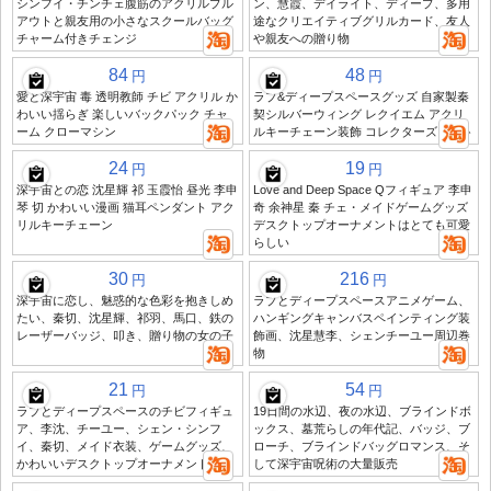
シンフイ・チンチェ腹筋のアクリルプル
ン、慧霞、デイライト、ディープ、多用
アウトと親友用の小さなスクールバッグ
途なクリエイティブグリルカード、友人
チャーム付きチェンジ
や親友への贈り物
84
48
円
円
愛と深宇宙 毒 透明教師 チビ アクリル か
ラブ&ディープスペースグッズ 自家製秦
わいい揺らぎ 楽しいバックパック チャ
契シルバーウィング レクイエム アクリ
ーム クローマシン
ルキーチェーン装飾 コレクターズギフト
24
19
円
円
深宇宙との恋 沈星輝 祁 玉霞怡 昼光 李申
Love and Deep Space Qフィギュア 李申
琴 切 かわいい漫画 猫耳ペンダント アク
奇 余神星 秦 チェ・メイドゲームグッズ
リルキーチェーン
デスクトップオーナメントはとても可愛
らしい
30
216
円
円
深宇宙に恋し、魅惑的な色彩を抱きしめ
ラブとディープスペースアニメゲーム、
たい、秦切、沈星輝、祁羽、馬口、鉄の
ハンギングキャンバスペインティング装
レーザーバッジ、叩き、贈り物の女の子
飾画、沈星慧李、シェンチーユー周辺巻
物
21
54
円
円
ラブとディープスペースのチビフィギュ
19日間の水辺、夜の水辺、ブラインドボ
ア、李沈、チーユー、シェン・シンフ
ックス、墓荒らしの年代記、バッジ、ブ
イ、秦切、メイド衣装、ゲームグッズ、
ローチ、ブラインドバッグロマンス、そ
かわいいデスクトップオーナメント
して深宇宙呪術の大量販売