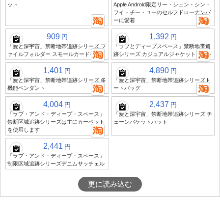
ット
Apple Android限定リー・シェン・シン・
フイ・チー・ユーのセルフドローナンバ
ーに愛着
909
1,392
円
円
「愛と深宇宙」禁断地帯追跡シリーズ フ
「ラブとディープスペース」禁断地帯追
ァイルフォルダー スモールカードセット
跡シリーズ カジュアルジャケットセット
1,401
4,890
円
円
「愛と深宇宙」禁断地帯追跡シリーズ 多
「愛と深宇宙」禁断地帯追跡シリーズト
機能ペンダント
ートバッグ
4,004
2,437
円
円
「ラブ・アンド・ディープ・スペース」
「愛と深宇宙」禁断地帯追跡シリーズ チ
禁断区域追跡シリーズは主にカーペット
ェーンバケットハット
を使用します
2,441
円
「ラブ・アンド・ディープ・スペース」
制限区域追跡シリーズデニムサッチェル
更に読み込む