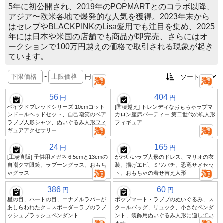
5年に初公開され、2019年のPOPMARTとのコラボ以降、
アジア〜欧米各地で爆発的な人気を獲得。2023年末から
はセレブやBLACKPINKのLisa愛用でも注目を集め、2025
年には日本や米国の店舗でも商品が即完売、さらにはオ
ークションで100万円越えの価格で取引される現象が起き
ています。
-
円
56
404
円
円
ベイクドブレッドシリーズ 10cmコット
[国境越え] トレンディなおもちゃラブマ
ンドールヘッドセット、自己嘲笑のベア
カロン座席パーティー 第二世代の蝋人形
ラブブ人形シャツ、ぬいぐるみ人形フィ
フィギュア
ギュアアクセサリー
24
165
円
円
[工場直販] 子供用メガネ 6.5cmと13cmの
かわいいラブ人形のドレス、マリオの衣
自嘲クマ眼鏡、ラブーングラス、おもち
装、揚げエビ、ミツバチ、恐竜サメセッ
ゃグラス
ト、おもちゃの着せ替え人形
386
60
円
円
星の目、ハートの目、エナメルラバーが
ポップマート・ラブブのぬいぐるみ、ス
あしらわれたクロスボーダーラブのラブ
クールバッグ、リュック、小さなペンダ
ッシュプラッシュペンダント
ント、装飾用ぬいぐるみ人形に適してい