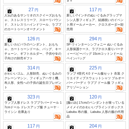
ます
27
117
円
円
人気のあるサンリオのスクイーズおもち
新しい7インチのぬいぐるみグラップマ
ゃ、ストレスリリーフ、スローリバウン
シン人形フィギュア、結婚祝いのイベン
ド、ストレスリハインドツール、ラブブ
ト用ドールメーカー、クロスボーダー卸
のカートゥーンオーナメント
売用
126
294
円
円
新しいカピバラのペンダント、おもち
SP ウィンターシンフォニー ぬいぐるみ
ゃ、カートゥーンドール、バッグ、キー
人形保護ケース、ラブクロス座りパーテ
チェーン、ギフトホルダー、子供や女の
ィーベビーバッグ 15cmコットンドール
子向けの卸売ギフト
ペインバッグ
314
225
円
円
かわいいゴム、人形卸売、ぬいぐるみの
ラブブ 4世代 4.0 ドール服セット 衣装 ク
クレーンマシン、フィギュアハサミ機、
リエイティブスウェットシャツ プルオー
布人形、女性への子供の誕生日プレゼン
バー パーディ ラブブ ドール服 フィギュ
ト
アリゾーション
323
120
円
円
ラブブ人形ドレス ラブブラバードール 1
[服のみ] 17cmのペンダントが座っている
7cmドール ドレスアップ服 チューヤ・
メイメイのかわいいブラインドボックス
ライシン 在庫あり
Labubu 布の服、Labubu 人形の服の代用
品
117
204
円
円