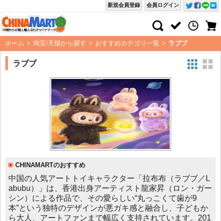
新規会員登録
会員ログイン
ホーム
>
淘宝/天猫から探す
>
おすすめカテゴリ一覧
>
ラブブ
ラブブ
CHINAMARTのおすすめ
中国の人気アートトイキャラクター「拉布布（ラブブ／L
abubu）」は、香港出身アーティスト龍家昇（ロン・ガー
シン）による作品で、その愛らしい“丸っこくて歯が9
本”という独特のデザインが悪ガキ感と融合し、子どもか
ら大人、アートファンまで幅広く支持されています。201