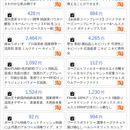
さわやかな飲み物です
換えることができます。
428
884
円
円
貴州貴茶ヨーロッパ標準 純抹茶パウダー
【新抹茶コーンフレーク】フードラボ チ
醸造 スモールパッケージ 3 4 56 生ココ
ーズコーンフレーク レジャー&ヘルスス
ナッツミルクラテ ロースタリー限定
ナック ポテトチップスラボ
2,464
4,265
円
円
抹茶ラボ いすゞプロ抹茶粉 国家標準 一
華宮 新顔 微結晶ニキビパッチ 可溶性ニ
流焙煎 茶道 ミルクティー ホイップ
キビパッチ 応急処置 ニキビ ニキビ透明
化
1,092
112
円
円
拓柱PLA絹+光沢絹3Dプリント消耗品。
ヨーグルトフィルター水分ホエイ分離ギ
質感と色彩の濃さ、強度のアップグレー
リシャ古ヨーグルトマシン大容量コール
ド、印刷が容易、美用ワイヤーRFIDイン
ドブリュードライチョークヨーグルトボ
テリジェントパラメータ認識。
ウルアーティファクト
1,524
1,230
円
円
清西五十鈴国内純粋抹茶粉、国家標準一
Firiville 100%アップルジュース 0脂肪ジ
流焼きデザート、直接茶道、天然粉末食
ュースドリンク ドリンクボックス ボト
品
ル入り200ml*12本のショ糖なし
92
994
円
円
ポータブル特殊ウェットティッシュ80袋
フードラボラトリー 濃厚チーズナチョス
には75度のアルコール消毒ワイプ、オフ
揚げ物なし ヘルシーオフィス カジュア