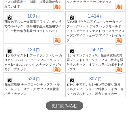
ィスの家庭衛生、消毒、抗菌細菌が含ま
ルスナック ラボチーズナチョス
れています
109
1,414
円
円
75度のアルコール消毒用ワイプ、使い捨
IVSO折りたたみアイスホッケーカップ
ての小パック、携帯用学生用滅菌用ワイ
フードグレード アイスパックモールド
プ、一枚の個別包装のコットンパッド
アイスアーティファクト ウイスキーフロ
ーズンアイスキューブ アイストレイカッ
プ
434
1,562
円
円
【フルテイスト】フードラボラトリー カ
【アイデンティティV】食品研究所の共
リカリ スパイシーコーンフレーク レジ
同ブランドIPコーンチップス、欲求を満
ャー&ヘルススナック スナック ジャガイ
たすスナック、オフィスラボのポテトチ
モチップスラボ
ップス
524
307
円
円
食品実験室 チーズコーンチップス ヘル
石杯、手で叩いたレモン茶の作り道具、
シーレジャースナック オフィス実験室
ミルクティーショップ特製シェイカーセ
ポテトチップス
ットのフルセット、屋台シェイカー
更に読み込む