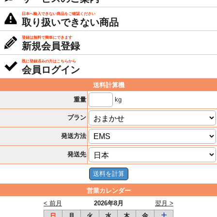
日本へ輸入できない商品をご確認ください
取り扱いできない商品
登録は無料で簡単にできます
新規会員登録
既に登録済みの方はこちらから
会員ログイン
送料計算機
kg
重量
プラン
発送方法
発送先
営業カレンダー
< 前月
2026年8月
翌月 >
日
月
火
水
木
金
土