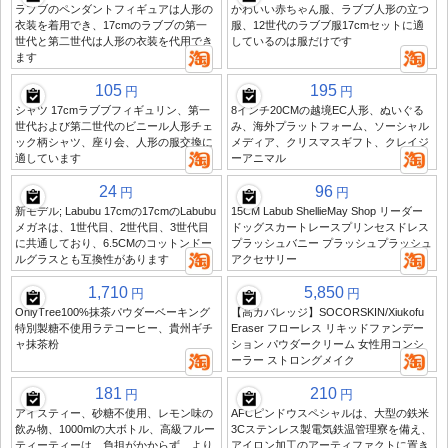
ラブブのペンダントフィギュアは人形の
かわいい赤ちゃん服、ラブブ人形の立つ
衣装を着用でき、17cmのラブブの第一
服、12世代のラブブ服17cmセットに適
世代と第二世代は人形の衣装を代用でき
しているのは服だけです
ます
105
195
円
円
シャツ 17cmラブブフィギュリン、第一
8インチ20CMの越境EC人形、ぬいぐる
世代および第二世代のビニール人形チェ
み、海外プラットフォーム、ソーシャル
ック柄シャツ、座り会、人形の服交換に
メディア、クリスマスギフト、クレイジ
適しています
ーアニマル
24
96
円
円
新モデル; Labubu 17cmの17cmのLabubu
15CM Labub ShellieMay Shop リーダー
メガネは、1世代目、2世代目、3世代目
ドッグスカートレースプリンセスドレス
に共通しており、6.5CMのコットンドー
プラッシュバニー プラッシュプラッシュ
ルグラスとも互換性があります
アクセサリー
1,710
5,850
円
円
OnlyTree100%抹茶パウダーベーキング
【高カバレッジ】SOCORSKIN/Xiukofu
特別製糖不使用ラテコーヒー、貴州ギチ
Eraser フローレス リキッドファンデー
ャ抹茶粉
ション パウダークリーム 女性用コンシ
ーラー ストロングメイク
181
210
円
円
アイスティー、砂糖不使用、レモン味の
AFCピンドウスペシャルは、大型の鉄米
飲み物、1000mlの大ボトル、高級フルー
3Cステンレス製電気鉄温管理寮を備え、
ティーティーは、負担がかからず、より
アイロン加工のアーティファクトに置き