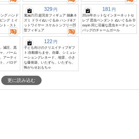
329
181
円
円
ング ハンド
鬼滅の刃:超完全フィギュア 抽象ネ
2026年ホットなインターネットセ
ピング ミイ
ズミ ドライぬいぐるみ ハンド&フ
レブ 昆虫ペンダント ぬいぐるみ D
ト - スト
ットワイヤー スケルトンフリー凹
ouyin 同じ荘厳な昆虫キーチェーン
型フィギュア
バッグのチャームガール
122
円
、減圧、黒
子ども向けのクリエイティブギフ
ャ、パーム
ト:自動膨らませ、自爆、シミュレ
、アーティ
ーショングレネード、地雷、小さ
ト、パロデ
な爆発袋、いたずら、いたずら、
怖がらせおもちゃ
更に読み込む