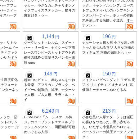
ールマス
ハロウィンパウダータトゥーステ
ハロウィンの飾り付け:スカルスタ
ハーフフェ
ッカー、小さなカボチャリボンメ
ック、キャンドルランプ、ゴース
パーティー
イクフェイスステッカー、猫耳の
トフェスティバルのパンプキンラ
イスハーフ
魔女顔タトゥー
ンタンパーティー、ホラーの雰囲
気を演出する装飾、小道具、オー
ナメント
1,144
196
円
円
ャ・リトル
シークレット・レルム「スイート
ナターシャ人形人形 小さな黒い赤
 パームドー
ハートリーダー」セクシーな下着
ちゃんをつねる喜び 大きな本物の
ーティファク
レースワンピースカットアウト透
フィギュア 本物の減圧おもちゃ
白いいたずら
視性の純粋な欲望サスペンダー誘
惑 qqny
149
150
円
円
ゴ 温度変化
超面白いピエロ、赤ちゃんをつね
マイクロバグペンダント モデル 周
ンチフォーカ
る音楽、アフリカンブラック、ベ
辺 クリエイティブ オナメント 高
インターネッ
イビーの創造的、減圧、ナターシ
価値キーチェーンぬいぐるみ
ャ人形、ゴム人形、ララ・ル・ト
イ
6,249
213
円
円
テッカー 防
GISMOW X「ムーンスケール気
小さな黒い人形ナターシャは減圧
リントのリン
ジ」のコーブランドエナメルプラ
の喜びをつねった、黒い赤ちゃ
テッカー 指
ッシュペンダント、両面頭部可動
ん、いたずら小道具のパロディ、
ぬいぐるみ人形
パームラバーの減圧アーティファ
クト