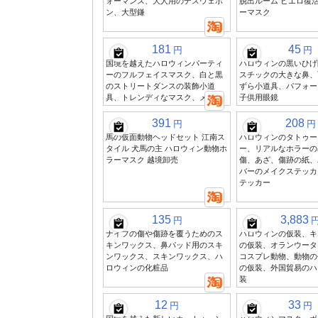
ォーマンス、大人用のデスウェポ
脱出ルーム ピエロ復活
ン、大型鎌
ーマスク
181
45
円
円
国境を越えたハロウィンパーティ
ハロウィンの黒いひげ
ーのフルフェイスマスク、白と黒
スチックの大きな鼻、
のストリートダンスの装飾小道
ずら小道具、パフォー
具、トレンディなマスク、メイク
子供用眼鏡
391
208
円
円
馬の仮面動物ヘッドセット 江南ス
ハロウィンのタトゥー
タイル 犬馬の主 ハロウィン動物ホ
ー、リアルなホラーの
ラーマスク 越境卸売
傷、あざ、傷跡の紙、
バーのメイクステッカ
テッカー
135
3,883
円
ナイフの傷や傷跡を覆うためのス
ハロウィンの仮装、キ
キンワックス、鼻パッド用のスキ
の仮装、オランウータ
ンワックス、スキンワックス、ハ
コスプレ動物、動物の
ロウィンの化粧品
の仮装、外国貿易のハ
装
12
33
円
円