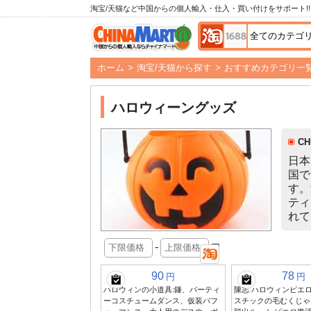
淘宝/天猫など中国からの個人輸入・仕入・買い付けをサポート!!
ホーム
>
淘宝/天猫から探す
>
おすすめカテゴリ一
ハロウィーングッズ
C
日本
国で
す。
ティ
れて
-
円
90
78
円
円
ハロウィンの小道具:鎌、パーティ
陳志 ハロウィンピエロ
ーコスチュームダンス、仮装パフ
スチックの毛むくじゃ