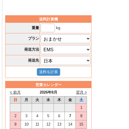
送料計算機
kg
重量
プラン
発送方法
発送先
営業カレンダー
< 前月
2026年8月
翌月 >
日
月
火
水
木
金
土
1
2
3
4
5
6
7
8
9
10
11
12
13
14
15