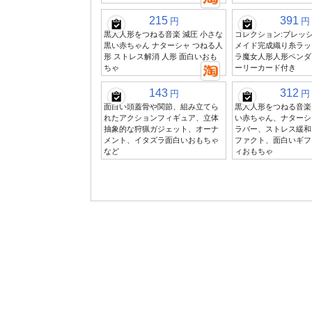
215
391
円
円
黒人人形をつねる音楽 減圧 小さな
コレクション:ブレッシ
黒い赤ちゃん ナターシャ つねる人
メイド完成織り糸ラッ
形 ストレス解消 人形 面白いおも
ラ魔女人形人形ペンダン
ちゃ
ーリーカード付き
143
312
円
円
面白い頭蓋骨や関節、組み立てら
黒人人形をつねる音楽
れたアクションフィギュア、立体
い赤ちゃん、ナターシ
抽象的な狩猟ガジェット、オーナ
ラバー、ストレス緩和
メント、イタズラ面白いおもちゃ
ファクト、面白いギフ
など
ィおもちゃ