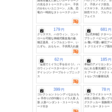
国境を越えた新しいカートゥーン
ハロウィンマスク、ボ
の光るタトゥーステッカー、子供
ク、子供メイク担当、
のかわいいユニコーン、人魚、恐
イスキツネ、大人向け
竜の一時的なタトゥーステッカー
卸売マスク、フルフェ
フェイス
179
681
円
円
クリスマス、ハロウィン、コント
【公式本物】ナターシ
ロール可能な伸縮式吸血鬼の歯、
ブラック ベビーピンチ
矯正器具、インフルエンサー、い
ル 醜い可愛い解圧ア
たずら、おもちゃ、子供用入れ歯
ト クリエイティブ面
62
185
円
円
「退屈でミイラに手を出そう!」 ハ
本物のアメリカンタン
ロウィンイースターホーンテッド
ねじれる蓄光減圧 ピ
デイ レジン テーブルトップニック
ス アーティファクト 
ス
トセレブの爆発玩具
399
78
円
円
コレクション:トレンディなおもち
バタフライタトゥース
ゃ 手作りのDIY織りミイラ人形 人
水性と長持ち 黒いプ
形 人形ペンダント - ストーリーカ
グステッカー 装飾用ス
ード付き
ステッカー タトゥー