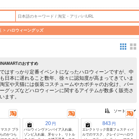
覧
>
ハロウィーングッズ
HINAMARTのおすすめ
ではすっかり定番イベントになったハロウィーンですが、中
も日本に遅れること数年、徐々に認知度が高まってきていま
淘宝や天猫には仮装コスチュームやカボチャのお化け、パー
ーグッズなどハロウィーンに関するアイテムが数多く販売さ
います。
20
843
円
円
マスク プラ
ハロウィンヴァンパイア入れ歯、
エレクトリック音楽フェスティバ
らのかつら
ゾンビ入れ歯、牙セット、リトル
ルでのマスク、クレイジーハロウ