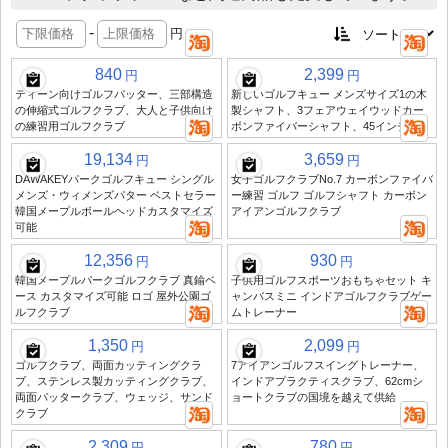
-
円
840
2,399
円
円
ティーン向けゴルフパッター、三部構造
新しいゴルフキュー メンズサイズ1の木
の伸縮式ゴルフクラブ、大人と子供向け
製シャフト、3フェアウェイウッドカー
の練習用ゴルフクラブ
ボンファイバーシャフト、45インチ6X
19,134
3,659
円
円
DAWAKEYパークゴルフキュー シングル
女子ゴルフクラブNo.7 カーボンファイバ
メンズ・ウィメンズパター ベストセラー
ー練習 ゴルフ ゴルフシャフト カーボン
韓国メープルボールヘッドカスタマイズ
アイアンゴルフクラブ
可能
12,356
930
円
円
韓国メープルパークゴルフクラブ 真鍮ベ
子供用ゴルフスポーツおもちゃセット キ
ース カスタマイズ可能 ロゴ 屋外公園ゴ
ャンバスミニ インドアゴルフクラブゲー
ルフクラブ
ムトレーナー
1,350
2,099
円
円
ゴルフクラブ、両面カッティングクラ
7アイアンゴルフスイングトレーナー、
ブ、ステンレス製カッティングクラブ、
インドアプラクティスクラブ、62cmシ
両面パッタークラブ、ウェッジ、サンド
ョートクラブの国境を越えて供給
クラブ
2,309
780
円
円