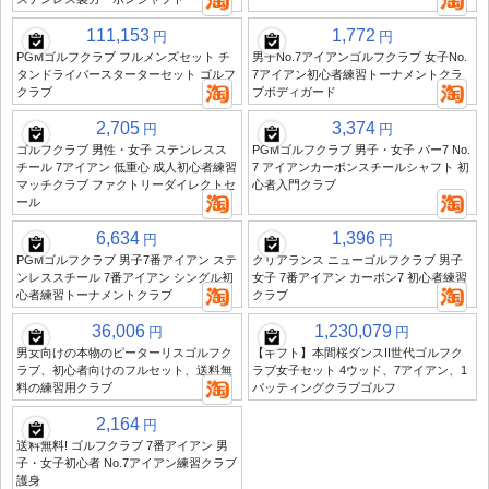
111,153
1,772
円
円
PGMゴルフクラブ フルメンズセット チ
男子No.7アイアンゴルフクラブ 女子No.
タンドライバースターターセット ゴルフ
7アイアン初心者練習トーナメントクラ
クラブ
ブボディガード
2,705
3,374
円
円
ゴルフクラブ 男性・女子 ステンレスス
PGMゴルフクラブ 男子・女子 パー7 No.
チール 7アイアン 低重心 成人初心者練習
7 アイアンカーボンスチールシャフト 初
マッチクラブ ファクトリーダイレクトセ
心者入門クラブ
ール
6,634
1,396
円
円
PGMゴルフクラブ 男子7番アイアン ステ
クリアランス ニューゴルフクラブ 男子
ンレススチール 7番アイアン シングル初
女子 7番アイアン カーボン7 初心者練習
心者練習トーナメントクラブ
クラブ
36,006
1,230,079
円
円
男女向けの本物のピーターリスゴルフク
【ギフト】本間桜ダンスII世代ゴルフク
ラブ、初心者向けのフルセット、送料無
ラブ女子セット 4ウッド、7アイアン、1
料の練習用クラブ
パッティングクラブゴルフ
2,164
円
送料無料! ゴルフクラブ 7番アイアン 男
子・女子初心者 No.7アイアン練習クラブ
護身