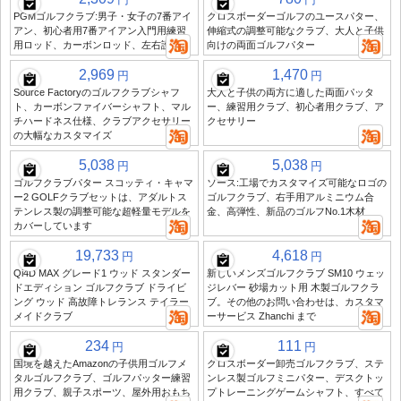
PGMゴルフクラブ:男子・女子の7番アイ
クロスボーダーゴルフのユースパター、
アン、初心者用7番アイアン入門用練習
伸縮式の調整可能なクラブ、大人と子供
用ロッド、カーボンロッド、左右護身用
向けの両面ゴルフパター
2,969
1,470
円
円
Source Factoryのゴルフクラブシャフ
大人と子供の両方に適した両面パッタ
ト、カーボンファイバーシャフト、マル
ー、練習用クラブ、初心者用クラブ、ア
チハードネス仕様、クラブアクセサリー
クセサリー
の大幅なカスタマイズ
5,038
5,038
円
円
ゴルフクラブパター スコッティ・キャマ
ソース:工場でカスタマイズ可能なロゴの
ー2 GOLFクラブセットは、アダルトス
ゴルフクラブ、右手用アルミニウム合
テンレス製の調整可能な超軽量モデルを
金、高弾性、新品のゴルフNo.1木材
カバーしています
19,733
4,618
円
円
Qi4D MAX グレード1 ウッド スタンダー
新しいメンズゴルフクラブ SM10 ウェッ
ドエディション ゴルフクラブ ドライビ
ジレバー 砂場カット用 木製ゴルフクラ
ング ウッド 高故障トレランス テイラー
ブ。その他のお問い合わせは、カスタマ
メイドクラブ
ーサービス Zhanchi まで
234
111
円
円
国境を越えたAmazonの子供用ゴルフメ
クロスボーダー卸売ゴルフクラブ、ステ
タルゴルフクラブ、ゴルフパッター練習
ンレス製ゴルフミニパター、デスクトッ
用クラブ、親子スポーツ、屋外用おもち
プトレーニングゲームシャフト、すべて