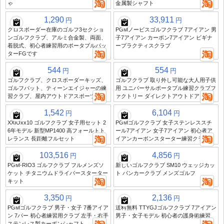
ゃ
金属製シャフト
1,290
33,911
円
円
クロスボーダー在庫のゴルフ3セクショ
PGMノービスゴルフクラブ 7アイアン 男
ンゴルフクラブ、アルミ合金製、両面、
子7アイアン カーボン7アイアン ビギナ
着脱式、初心者練習用のポータブルパッ
ープラクティスクラブ
ターFGです
544
554
円
円
ゴルフクラブ、クロスボーダーキッズ、
ゴルフクラブ 取り外し可能な大人用子供
ゴルフパット、ティーンエイジャーの練
用 ユニバーサルポータブル練習クラブフ
習クラブ、屋内アウトドアスポーツ用品
ァクトリー ダイレクトアウトドアトイ
1,542
6,104
円
円
XXIOxx10 ゴルフクラブ 女子用セット 2
PGMゴルフクラブ 女子ステンレススチ
6年モデル 新型MP1400 高フォールトト
ール7アイアン 女子7アイアン 初心者ア
レランス 長距離フルセット
イアンカーボンスターター練習クラブ
103,516
4,856
円
円
PGM-RIO3 ゴルフクラブ フルメンズソ
新しいゴルフクラブ SM10 ウェッジカッ
ケット チタニウムドライバースターター
ト バンカークラブ メンズゴルフ
キット
3,350
2,136
円
円
PGMゴルフクラブ 男子・女子 7番アイア
送料無料 TTYGJゴルフクラブ 7アイアン
ン 7パー 初心者練習用クラブ 左手・右手
男子・女子モデル 初心者の護身術練習
ステンレス製カーボンシャフト