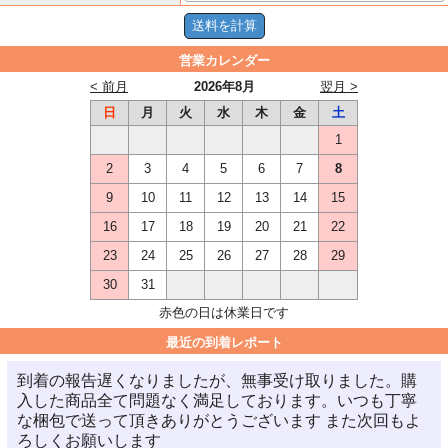
営業カレンダー
< 前月
2026年8月
翌月 >
日
月
火
水
木
金
土
1
2
3
4
5
6
7
8
9
10
11
12
13
14
15
16
17
18
19
20
21
22
23
24
25
26
27
28
29
30
31
赤色の日は休業日です
最近の到着レポート
到着の報告遅くなりましたが、無事受け取りました。購
入した商品全て問題なく満足しております。いつも丁寧
な梱包で送って頂きありがとうございます また次回もよ
ろしくお願いします