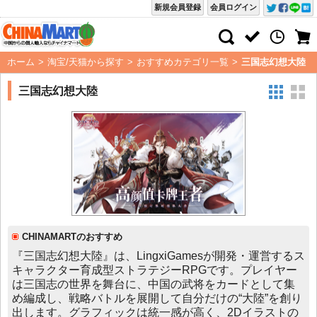
新規会員登録
会員ログイン
ホーム
>
淘宝/天猫から探す
>
おすすめカテゴリ一覧
>
三国志幻想大陸
三国志幻想大陸
CHINAMARTのおすすめ
『三国志幻想大陸』は、LingxiGamesが開発・運営するス
キャラクター育成型ストラテジーRPGです。プレイヤー
は三国志の世界を舞台に、中国の武将をカードとして集
め編成し、戦略バトルを展開して自分だけの“大陸”を創り
出します。グラフィックは統一感が高く、2Dイラストの