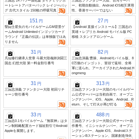
三国志 14 パワー強化版 ダイナミックポ
三国志ファンタジー大陸、台湾サーバ
ートレートアバターパック レイジーバッ
ー、初期自動抽出、Android iOS相互運用
グ 古代スタイル 150枚の呼吸写真
性、香港サーバーではない
151
27
円
円
聖闘士星矢のモバイルゲームGM背景ゲ
【Android 直接インストール】三国志の
ームAndroid Unlimitedインゴッツカード
英雄 + レプリカ Android モバイル版 PC
ラウンド『正義の伝説』は単独版ではあ
移植 スタンドアロンゲーム
りません
31
82
円
円
凡仙修行継承人世章 斗羅大陸魂師決闘三
三国志演義:曹操、Androidモバイル版、8
国志 幻想大陸 第一料金割引番号
0万個のインゴット、冒頭で返却、全将
軍に送られ、アーカイブされたAndroid H
ongmeng
31
313
円
円
三国志演義 ファンタジー大陸 初回リチ
三国志ファンタジー大陸のモバイル/ゲー
ャージ割引番号
ム公式サーバーは当初自画で、オープニ
ングナンバー、iOS、Apple、Android、R
eturn、そして灯火が再び灯る
33
488
円
円
三国志0.1モバイルゲーム『無双神』はタ
三国志ファンタジー大陸公式サーバー自
ーン制戦略配置カード福祉割引でAndroid
作番号、イニシャルナンバー、オープニ
Appleを展開します。
ングナンバー、Apple iOS、Androidステ
ーションBステーション、国家創造強化