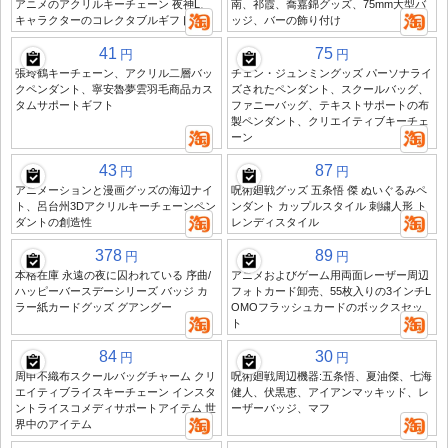
アニメのアクリルキーチェーン 夜神L、
南、祁霞、喬嘉錦グッズ、75mm大型バ
キャラクターのコレクタブルギフト
ッジ、バーの飾り付け
41
75
円
円
張玲鶴キーチェーン、アクリル二層バッ
チェン・ジュンミングッズ パーソナライ
クペンダント、寧安魯夢雲羽毛商品カス
ズされたペンダント、スクールバッグ、
タムサポートギフト
ファニーバッグ、テキストサポートの布
製ペンダント、クリエイティブキーチェ
ーン
43
87
円
円
アニメーションと漫画グッズの海辺ナイ
呪術廻戦グッズ 五条悟 傑 ぬいぐるみペ
ト、呂台州3Dアクリルキーチェーンペン
ンダント カップルスタイル 刺繍人形 ト
ダントの創造性
レンディスタイル
378
89
円
円
本格在庫 永遠の夜に囚われている 序曲/
アニメおよびゲーム用両面レーザー周辺
ハッピーバースデーシリーズ バッジ カ
フォトカード卸売、55枚入りの3インチL
ラー紙カードグッズ グアングー
OMOフラッシュカードのボックスセッ
ト
84
30
円
円
周申不織布スクールバッグチャーム クリ
呪術廻戦周辺機器:五条悟、夏油傑、七海
エイティブライスキーチェーン インスタ
健人、伏黒恵、アイアンマッキッド、レ
ントライスコメディサポートアイテム 世
ーザーバッジ、マフ
界中のアイテム