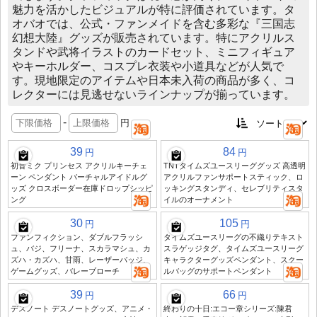
魅力を活かしたビジュアルが特に評価されています。タ
オバオでは、公式・ファンメイドを含む多彩な『三国志
幻想大陸』グッズが販売されています。特にアクリルス
タンドや武将イラストのカードセット、ミニフィギュア
やキーホルダー、コスプレ衣装や小道具などが人気で
す。現地限定のアイテムや日本未入荷の商品が多く、コ
レクターには見逃せないラインナップが揃っています。
-
円
39
84
円
円
初音ミク プリンセス アクリルキーチェ
TNTタイムズユースリーググッズ 高透明
ーン ペンダント バーチャルアイドルグ
アクリルファンサポートスティック、ロ
ッズ クロスボーダー在庫ドロップシッピ
ッキングスタンディ、セレブリティスタ
ング
イルのオーナメント
30
105
円
円
ファンフィクション、ダブルフラッシ
タイムズユースリーグの不織りテキスト
ュ、バジ、フリーナ、スカラマシュ、カ
スラゲッジタグ、タイムズユースリーグ
ズハ・カズハ、甘雨、レーザーバッジ、
キャラクターグッズペンダント、スクー
ゲームグッズ、バレーブローチ
ルバッグのサポートペンダント
39
66
円
円
デスノート デスノートグッズ、アニメ・
終わりの十日:エコー章シリーズ:陳君