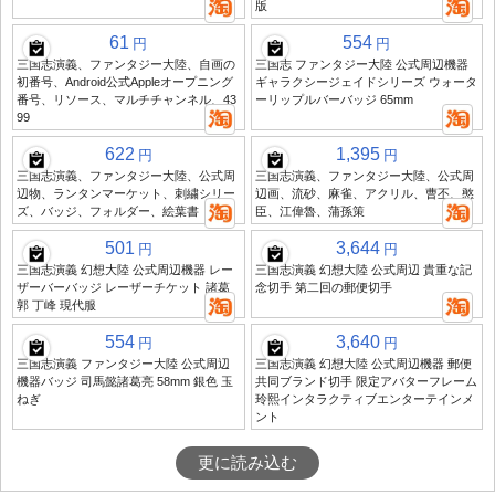
版
61
554
円
円
三国志演義、ファンタジー大陸、自画の
三国志 ファンタジー大陸 公式周辺機器
初番号、Android公式Appleオープニング
ギャラクシージェイドシリーズ ウォータ
番号、リソース、マルチチャンネル、43
ーリップルバーバッジ 65mm
99
622
1,395
円
円
三国志演義、ファンタジー大陸、公式周
三国志演義、ファンタジー大陸、公式周
辺物、ランタンマーケット、刺繍シリー
辺画、流砂、麻雀、アクリル、曹丕、憨
ズ、バッジ、フォルダー、絵葉書
臣、江偉魯、蒲孫策
501
3,644
円
円
三国志演義 幻想大陸 公式周辺機器 レー
三国志演義 幻想大陸 公式周辺 貴重な記
ザーバーバッジ レーザーチケット 諸葛
念切手 第二回の郵便切手
郭 丁峰 現代服
554
3,640
円
円
三国志演義 ファンタジー大陸 公式周辺
三国志演義 幻想大陸 公式周辺機器 郵便
機器バッジ 司馬懿諸葛亮 58mm 銀色 玉
共同ブランド切手 限定アバターフレーム
ねぎ
玲熙インタラクティブエンターテインメ
ント
更に読み込む