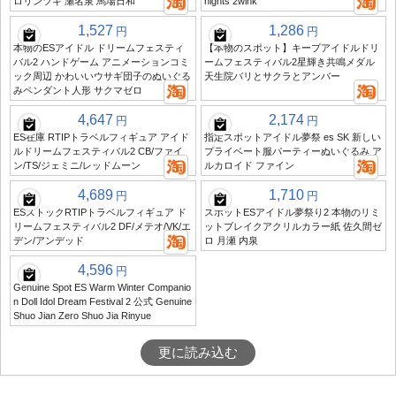
ロリンツキ 瀬名泉 馬場日和
nights 2wink
1,527
1,286
円
円
本物のESアイドル ドリームフェスティ
【本物のスポット】キープアイドルドリ
バル2 ハンドゲーム アニメーションコミ
ームフェスティバル2星輝き共鳴メダル
ック周辺 かわいいウサギ団子のぬいぐる
天生院バリとサクラとアンバー
みペンダント人形 サクマゼロ
4,647
2,174
円
円
ES在庫 RTIPトラベルフィギュア アイド
指定スポットアイドル夢祭 es SK 新しい
ルドリームフェスティバル2 CB/ファイ
プライベート服パーティーぬいぐるみ ア
ン/TS/ジェミニ/レッドムーン
ルカロイド ファイン
4,689
1,710
円
円
ESストックRTIPトラベルフィギュア ド
スポットESアイドル夢祭り2 本物のリミ
リームフェスティバル2 DF/メテオ/VK/エ
ットブレイクアクリルカラー紙 佐久間ゼ
デン/アンデッド
ロ 月瀬 内泉
4,596
円
Genuine Spot ES Warm Winter Companio
n Doll Idol Dream Festival 2 公式 Genuine
Shuo Jian Zero Shuo Jia Rinyue
更に読み込む