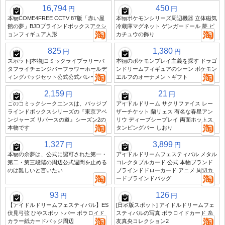
16,794
450
円
円
本物COME4FREE CCTV 87版「赤い屋
本物ポケモンシリーズ周辺機器 立体磁気
館の夢」BJDブラインドボックスアクシ
冷蔵庫マグネット ゲンガードール 夢 ピ
ョンフィギュア人形
カチュウの飾り
825
1,380
円
円
スポット[本物]コミックライブラリーバ
本物のポケモンプレイ主義を探す ドラゴ
タフライチェンジバーフラワーホールデ
ンドリームフィギュアのシーン ポケモン
ィングバッジセット公式公式バレー
エルフのオーナメントギフト
2,159
21
円
円
このコミックシークエンスは、バッジブ
アイドルドリーム サクリファイス レー
ラインドボックスシリーズの『東京アベ
ザーチケット 蘭リェス 有名な春星アン
ンジャーズ リバースの道』シーズン2の
リウ ディープシープレイ 両面ホットス
本物です
タンピングバー しおり
1,327
3,899
円
円
本物の余夢は、公式に認可された第一・
アイドルドリームフェスティバル メタル
第二・第三段階の周辺公式週間を止める
コレクタブルカード 公式 本物ブランド
のは難しいと言いたい
ブラインドドローカード アニメ 周辺カ
ードブラインドバッグ
93
126
円
円
【アイドルドリームフェスティバル】ES
[日本版スポット] アイドルドリームフェ
伏見弓弦 ひやスポットバー ポラロイド
スティバルの写真 ポラロイドカード 糸
カラー紙カードバッジ周辺
友真央コレクション2