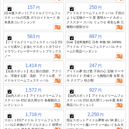
157
250
円
円
[日本版スポット] アイドルドリームフェ
アイドルドリームフェスティバル 子供の
スティバルの写真 ポラロイドカード 糸
ような宝物テーマ 星 透明カード A ボッ
本真央コレクション3
クススター スバル リュウセ 有名な春 七
種類の慈獣ゼロ
563
897
円
円
【アイドルドリームフェスティバル】ES
Gule【送料無料】日本 本物 SK JAPAN
レイセ真やごま油ヒヤスポットポラロイ
アイドル ドリームフェスティバル チャ
ドラウンドレーザーチケットブラックス
ーム3 周辺ペンダント
ノー
1,414
247
円
円
【光谷スポット】光と影の流砂、アクリ
アイドル夢 生け贄 子供の心 宝物 テーマ
ル、浮遊する影、流砂、アクリル星、ア
ポラロイド 天城リン 七種類の青 氷鷲 北
イドルドリームフェスティバル
斗 ナクアン 幼少期
1,572
927
円
円
【国内スポット】アイドルドリームフェ
【国内スポット】アイドルドリームフェ
スティバル ES2 佐久間ゼロ 各種製品コ
スティバル ES2 佐久間リンzuキ栗 多彩
レクション 1
商品コレクション1
1,716
2,250
円
円
スポットESアイドル ドリームフェステ
指定スポットアイドル夢祭 es SK 新しい
ィバル2 本物のアクリルスタンド 咲間ゼ
プライベート服パーティーぬいぐるみ K