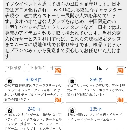
イブやイベントを通じて彼らの成長を見守ります。日本
ではアニメ化もされ、Live2Dによる繊細なキャラクター
表現や、魅力的なストーリー展開が人気を集めていま
す。タオバオでは公式グッズをはじめ、中国限定のハー
ト型缶バッジや記念アクリルスタンドなど、日本では未
発売のアイテムも数多く取り扱われています。当社の購
入代行サービスを利用すれば、これらの現地限定グッズ
をスムーズに現地価格でお取り寄せでき、検品（おまか
せプランのみ）から発送まで安心してお任せいただけま
す。
-
円
6,928
355
円
円
公式 本物 特殊形状 ステージフリー シリ
私はスリラーゲームの神様で、MVPは18
ーズ ブラインドボックスフィギュア か
元のバッジブラインドボックスと比べて
わいい人形 テーブルトップオーナメント
驚くほど封印されています
女の子向けギフト
240
135
円
円
本物のスクリプトゲーム、物理的なギフ
本物の植物 vs. ゾンビ 周辺トイカード
トブック、ボックスセット、チームビル
トイカード ゲームカード全セット
ディング、推論ゲーム、パーティーボー
ドゲーム、スクリプト、ミステリーキリ