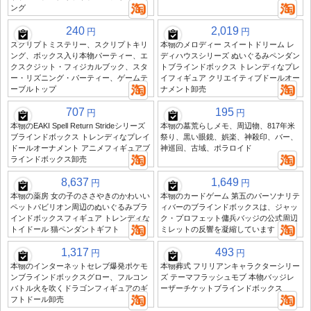
ング
240
2,019
円
円
スクリプトミステリー、スクリプトキリ
本物のメロディー スイートドリーム レ
ング、ボックス入り本物パーティー、エ
ディハウスシリーズ ぬいぐるみペンダン
クスクジット・フィジカルブック、スタ
トブラインドボックス トレンディなプレ
ー・リズニング・パーティー、ゲームテ
イフィギュア クリエイティブドールオー
ーブルトップ
ナメント卸売
707
195
円
円
本物のEAKI Spell Return Strideシリーズ
本物の墓荒らしメモ、周辺物、817年米
ブラインドボックス トレンディなプレイ
祭り、黒い眼鏡、娯楽、神殺印、バー、
ドールオーナメント アニメフィギュアブ
神巡回、古域、ポラロイド
ラインドボックス卸売
8,637
1,649
円
円
本物の薬房 女の子のささやきのかわいい
本物のカードゲーム 第五のパーソナリテ
ペットパビリオン周辺のぬいぐるみブラ
ィバーのブラインドボックスは、ジャッ
インドボックスフィギュア トレンディな
ク・プロフェット傭兵バッジの公式周辺
トイドール 猫ペンダントギフト
ミレットの反響を凝縮しています
1,317
493
円
円
本物のインターネットセレブ爆発ポケモ
本物葬式 フリリアンキャラクターシリー
ンブラインドボックスグロー、フルコン
ズ テーマフラッシュモブ 本物バッジレ
バトル火を吹くドラゴンフィギュアのギ
ーザーチケットブラインドボックス
フトドール卸売