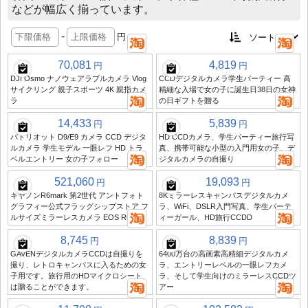
などが幅広く揃っています。
-
円
70,081
4,819
円
円
DJI Osmo ナノウェアラブルカメラ Vlog
CCDデジタルカメラ学生パーティー 高
サイクリング 親子スポーツ 4K 親指カメ
精細な入場で女の子に誕生日38日の女神
ラ
の日ギフトを贈る
14,433
5,839
円
円
パトリオット D9/E9 カメラ CCD デジタ
HD CCDカメラ、学生パーティー旅行写
ルカメラ 学生モデル 一眼レフ HD トラ
真、携帯可能な小型の入門用女の子、デ
ベルエントリー 女の子フォロー
ジタルカメラの自撮り
521,060
19,093
円
円
キヤノンR6mark 第2世代 アントフォト
8Kミラーレスキャンパスデジタルカメ
グラフィー公式フラッグシップストア フ
ラ、WiFi、DSLR入門写真、学生パーテ
ルサイズミラーレスカメラ EOS R62
ィーガール、HD旅行CCDD
8,745
8,839
円
円
GAVENデジタルカメラCCDは自撮りを
6400万台の高画素高精細デジタルカメ
撮り、レトロキャンパスに入るための女
ラ、エントリーレベルの一眼レフカメ
子用です。旅行用のHDマイクロシート
ラ、そして学生向けのミラーレスCCDツ
は贈ることができます。
アー