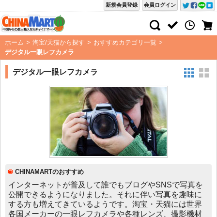
新規会員登録
会員ログイン
ホーム
>
淘宝/天猫から探す
>
おすすめカテゴリ一覧
>
デジタル一眼レフカメラ
デジタル一眼レフカメラ
CHINAMARTのおすすめ
インターネットが普及して誰でもブログやSNSで写真を
公開できるようになりました。それに伴い写真を趣味に
する方も増えてきているようです。淘宝・天猫には世界
各国メーカーの一眼レフカメラや各種レンズ、撮影機材