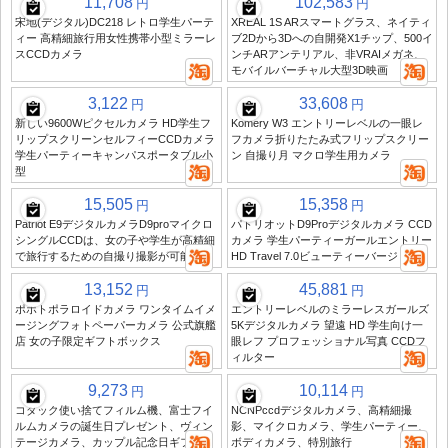
11,708
102,583
円
円
宋地(デジタル)DC218 レトロ学生パーテ
XREAL 1S ARスマートグラス、ネイティ
ィー 高精細旅行用女性携帯小型ミラーレ
ブ2Dから3Dへの自開発X1チップ、500イ
スCCDカメラ
ンチARアンテリアル、非VRAIメガネ、
モバイルバーチャル大型3D映画
3,122
33,608
円
円
新しい9600Wピクセルカメラ HD学生フ
Komery W3 エントリーレベルの一眼レ
リップスクリーンセルフィーCCDカメラ
フカメラ折りたたみ式フリップスクリー
学生パーティーキャンパスポータブル小
ン 自撮り月 マクロ学生用カメラ
型
15,505
15,358
円
円
Patriot E9デジタルカメラD9proマイクロ
パトリオットD9Proデジタルカメラ CCD
シングルCCDは、女の子や学生が高精細
カメラ 学生パーティーガールエントリー
で旅行するための自撮り撮影が可能です
HD Travel 7.0ビューティーバージョン
13,152
45,881
円
円
ポポトポラロイドカメラ ワンタイムイメ
エントリーレベルのミラーレスガールズ
ージングフォトペーパーカメラ 公式旗艦
5Kデジタルカメラ 望遠 HD 学生向け一
店 女の子限定ギフトボックス
眼レフ プロフェッショナル写真 CCDフ
ィルター
9,273
10,114
円
円
コダック使い捨てフィルム機、富士フイ
NCNPccdデジタルカメラ、高精細撮
ルムカメラの誕生日プレゼント、ヴィン
影、マイクロカメラ、学生パーティー、
テージカメラ、カップル記念日ギフト
ボディカメラ、特別旅行