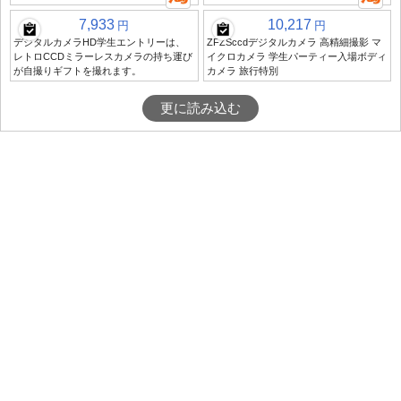
7,933
10,217
円
円
デジタルカメラHD学生エントリーは、
ZFZSccdデジタルカメラ 高精細撮影 マ
レトロCCDミラーレスカメラの持ち運び
イクロカメラ 学生パーティー入場ボディ
が自撮りギフトを撮れます。
カメラ 旅行特別
更に読み込む