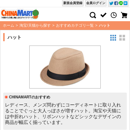
新規会員登録
会員ログイン
ホーム
>
淘宝/天猫から探す
>
おすすめカテゴリ一覧
>
ハット
ハット
CHINAMARTのおすすめ
レディース、メンズ問わずにコーディネートに取り入れ
ることでぐっと大人っぽさが増すハット。淘宝や天猫に
は中折れハット、リボンハットなどシックなデザインの
商品が幅広く揃っています。