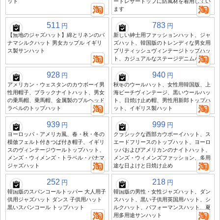
ット
ードレザートップに防風材を着用してい
ます
511
783
円
円
【無地のジャズハット】綿とリネンのパ
新しい紳士用ファッションハット、ジャ
ナマシルクハット 男女カップル イギリ
ズハット、韓国版のトレンディな男女用
ス製サンハット
ブリティッシュヴィンテージトップハッ
ト、カジュアルなステージデニムハット
928
940
円
円
アメリカン・ウェスタンのカウボーイ男
秋冬のウールハット、女性用韓国版、上
性用帽子、ブラックナイトハット、男女
海ビーチヴィンテージ、黒いウールハッ
の乗馬帽、乗馬帽、金属製のブルヘッド
ト、日焼け止め帽、男性用新郎トップハ
ラベルのトップハット
ット、イギリス製ハット
939
999
円
円
ヨーロッパ・アメリカ風、春・秋・冬の
クラシックな西部カウボーイハット、ス
模倣フェルト付きつば付き帽子、イギリ
エードフリースのトップハット、ヨーロ
スのヴィンテージウールトップハット、
ッパおよびアメリカンのナイトハット、
メンズ・ウィメンズ・トラベル・パナマ
メンズ・ウィメンズファッション、多用
ジャズハット
途な日よけと日焼け止め
252
218
円
円
韓国版のスパンコールトッパー 大人用子
韓国版の男性・女性ジャズハット、ダン
供用ジャズハット ダンス 子供用ハット
スハット、黒い子供用英国用ハット、シ
黒いスパンコール トップハット
ルクハット、パフォーマンスハット、夏
用多用途サンハット