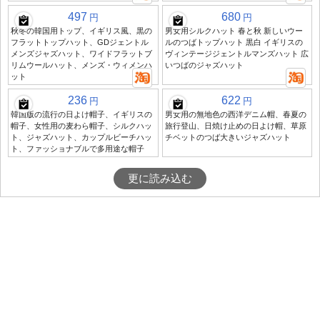
497
680
円
円
秋冬の韓国用トップ、イギリス風、黒の
男女用シルクハット 春と秋 新しいウー
フラットトップハット、GDジェントル
ルのつばトップハット 黒白 イギリスの
メンズジャズハット、ワイドフラットブ
ヴィンテージジェントルマンズハット 広
リムウールハット、メンズ・ウィメンハ
いつばのジャズハット
ット
236
622
円
円
韓国版の流行の日よけ帽子、イギリスの
男女用の無地色の西洋デニム帽、春夏の
帽子、女性用の麦わら帽子、シルクハッ
旅行登山、日焼け止めの日よけ帽、草原
ト、ジャズハット、カップルビーチハッ
チベットのつば大きいジャズハット
ト、ファッショナブルで多用途な帽子
更に読み込む