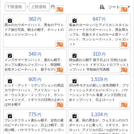
-
円
362
647
円
円
西洋のカウボーイハット、男女のアウト
春夏のヨーロッパとアメリカンスタイル
ドア旅行写真、騎士の帽子、チベットの
のツイードカウボーイハット、男女用カ
大エッジジャズハット
ップル、民族スタイルのカール型トップ
ハット、サンシェードハット、ジャズハ
ット
340
310
円
円
メンズサマーサンハット、麦わら帽子、
韓国麦わら帽子 親子日よけ 日焼け止め
カップル麦わらジャズハット、韓国帽、
ビーチハット イギリスレトロフラットト
女性サンビーチハット、親子モデル
ップハット 学校旅行写真帽
905
1,519
円
円
レッド・デッド・リデンプションの周辺
2026年モデルの新しい女性用帽子、ブリ
カウボーイハット、アメリカン・レト
ティッシュスタイルジャズハット、バケ
ロ・ウェスタン・トップハット、サンシ
ーショントラベル 春夏 メンズ日焼け止
ェードジャズ、イギリスの日焼け止めつ
めトップハット、日よけハット
ば付き帽子
775
1,104
円
円
フレンチフラット麦わら帽子、女性の夏
春、夏、秋の男女が、ウェスタンのカウ
のビーチバケーション、日よけ帽子、日
ボーイハットに乗って、イギリス、ヨー
焼け帽、パナマフラットブリムトップハ
ロッパ、アメリカの広いつばのサンシェ