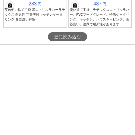
283
487
円
円
英科使い捨て手袋 黒ニトリルラバーラテ
使い捨て手袋、ラテックスニトリルラバ
ックス 耐久性 丁青実験キッチンケータ
ー、PVCフードグレード、特殊ケータリ
リング 食器洗い特製
ング、キッチン、ハウスキーピング、食
器洗い、濃厚で耐久性があります
更に読み込む