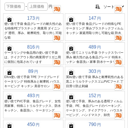
-
円
173
147
円
円
使い捨て手袋 食品グレードの耐久性のあ
使い捨て手袋 食品グレードの特殊なPE
る特殊PEプラスチック 商業用 ダイニン
ケータリング 厚みプラスチックフィルム
グ 透明、厚み、耐摩耗性、取り外し可能
キッチン 家庭用取り外し可能な箱 防水
な箱
816
489
円
円
ケータリングや食品用の使い捨て手袋
使い捨てニトリル手袋 ラテックスラバー
は、テイクアウト用の商業用ザリガニ用
厚み 耐久性のある食品グレード 特殊キ
に個別に包装されています
ッチン 食器洗い 家事 防水ケータリング
89
303
円
円
DXN使い捨て手袋 TPE フードグレード
英科使い捨て手袋 厚みと耐摩耗性のある
ケータリング 特殊厚みと耐摩耗 ハウス
黒ニトリルラテックスゴムPVCフード 丁
キーピング キッチン 美容サロン
目滑り防止刺繍
493
152
円
円
使い捨てPVC手袋、食品グレード、女性
使い捨て手袋、厚みのある透明フィルム
用家事、特殊ニトリルラテックス、防水
手袋、PE、食品グレードのベーキング、
キッチン、食器洗い、ケータリング
ケータリング、テイクアウト、ハウスキ
ーピング、ハンドマスク、卸売
450
790
円
円