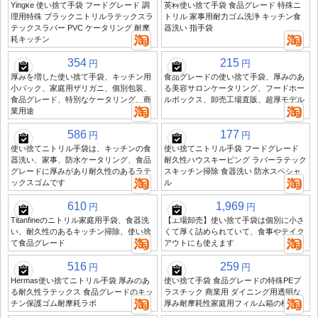
Yingke 使い捨て手袋 フードグレード 調
英科使い捨て手袋 食品グレード 特殊ニ
理用特殊 ブラックニトリルラテックスラ
トリル 家事用耐力ゴム洗浄 キッチン食
テックスラバー PVC ケータリング 耐摩
器洗い 指手袋
耗キッチン
354
215
円
円
厚みを増した使い捨て手袋、キッチン用
食品グレードの使い捨て手袋、厚みのあ
小パック、家庭用ザリガニ、個別包装、
る美容サロンケータリング、フードホー
食品グレード、特別なケータリング、商
ルボックス、卸売工場直販、超厚モデル
業用途
586
177
円
円
使い捨てニトリル手袋は、キッチンの食
使い捨てニトリル手袋 フードグレード
器洗い、家事、防水ケータリング、食品
耐久性ハウスキーピング ラバーラテック
グレードに厚みがあり耐久性のあるラテ
スキッチン掃除 食器洗い 防水スペシャ
ックスゴムです
ル
610
1,969
円
円
Titanfineのニトリル家庭用手袋、食器洗
【工場卸売】使い捨て手袋は個別に小さ
い、耐久性のあるキッチン掃除、使い捨
くて厚く詰められていて、食事やテイク
て食品グレード
アウトにも使えます
516
259
円
円
Hermas使い捨てニトリル手袋 厚みのあ
使い捨て手袋 食品グレードの特殊PEプ
る耐久性ラテックス 食品グレードのキッ
ラスチック 商業用 ダイニング用透明な
チン保護ゴム耐摩耗ラボ
厚み耐摩耗性家庭用フィルム箱の梱包