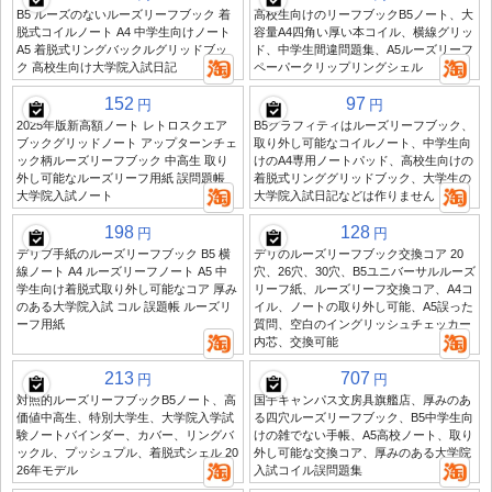
B5 ルーズのないルーズリーフブック 着
高校生向けのリーフブックB5ノート、大
脱式コイルノート A4 中学生向けノート
容量A4四角い厚い本コイル、横線グリッ
A5 着脱式リングバックルグリッドブッ
ド、中学生間違問題集、A5ルーズリーフ
ク 高校生向け大学院入試日記
ペーパークリップリングシェル
152
97
円
円
2025年版新高額ノート レトロスクエア
B5グラフィティはルーズリーフブック、
ブックグリッドノート アップターンチェ
取り外し可能なコイルノート、中学生向
ック柄ルーズリーフブック 中高生 取り
けのA4専用ノートパッド、高校生向けの
外し可能なルーズリーフ用紙 誤問題帳
着脱式リンググリッドブック、大学生の
大学院入試ノート
大学院入試日記などは作りません
198
128
円
円
デリブ手紙のルーズリーフブック B5 横
デリのルーズリーフブック交換コア 20
線ノート A4 ルーズリーフノート A5 中
穴、26穴、30穴、B5ユニバーサルルーズ
学生向け着脱式取り外し可能なコア 厚み
リーフ紙、ルーズリーフ交換コア、A4コ
のある大学院入試 コル 誤題帳 ルーズリ
イル、ノートの取り外し可能、A5誤った
ーフ用紙
質問、空白のイングリッシュチェッカー
内芯、交換可能
213
707
円
円
対照的ルーズリーフブックB5ノート、高
国宇キャンパス文房具旗艦店、厚みのあ
価値中高生、特別大学生、大学院入学試
る四穴ルーズリーフブック、B5中学生向
験ノートバインダー、カバー、リングバ
けの雑でない手帳、A5高校ノート、取り
ックル、プッシュプル、着脱式シェル 20
外し可能な交換コア、厚みのある大学院
26年モデル
入試コイル誤問題集