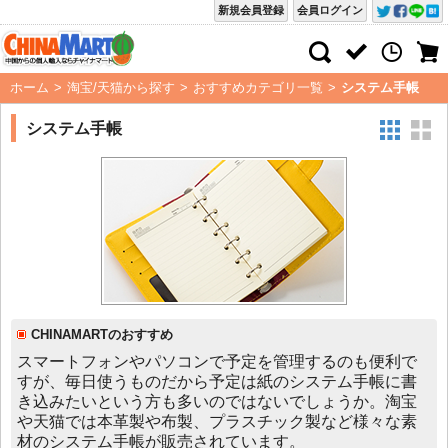
新規会員登録
会員ログイン
ホーム
>
淘宝/天猫から探す
>
おすすめカテゴリ一覧
>
システム手帳
システム手帳
CHINAMARTのおすすめ
スマートフォンやパソコンで予定を管理するのも便利で
すが、毎日使うものだから予定は紙のシステム手帳に書
き込みたいという方も多いのではないでしょうか。淘宝
や天猫では本革製や布製、プラスチック製など様々な素
材のシステム手帳が販売されています。