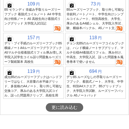
109
73
円
円
B5 モランディ 非緩み手取りルーズリー
B5ルーズリーフブック、取り外し可能な
フブック 着脱式コイルノート A4 中学生
非鋭利ノートノート、中学生向けシンプ
向け特殊ノート A5 高校生向け着脱式リ
ルコイルノート、特別高校生、大学生、
ンググリッド 大学院入試日記
厚みのあるA4紙シェル、大学院入学試
験、横線本バックル、A5ノート文房具
157
118
円
円
デリ・ブイ手紙のルーズリーフブックB5
チェン光B5のルーズリーフコイルブック
横線ノートA4ルーズリーフグラフブック
は、ハンド横線ノートサブグリッド、マ
A5マルチ仕様着脱式リフィル厚み増し大
ルチ仕様A4着脱式リフィル、厚み付け、
学院入試学生コイル誤り問題集ルーズリ
中高生、大学院入試、誤った問題集を風
ーフ製紙製本 高校生
巻巻本で使いません
119
694
円
円
成光B5のルーズリーフブックはハンドフ
デリB5 ルーズなしの手取りルーズリー
リーではなく、大容量の水平線グリッ
フブック、着脱式ノート、大学生、中学
ド、多規格のA4ノート、取り外し可能な
生、特別A4スクエア、B5グリッドブッ
交換コア、厚みのある大学院入試コイ
ク、大学院入学試験、ルーズリーフバッ
ル、誤った問題用クリップ、高校生用
クル A5ノートパッド
更に読み込む