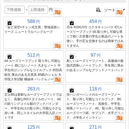
-
円
588
454
円
円
「愛と深空×チェン光文房」禁地追跡シ
日本 KOKUYO コクヨキャンパス 4穴ル
リーズ ニュートラルペングループ
ーズリーフブック b5 取り外し可能な薄
くて軽い大容量の学生が新品のノートを
使い、手の芯を交換するのは簡単ではあ
りません
512
97
円
円
A4 ルーズリーフブック 取り外し可能な
新しいルーズリーフノート、高価値の着
ノート 雑にないノート 大きなノート 中
脱式四角いノートブック、学生用に厚み
学生向けシンプルなコイルブック 特別高
のあるシンプルなグリッドノートパッド
校生 厚みのある文房具 B5紙のシェル 大
学院入学試験 横線本 バックルノート
263
118
円
円
文古B5は新鮮なルーズリーフブックでは
非ハンガーハンドのルーズリーフノー
なく、高価なINSスタイルのノート、A5
ト、取り外し可能なコイルブック、B5、
の鉄リングコイル製のブックバインダ
ルーズリーフノート、高校生、中学生、
ー、中学生向けの取り外し可能な小さな
特殊ノートパッド、A5、取り外し可能な
赤い本、同じスタイルの大学院入試ノー
ルーズリーフ紙、サブコア、水平グリッ
トです
ド、小学生メインライン
125
271
円
円