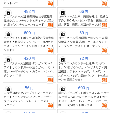
ポットヘア
492
66
円
円
アニメスター周辺 桜蘭高校 男子広報部
コードネームは凧、高麗な外見、絶妙な
魔法少女 エンチャントとディープブラン
半身、10CMのスタンド装飾、劉編、元
ク 鹿 ダブルデッカーハイカード
紀、傅蓉、孫策、周辺のテーブル装飾
600
69
円
円
バーブラインドボックス白鹿宋玉奇青牢
コードネーム:風箏昭陽 半年シリーズ 周
獄第五人格周辺ティンプレート75mmア
辺機器 左慈富蓉 高価アクリルスタンド
ニメーションブラインドボックスブライ
テーブルオーナメント オーナメント
ンドドロー
420
72
円
円
アニメスター周辺機器 ダンガンロンパ
ライトエンカウンターは織りペンダン
ライトサウンドガール 泣くガールバンド
ト、5作目のゲーム、パーソナリティ周
眩いレーザーチケット カラーウィンドウ
辺機器、テキストバッグ、ペンダント、
チケット 半券
スクールバッグ、装飾バッグ、キーチェ
ーンを発動させます
56
600
円
円
二次元初音ミクバーブラインドボックス
新しいプラスギフトボックス バレーボー
カートゥーン かわいいブリキレーザー
ル 文学スペル バレーボール ポストカー
ダブルフラッシュブローチ アニメイメー
ド スモールカードバー ハンドバナーサ
ジバッジ
ポート 周辺ギフトボックス