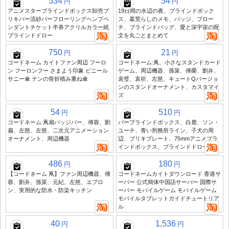
534
54
円
円
アニメスターブラインドボックス卸売ブ
19日間の水辺の夜、ブラインドボック
リキバー流砂バーフローリングヘンプペ
ス、墓荒らしのメモ、バッジ、ブロー
ンダントチケット半券アクリルカラー紙
チ、ブラインドバッグ、愛と深宇宙の呪
ブラインドドロー
文を丸ごとまとめて
750
21
円
円
コードネーム カイトファン周辺 フーロ
コードネーム:凧、小さなスタンドカード
ン フーロンフー さまよう印象 ビニール
ゲーム、周辺機器、孫策、傅榮、劉弁、
サニー傘 テンの骨折積み重ね傘
袁璧、袁祈、左慈、キュートQバージョ
ンのスタンドオーナメント、カスタマイ
ズ
54
510
円
円
コードネーム:凧扇バッジバー、傅蓉、劉
バーブラインドボックス、白鹿、ソン・
扁、左慈、左慈、二次元アニメーション
ユーチ、青い刑務所ライン、子犬の周
オーナメント、周辺機器
辺、ブリキプレート、75mmアニメブラ
インドボックス、ブラインドドロー
486
180
円
円
【コードネーム 凧】ファン周辺機器、傅
コードネームカイトダウンロード 香港サ
蓉、劉弁、孫策、元紀、左慈、エプロ
ーバー 公式簡体中国語サーバー 国際サ
ン、実用的な防水・防染キッチン
ーバー モバイルゲーム モバイルゲーム
モバイルタブレットガイドチュートリア
ル
40
1,536
円
円