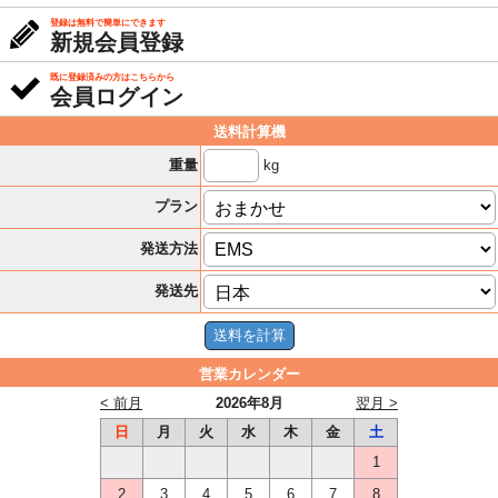
登録は無料で簡単にできます
新規会員登録
既に登録済みの方はこちらから
会員ログイン
送料計算機
kg
重量
プラン
発送方法
発送先
営業カレンダー
< 前月
2026年8月
翌月 >
日
月
火
水
木
金
土
1
2
3
4
5
6
7
8