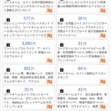
コードネーム・カイト 公式中国語簡体モ
コードネーム カイト/ライクカイト/司馬
バイルゲーム ピングオモバイルタブレッ
儀 cos/傅蓉/司馬斗/BJDベビークローズ
ト攻略をダウンロード
577
30
円
円
ボタンミニバーディスプレイスタンド イ
香港・台湾版コード カイトヘリコプター
ンヒューマン、コードネーム カイトバレ
ファイアフライムーン プラチナコイン
ー 2-25 パレスグリッド アクリルテーブ
月間カードダイブカード 地下宮殿秘密ギ
ルトップ バレー ビューティースタンド
フトパッケージ
3,060
31
円
円
フラッシュソウル ライク・ア・カイト
コードネーム カイトモバイルゲーム 香
コードネーム カイトリンク 本物のコレ
港・台湾国際サービス 月間カード成長基
クタブルカード
金 秘密宝物ギフトパック 貯金価値クリ
プトンゴールド
303
94
円
円
コードネーム:凧、書き物パッド、広陵王
コードネーム・カイト | 純粋なアイロン
左慈、傅蓉、周辺A4学生用文房具、宿題
スタンプ
フォルダーボード、アクリル
31
43
円
円
コードネーム:カイト:プロットカード、
コードネーム:カイト、自己抽出番号、初
モバイルゲーム、ダウンロードアップデ
期番号、Android、Apple、ios0、香港・
ート、Appleはタブレットゲームをサポ
マカオサーバー、簡体中国語サーバー、
ートしています
開店番号、プラチナコイン、楊秀