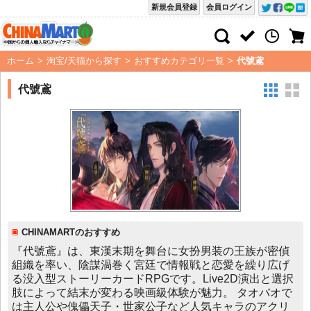
新規会員登録
会員ログイン
ホーム
>
淘宝/天猫から探す
>
おすすめカテゴリ一覧
>
代號鳶
代號鳶
CHINAMARTのおすすめ
『代號鳶』は、東漢末期を舞台に女扮男装の王族が密偵
組織を率い、陰謀渦巻く宮廷で情報戦と恋愛を繰り広げ
る没入型ストーリーカードRPGです。Live2D演出と選択
肢によって結末が変わる映画級体験が魅力。 タオバオで
は主人公や傀儡天子・世家公子など人気キャラのアクリ