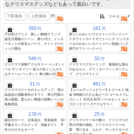
なクリスマスグッズなどもあって面白いです。
-
円
293
161
円
円
子供向けアニメ、新しい動物クリップ、
新しいかわいいウエストハイランドハー
誕生日風船のシーン、飾り付け、インタ
ドホワイトカードギフトバッグ インスタ
ーネットの有名人パーク、ナイトマーケ
イルのかわいいカートゥーン収納バッグ
ットの屋台
精巧ギフトパッケージ
546
32
円
円
クリスマス装飾アクセサリー ペンダント
クリスマスグローリング、爆発的な屋台
ベル サンタツリー 老人の失くした小さ
のおもちゃ、グリッターフィンガーラン
なチャーム ペンダント 車の飾り付け
プ、クリスマストイ
31
461
円
円
クリスマスケーキのドレスアップ、雪の
【ゴールデンジュビリー】b ゴールド 純
結晶色の高齢者向けギフト、草の円形の
金 999個の小さな金ビーズ ゴールドブレ
挿入樹脂、柔らかい陶器の装飾シーンの
スレット 古代法 転写 パールセント ルー
装飾用品
ズビーズ ビーズアクセサリー
178
25
円
円
誕生日カード、立体花火、音楽録音、3D
クリスマスケーキの飾り、クリスマスの
手書きカップルグッズ、高級ギフト、手
草の円形の挿絵、クリスマスツリーの
作りの小さなカード
葉、雪だるま、エルク、サンタクロース