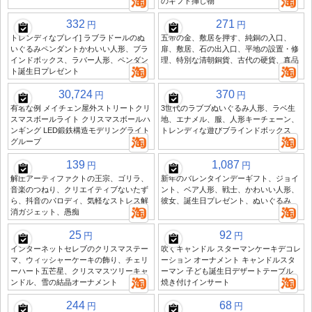
のギフト挿し物
332
271
円
円
トレンディなプレイ] ラブラドールのぬ
五帝の金、敷居を押す、純銅の入口、
いぐるみペンダントかわいい人形、ブラ
扉、敷居、石の出入口、平地の設置・修
インドボックス、ラバー人形、ペンダン
理、特別な清朝銅貨、古代の硬貨、真品
ト誕生日プレゼント
30,724
370
円
円
有名な例 メイチェン屋外ストリートクリ
3世代のラブブぬいぐるみ人形、ラベ生
スマスボールライト クリスマスボールハ
地、エナメル、服、人形キーチェーン、
ンギング LED鍛鉄構造モデリングライト
トレンディな遊びブラインドボックス
グループ
139
1,087
円
円
解圧アーティファクトの王宗、ゴリラ、
新年のバレンタインデーギフト、ジョイ
音楽のつねり、クリエイティブないたず
ント、ベア人形、戦士、かわいい人形、
ら、抖音のパロディ、気軽なストレス解
彼女、誕生日プレゼント、ぬいぐるみ
消ガジェット、愚痴
25
92
円
円
インターネットセレブのクリスマステー
吹くキャンドル スターマンケーキデコレ
マ、ウィッシャーケーキの飾り、チェリ
ーション オーナメント キャンドルスタ
ーハート五芒星、クリスマスツリーキャ
ーマン 子ども誕生日デザートテーブル
ンドル、雪の結晶オーナメント
焼き付けインサート
244
68
円
円