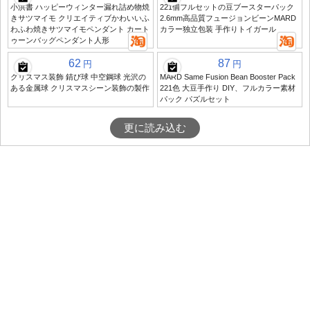
小洪書 ハッピーウィンター漏れ詰め物焼
221個フルセットの豆ブースターパック
きサツマイモ クリエイティブかわいいふ
2.6mm高品質フュージョンビーンMARD
わふわ焼きサツマイモペンダント カート
カラー独立包装 手作りトイガール
ゥーンバッグペンダント人形
62
87
円
円
クリスマス装飾 錆び球 中空鋼球 光沢の
MARD Same Fusion Bean Booster Pack
ある金属球 クリスマスシーン装飾の製作
221色 大豆手作り DIY、フルカラー素材
パック パズルセット
更に読み込む