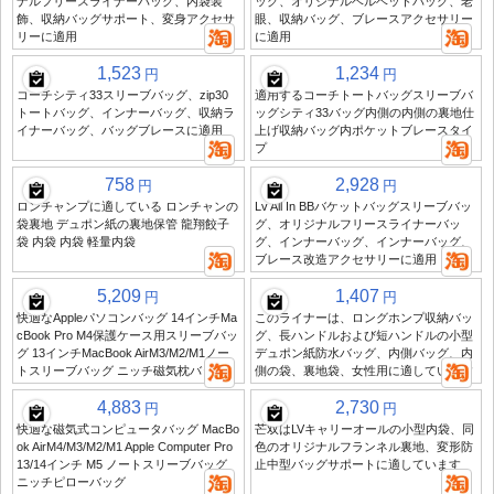
ナルフリースライナーバッグ、内袋装
ッグ、オリジナルベルベットバッグ、老
飾、収納バッグサポート、変身アクセサ
眼、収納バッグ、ブレースアクセサリー
リーに適用
に適用
1,523
1,234
円
円
コーチシティ33スリーブバッグ、zip30
適用するコーチトートバッグスリーブバ
トートバッグ、インナーバッグ、収納ラ
ッグシティ33バッグ内側の内側の裏地仕
イナーバッグ、バッグブレースに適用
上げ収納バッグ内ポケットブレースタイ
プ
758
2,928
円
円
ロンチャンプに適している ロンチャンの
Lv All In BBバケットバッグスリーブバッ
袋裏地 デュポン紙の裏地保管 龍翔餃子
グ、オリジナルフリースライナーバッ
袋 内袋 内袋 軽量内袋
グ、インナーバッグ、インナーバッグ、
ブレース改造アクセサリーに適用
5,209
1,407
円
円
快適なAppleパソコンバッグ 14インチMa
このライナーは、ロングホンプ収納バッ
cBook Pro M4保護ケース用スリーブバッ
グ、長ハンドルおよび短ハンドルの小型
グ 13インチMacBook AirM3/M2/M1ノー
デュポン紙防水バッグ、内側バッグ、内
トスリーブバッグ ニッチ磁気枕バッグ
側の袋、裏地袋、女性用に適しています
4,883
2,730
円
円
快適な磁気式コンピュータバッグ MacBo
芒双はLVキャリーオールの小型内袋、同
ok AirM4/M3/M2/M1 Apple Computer Pro
色のオリジナルフランネル裏地、変形防
13/14インチ M5 ノートスリーブバッグ
止中型バッグサポートに適しています
ニッチピローバッグ