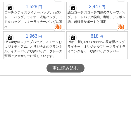
1,528
2,447
円
円
コーチシティ33ライナーバッグ、zip30
該当コーチ33コーチ内側のスリーブバッ
トートバッグ、ライナー収納バッグ、ミ
グ、トートバッグ収納、裏地、デュポン
ドルバッグ、マミーライナーバッグに適
紙、超軽量サポートと固定
用
1,963
618
円
円
Lv Carryallスリーブバッグ、スモールお
LV用、新しいODYSSEEの長老眼バッグ
よびミディアム、オリジナルのフランネ
ライナー、オリジナルフリースライトラ
ルライナーバッグ収納バッグ、ブレース
イニングセット収納バッグジッパー
変形アクセサリーに適しています。
更に読み込む