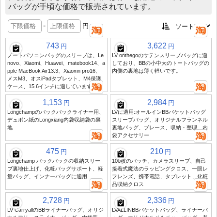
バッグが手頃な価格で販売されています。
-
円
743
3,622
円
円
ノートパソコンバッグのスリーブは、Le
LV onthegoのサテンスリーブバッグに適
novo、Xiaomi、Huawei、matebook14、a
しており、BBの小中大のトートバッグの
pple MacBook Air13.3、Xiaoxin pro16、
内側の裏地は薄く軽いです。
メスM3、オスiPadタブレット、M4保護
ケース、15.6インチに適しています
1,153
2,984
円
円
Longchampのバックパックライナー用、
LVに適用:オールインBBバケットバッグ
デュポン紙のLongxiang内袋収納袋の裏
スリーブバッグ、オリジナルフランネル
地
裏地バッグ、ブレース、収納・整理、内
袋アクセサリー
475
210
円
円
Longchamp バックパックの収納スリー
100枚のパッチ、カメラスリーブ、自己
ブ裏地仕上げ、化粧バッグサポート、軽
接着式魔法のラッピングクロス、一眼レ
量バッグ、インナーバッグに適用
フレンズ、携帯電話、タブレット、化粧
品収納クロス
2,728
2,336
円
円
LV CarryallのBBライナーバッグ、オリジ
LVALLINBBバケットバッグ、ライナーバ