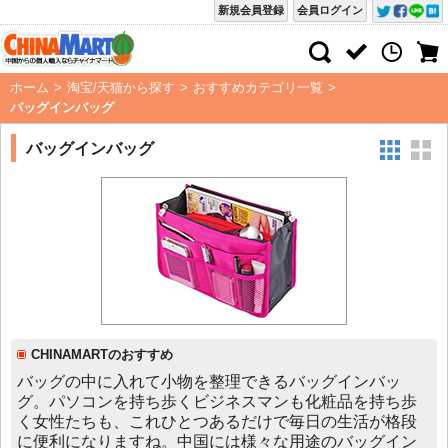
新規会員登録
会員ログイン
ホーム
>
淘宝/天猫から探す
>
おすすめカテゴリ一覧
>
バッグインバッグ
バッグインバッグ
CHINAMARTのおすすめ
バッグの中に入れて小物を整理できるバッグインバッ
グ。パソコンを持ち歩くビジネスマンも化粧品を持ち歩
く女性たちも、これひとつあるだけで毎日の生活が格段
に便利になりますね。中国には様々な用途のバッグイン