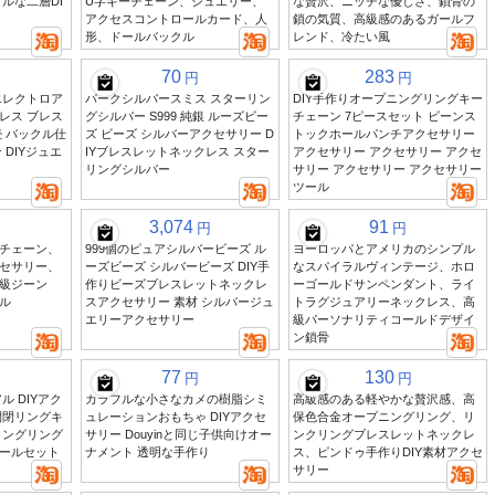
ルな二層DI
U字キーチェーン、ジュエリー、
な贅沢、ニッチな優しさ、鎖骨の
アクセスコントロールカード、人
鎖の気質、高級感のあるガールフ
形、ドールバックル
レンド、冷たい風
70
283
円
円
エレクトロア
パークシルバースミス スターリン
DIY手作りオープニングリングキー
レス ブレス
グシルバー S999 純銀 ルーズビー
チェーン 7ピースセット ビーンス
 バックル仕
ズ ビーズ シルバーアクセサリー D
トックホールパンチアクセサリー
 DIYジュエ
IYブレスレットネックレス スター
アクセサリー アクセサリー アクセ
リングシルバー
サリー アクセサリー アクセサリー
ツール
3,074
91
円
円
チェーン、
999個のピュアシルバービーズ ル
ヨーロッパとアメリカのシンプル
セサリー、
ーズビーズ シルバービーズ DIY手
なスパイラルヴィンテージ、ホロ
級ジーン
作りビーズブレスレットネックレ
ーゴールドサンペンダント、ライ
ル
スアクセサリー 素材 シルバージュ
トラグジュアリーネックレス、高
エリーアクセサリー
級パーソナリティコールドデザイ
ン鎖骨
77
130
円
円
ル DIYアク
カラフルな小さなカメの樹脂シミ
高級感のある軽やかな贅沢感、高
開閉リングキ
ュレーションおもちゃ DIYアクセ
保色合金オープニングリング、リ
ィングリング
サリー Douyinと同じ子供向けオー
ンクリングブレスレットネックレ
ールセット
ナメント 透明な手作り
ス、ピンドゥ手作りDIY素材アクセ
サリー