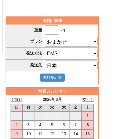
送料計算機
kg
重量
プラン
発送方法
発送先
営業カレンダー
< 前月
2026年8月
翌月 >
日
月
火
水
木
金
土
1
2
3
4
5
6
7
8
9
10
11
12
13
14
15