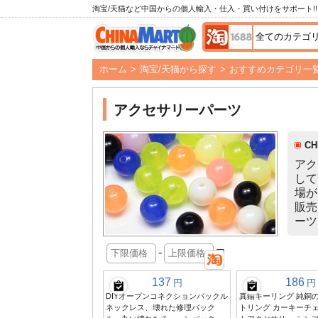
淘宝/天猫など中国からの個人輸入・仕入・買い付けをサポート!!
ホーム
>
淘宝/天猫から探す
>
おすすめカテゴリ一
アクセサリーパーツ
C
アク
して
場が
販売
ーツ
-
円
137
186
円
円
DIYオープンコネクションバックル
真鍮キーリング 純銅
ネックレス、壊れた修理バック
トリング カーキーチェ