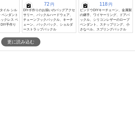
72
118
円
円
タイル シル
DIY手作りのお揃いのバッグアクセ
ピンドウDIYキーチェーン、金属製
 ペンダント
サリー、バックルハードウェア、
の継手、ワイヤーリング、ドアバ
ックレス ペ
チェーンフックバックル、キーチ
ックル、シリコンレザーのロープ
DIY手作り
ェーン、バックパック、ショルダ
ペンダント、スナップリング、小
ーストラップバックル
さなベル、スプリングバックル
更に読み込む