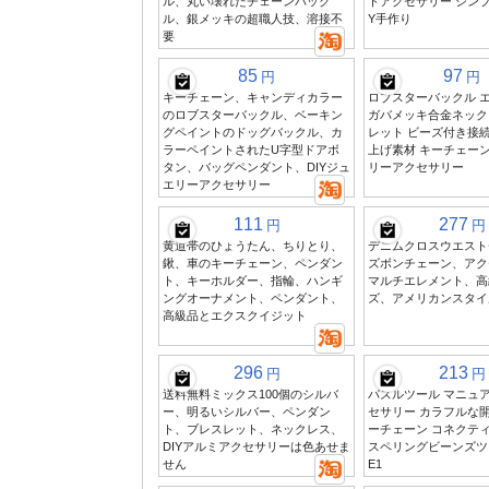
ル、丸い壊れたチェーンバック
トアクセサリー シンプ
ル、銀メッキの超職人技、溶接不
Y手作り
要
85
97
円
円
キーチェーン、キャンディカラー
ロブスターバックル 
のロブスターバックル、ベーキン
ガバメッキ合金ネック
グペイントのドッグバックル、カ
レット ビーズ付き接続
ラーペイントされたU字型ドアボ
上げ素材 キーチェーン
タン、バッグペンダント、DIYジュ
リーアクセサリー
エリーアクセサリー
111
277
円
円
黄道帯のひょうたん、ちりとり、
デニムクロスウエスト
鍬、車のキーチェーン、ペンダン
ズボンチェーン、アク
ト、キーホルダー、指輪、ハンギ
マルチエレメント、高
ングオーナメント、ペンダント、
ズ、アメリカンスタイ
高級品とエクスクイジット
296
213
円
円
送料無料ミックス100個のシルバ
パズルツール マニュア
ー、明るいシルバー、ペンダン
セサリー カラフルな
ト、ブレスレット、ネックレス、
ーチェーン コネクテ
DIYアルミアクセサリーは色あせま
スペリングビーンズツ
せん
E1