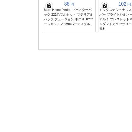
88
102
円
円
Mard Home Pindou ブースターパ
ミックスナショナルス
ック 221色フルセット マテリアル
バー ブライトシルバー
パック フュージョン 手作りDIYツ
アルミ ブレスレットネ
ールセット 2.6mmパーティクル
ンダントアクセサリー 
素材