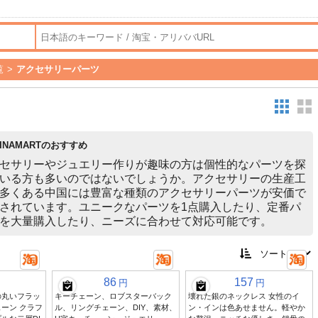
覧
>
アクセサリーパーツ
HINAMARTのおすすめ
セサリーやジュエリー作りが趣味の方は個性的なパーツを探
いる方も多いのではないでしょうか。アクセサリーの生産工
多くある中国には豊富な種類のアクセサリーパーツが安価で
されています。ユニークなパーツを1点購入したり、定番パ
を大量購入したり、ニーズに合わせて対応可能です。
86
157
円
円
の丸いフラッ
キーチェーン、ロブスターバック
壊れた銀のネックレス 女性のイ
ーン クラフ
ル、リングチェーン、DIY、素材、
ン・インは色あせません。軽やか