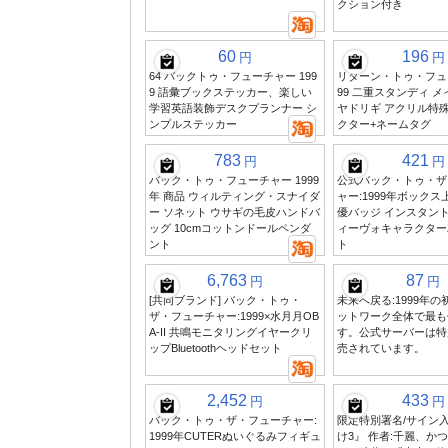
クション付き
60
196
円
円
64 バックトゥ・フューチャー 199
リターン・トゥ・フュー
9 語彙ブックステッカー、楽しい
99 二重スタンディ 
学習英語装飾デスクプランナー シ
ヤドリギ アクリル特
ンプルステッカー
クター+ネームタグ
783
421
円
円
バック・トゥ・フューチャー 1999
公式バック・トゥ・ザ
年 商品 ウィルティング・スナイダ
ャー:1999年ボックス
ー ソネット ウサギの毛皮ハンドバ
優バッジ インスタン
ッグ 10cmコットンドールペンダ
ィーヴォキャラクター
ント
ト
6,763
87
円
円
[共同ブランド] バック・トゥ・
未来へ戻る:1999年
ザ・フューチャー:1999×水月月OB
ットワーク全体で最も
A-II 共鳴モニタリングイヤークリ
す。公式サーバーは特
ップBluetoothヘッドセット
売されています。
2,452
433
円
円
バック・トゥ・ザ・フューチャー:
限定特別署名/サイン
1999年CUTERぬいぐるみフィギュ
け3』 作者:千麗、か