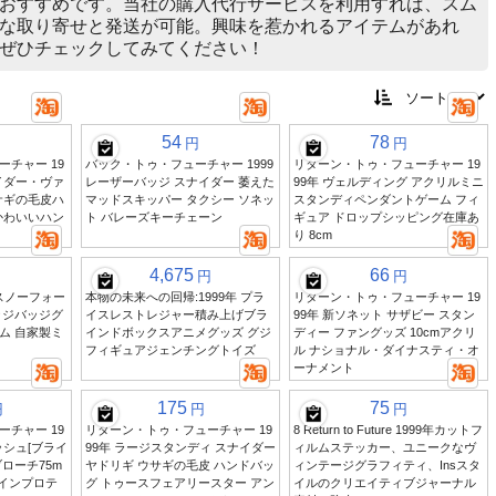
おすすめです。当社の購入代行サービスを利用すれば、スム
な取り寄せと発送が可能。興味を惹かれるアイテムがあれ
ぜひチェックしてみてください！
54
78
円
円
チャー 19
バック・トゥ・フューチャー 1999
リターン・トゥ・フューチャー 19
イダー・ヴァ
レーザーバッジ スナイダー 萎えた
99年 ヴェルディング アクリルミニ
サギの毛皮ハ
マッドスキッパー タクシー ソネッ
スタンディペンダントゲーム フィ
かわいいハン
ト バレーズキーチェーン
ギュア ドロップシッピング在庫あ
り 8cm
4,675
66
円
円
年スノーフォー
本物の未来への回帰:1999年 プラ
リターン・トゥ・フューチャー 19
ッジバッジグ
イスレストレジャー積み上げブラ
99年 新ソネット サザビー スタン
ルム 自家製ミ
インドボックスアニメグッズ グジ
ディー ファングッズ 10cmアクリ
フィギュアジェンチングトイズ
ル ナショナル・ダイナスティ・オ
ーナメント
175
75
円
円
円
チャー 19
リターン・トゥ・フューチャー 19
8 Return to Future 1999年カットフ
ッシュ[ブライ
99年 ラージスタンディ スナイダー
ィルムステッカー、ユニークなヴ
ローチ75m
ヤドリギ ウサギの毛皮 ハンドバッ
ィンテージグラフィティ、Insスタ
インプロテ
グ トゥースフェアリースター アン
イルのクリエイティブジャーナル