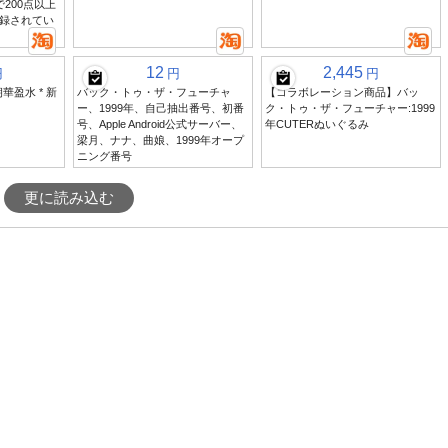
200点以上
録されてい
12
2,445
円
円
円
朔華盈水 * 新
バック・トゥ・ザ・フューチャ
【コラボレーション商品】バッ
ー、1999年、自己抽出番号、初番
ク・トゥ・ザ・フューチャー:1999
号、Apple Android公式サーバー、
年CUTERぬいぐるみ
梁月、ナナ、曲娘、1999年オープ
ニング番号
更に読み込む