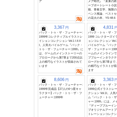
ア
メア時代』『未来の終
ープポートレート小説
籍、青春文学、無限の
ペンス推論、ベストセ
の花火の本、YS-48.6
3,367
4,831
円
バック・トゥ・ザ・フューチャー:
バック・トゥ・ザ・フ
1999年コレクティブルイラストレ
1999 コレクターズ
イションコレクション Vol.1 I.II.II
ョンコレクション Vol.1
I。人気モバイルゲーム『バック・
バイルゲーム『バック
トゥ・ザ・フューチャー:1999』に
ザ・フューチャー:19
は、ゲームのメインストーリーの
ームのメインラインで
プロローグから第7章まで200点以
プブルーインタラクテ
上の精巧なイラストが収録されて
ローグから第7章まで、
います
の精巧なイラストが収
ます
8,606
3,363
円
バック・トゥ・ザ・フューチャー:
バック・トゥ・ザ・フ
1999年完成品【27人の6つ星キャ
1999公式イラストレ
ラクター】バック・トゥ・ザ・フ
クション Vol.1I。
ューチャー:1999年
ム『バック・トゥ・ザ
ャー:1999』には、
『ディープブルーイン
ブオリジナルアートブ
トレーションコレクシ