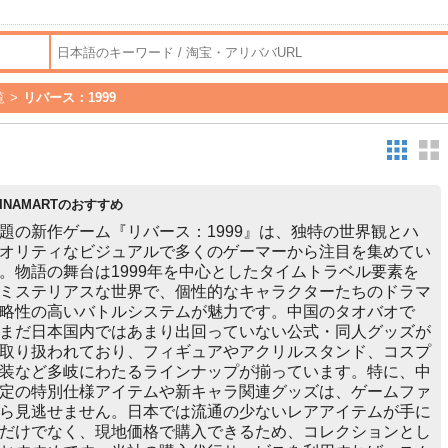
覧
>
リバース：1999
HINAMARTのおすすめ
題の新作ゲーム『リバース：1999』は、独特の世界観とハ
オリティなビジュアルで多くのゲーマーから注目を集めてい
。物語の舞台は1999年を中心としたタイムトラベル要素を
ミステリアスな世界で、個性的なキャラクターたちのドラマ
略性の高いバトルシステムが魅力です。中国のタオバオで
まだ日本国内ではあまり出回っていない公式・同人グッズが
取り扱われており、フィギュアやアクリルスタンド、コスプ
装など多岐にわたるラインナップが揃っています。特に、中
定の特別仕様アイテムや新キャラ関連グッズは、ゲームファ
ら見逃せません。日本では流通の少ないレアアイテムが手に
だけでなく、現地価格で購入できるため、コレクションとし