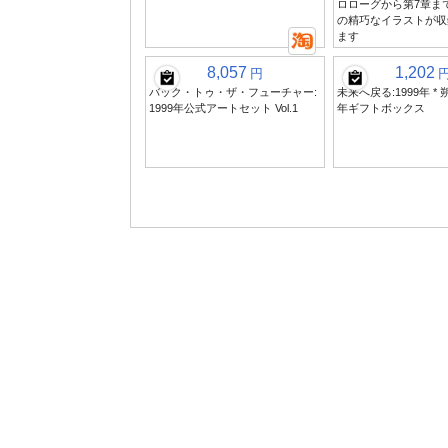
ロローグから第7章まで
の精巧なイラストが収
ます
8,057
1,202
円
バック・トゥ・ザ・フューチャー:
未来へ戻る:1999年 * 
1999年公式アートセット Vol.1
年ギフトボックス