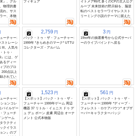
末』、グル
フィギュア
イトメア時代 多くのCPの主人公グ
、物理的書
ループ 未来技術の黙示録を、脳逆
流れ、サス
転のベストセラーワイヤレススト
ラー、本物
リーミング小説のテーマに据えた
2,759
3
円
円
円
ューチャー:
バック・トゥ・ザ・フューチャー:
1999年の抽選番号から公式サーバ
イラストレーシ
1999年 *きらめきのマーク* UTTU
ーのライブバインドへ戻る
 III。人気モ
コレクターズ・アルバム
・トゥ・
99』には、ゲ
あるディー
ィブのプロ
200点以上
録されてい
1,523
561
円
円
円
ューチャー:
【スポット】バック・トゥ・ザ・
【スポット】バック・トゥ・ザ・
ーションコレ
フューチャー 1999年ゲーム 周辺
フューチャー:1999年 *ディープ・
人気モバイルゲー
機器 37 リトル・イェニス ドゥ デ
フォレスト・ロケアバウツ* オブザ
・フューチ
ュ デュ ボーン 皮膚 周辺台 オーナ
ーバーキャラクターバッジ
メインゲーム
メント 公式本物版
タラクティ
ックイラス
ョン』のプ