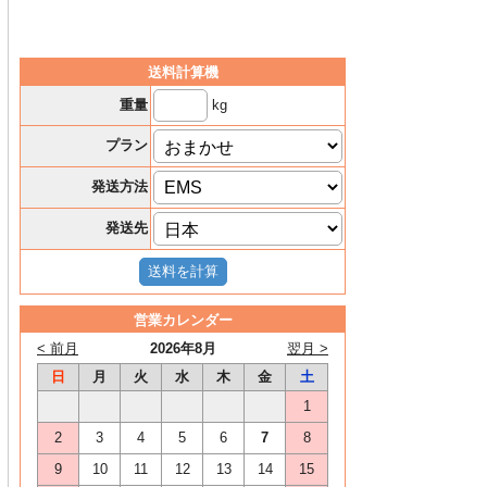
送料計算機
kg
重量
プラン
発送方法
発送先
営業カレンダー
< 前月
2026年8月
翌月 >
日
月
火
水
木
金
土
1
2
3
4
5
6
7
8
9
10
11
12
13
14
15