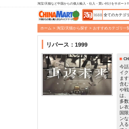
淘宝/天猫など中国からの個人輸入・仕入・買い付けをサポート!!
ホーム
>
淘宝/天猫から探す
>
おすすめカテゴリ一
リバース：1999
C
今話
イク
ます
含む
や戦
は、
多数
レ衣
国限
ンな
入る