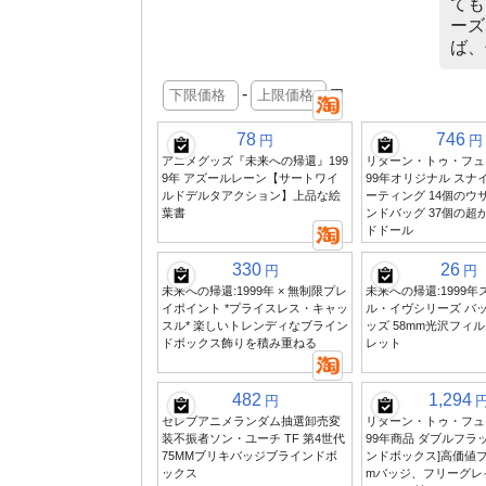
ても
ーズ
ば、
-
円
78
746
円
円
アニメグッズ『未来への帰還』199
リターン・トゥ・フュー
9年 アズールレーン【サートワイ
99年オリジナル スナ
ルドデルタアクション】上品な絵
ーティング 14個のウ
葉書
ンドバッグ 37個の超
ドドール
330
26
円
円
未来への帰還:1999年 × 無制限プレ
未来への帰還:1999
イポイント *プライスレス・キャッ
ル・イヴシリーズ バ
スル* 楽しいトレンディなブライン
ッズ 58mm光沢フィ
ドボックス飾りを積み重ねる
レット
482
1,294
円
セレブアニメランダム抽選卸売変
リターン・トゥ・フュー
装不振者ソン・ユーチ TF 第4世代
99年商品 ダブルフラ
75MMブリキバッジブラインドボ
ンドボックス]高価値ブ
ックス
mバッジ、フリーグレ