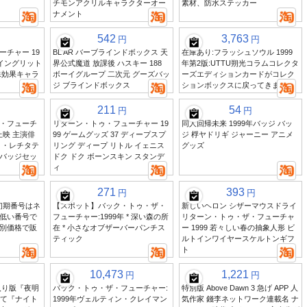
チモンアクリルキャラクターオー
素材、防水ステッカー
ナメント
542
3,763
円
円
チャー 19
BL AR バーブラインドボックス 天
在庫あり:フラッシュソウル 1999
メイングリット
界公式魔道 放課後 ハスキー 188
年第2版:UTTU朔光コラムコレクタ
殊効果キャラ
ボーイグループ 二次元 グーズバッ
ーズエディションカードがコレク
ジ ブラインドボックス
ションボックスに戻ってきました
211
54
円
円
・フューチ
リターン・トゥ・フューチャー 19
同人回帰未来 1999年バッジ バッ
上映 主演俳
99 ゲームグッズ 37 ディープスプ
ジ 桴ヤドリギ ジャーニー アニメ
ト・レチタテ
リング ディープ リトル イェニス
グッズ
バッジセッ
ドク ドク ボーンスキン スタンデ
ィ
271
393
円
円
の初期番号はネ
【スポット】バック・トゥ・ザ・
新しいヘロン シザーマウスドライ
低い番号で
フューチャー:1999年 * 深い森の所
リターン・トゥ・ザ・フューチャ
別価格で販
在 * 小さなオブザーバーパンチス
ー 1999 若々しい春の抽象人形 ビ
ティック
ルトインワイヤースケルトンギフ
ト
10,473
1,221
円
円
入り版『夜明
バック・トゥ・ザ・フューチャー:
特別版 Above Dawn 3 急げ APP 人
つて『ナイト
1999年ヴェルティン・クレイマン
気作家 錢李ネットワーク連載名 ナ