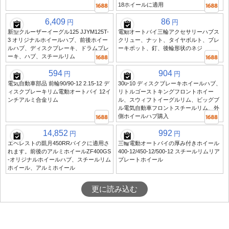
18ホイールに適用
6,409
86
円
円
新型クルーザーイーグル125 JJYM125T-
電動オートバイ三輪アクセサリーハブス
3 オリジナルホイールハブ、前後ホイー
クリュー、ナット、タイヤボルト、ブレ
ルハブ、ディスクブレーキ、ドラムブレ
ーキポット、釘、後輪形状のネジ
ーキ、ハブ、スチールリム
594
904
円
円
電気自動車部品 前輪90/90-12 2.15-12 デ
300-10 ディスクブレーキホイールハブ、
ィスクブレーキリム電動オートバイ 12イ
リトルゴーストキングフロントホイー
ンチアルミ合金リム
ル、スウィフトイーグルリム、ビッグブ
ル電気自動車フロントスチールリム、外
側ホイールハブ購入
14,852
992
円
円
エベレストの凱月450RRバイクに適用さ
三輪電動オートバイの厚み付きホイール
れます。前後のアルミホイールZF400GS
400-12/450-12/500-12 スチールリムリア
-オリジナルホイールハブ、スチールリム
プレートホイール
ホイール、アルミホイール
更に読み込む