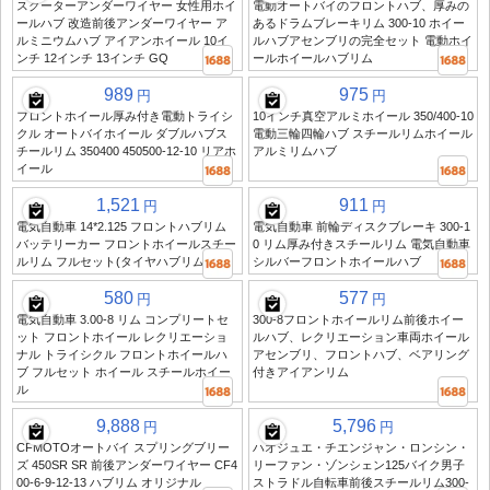
スクーターアンダーワイヤー 女性用ホイ
電動オートバイのフロントハブ、厚みの
ールハブ 改造前後アンダーワイヤー ア
あるドラムブレーキリム 300-10 ホイー
ルミニウムハブ アイアンホイール 10イ
ルハブアセンブリの完全セット 電動ホイ
ンチ 12インチ 13インチ GQ
ールホイールハブリム
989
975
円
円
フロントホイール厚み付き電動トライシ
10インチ真空アルミホイール 350/400-10
クル オートバイホイール ダブルハブス
電動三輪四輪ハブ スチールリムホイール
チールリム 350400 450500-12-10 リアホ
アルミリムハブ
イール
1,521
911
円
円
電気自動車 14*2.125 フロントハブリム
電気自動車 前輪ディスクブレーキ 300-1
バッテリーカー フロントホイールスチー
0 リム厚み付きスチールリム 電気自動車
ルリム フルセット(タイヤハブリム付き)
シルバーフロントホイールハブ
580
577
円
円
電気自動車 3.00-8 リム コンプリートセ
300-8フロントホイールリム前後ホイー
ット フロントホイール レクリエーショ
ルハブ、レクリエーション車両ホイール
ナル トライシクル フロントホイールハ
アセンブリ、フロントハブ、ベアリング
ブ フルセット ホイール スチールホイー
付きアイアンリム
ル
9,888
5,796
円
円
CFMOTOオートバイ スプリングブリー
ハオジュエ・チエンジャン・ロンシン・
ズ 450SR SR 前後アンダーワイヤー CF4
リーファン・ゾンシェン125バイク男子
00-6-9-12-13 ハブリム オリジナル
ストラドル自転車前後スチールリム300-