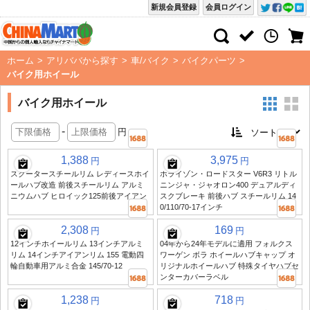
新規会員登録
会員ログイン
ホーム
>
アリババから探す
>
車/バイク
>
バイクパーツ
>
バイク用ホイール
バイク用ホイール
-
円
1,388
3,975
円
円
スクータースチールリム レディースホイ
ホライゾン・ロードスター V6R3 リトル
ールハブ改造 前後スチールリム アルミ
ニンジャ・ジャオロン400 デュアルディ
ニウムハブ ヒロイック125前後アイアン
スクブレーキ 前後ハブ スチールリム 14
0/110/70-17インチ
2,308
169
円
円
12インチホイールリム 13インチアルミ
04年から24年モデルに適用 フォルクス
リム 14インチアイアンリム 155 電動四
ワーゲン ボラ ホイールハブキャップ オ
輪自動車用アルミ合金 145/70-12
リジナルホイールハブ 特殊タイヤハブセ
ンターカバーラベル
1,238
718
円
円