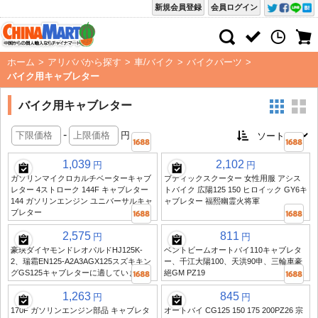
新規会員登録
会員ログイン
ホーム
>
アリババから探す
>
車/バイク
>
バイクパーツ
>
バイク用キャブレター
バイク用キャブレター
-
円
1,039
2,102
円
円
ガソリンマイクロカルチベーターキャブ
ブティックスクーター 女性用服 アシス
レター 4ストローク 144F キャブレター
トバイク 広陽125 150 ヒロイック GY6キ
144 ガソリンエンジン ユニバーサルキャ
ャブレター 福熙幽霊火将軍
ブレター
2,575
811
円
円
豪玦ダイヤモンドレオパルドHJ125K-
ベントビームオートバイ110キャブレタ
2、瑞霜EN125-A2A3AGX125スズキキン
ー、千江大陽100、天洪90申、三輪車豪
グGS125キャブレターに適しています。
絕GM PZ19
1,263
845
円
円
170F ガソリンエンジン部品 キャブレタ
オートバイ CG125 150 175 200PZ26 宗