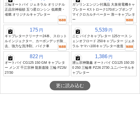
三輪オートバイ ジェネラル オリジナル
ガソリンエンジン付属品 大泉発電機キャ
正品宗神福頓 五つ星ロンシン 低燃費・
ブレター 4ストローク170ポンプポンプ
省燃 オリジナルキャブレター
マイクロカルチベーター 淮一キャブレタ
ー
175
5,539
円
円
キャブレタークリーナー24本、スロット
ニビ バイクキャブレター 125ケース シ
ルインジェクター、カーボンデッチ除
ェンオフロード 250キャブレター ジェネ
去、強力な洗浄剤、バイク車
ラル ヤマハ100キャブレター改造
822
1,386
円
円
オートバイ CG125 150 GM キャブレタ
潜江宗神隆鑫 オートバイ CG125 150 20
ー メンズ 千江宗神 龍新嘉陵 三輪 PZ26/
0 250 三輪車 PZ26 2730 ユニバーサルキ
27/30
ャブレター
更に読み込む