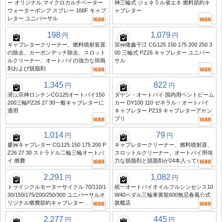
ー オリジナル マイクロカルチベーター
神三輪式 ジェネラル省エネ 燃料節約キ
ウォーターポンプ スプレー 168F キャブ
ャブレター
レター ユニバーサル
198
1,079
円
円
キャブレタークリーナー、燃料噴射装置
宗神隆鑫千江 CG125 150 175 200 250 3
の除去、カーボンデッチ除去、スロット
00 三輪式 PZ26 キャブレター ユニバー
ルクリーナー、オートバイの強力な脱脂
サル
剤および脱脂剤
1,345
822
円
円
潜江宗神ロンチンCG125オートバイ150
ダヤン・オートバイ 国内用ベントビーム
200三輪PZ26 27 30一般キャブレターに
カー DY100 110 ゼネラル・オートバイ
適用
キャブレター PZ19 キャブレターアセン
ブリ
1,014
79
円
円
慶興キャブレター CG125 150 175 200 P
キャブレタークリーナー、燃料噴射器、
Z26 27 30 ストラドル二輪三輪オートバ
スロットルクリーナー、オートバイ用強
イ 燃費
力な脱脂剤と脱脂剤が24本入っています
2,291
1,082
円
円
トライシクルモーターサイクル 70/110/1
統一オートバイオイルフルシンセシス10
30/150/175/200/250/300 ユニバーサルオ
W40ペダル三輪車黄龍600無忌春風公式
リジナル燃費節約キャブレター
旗艦店
2,277
445
円
円