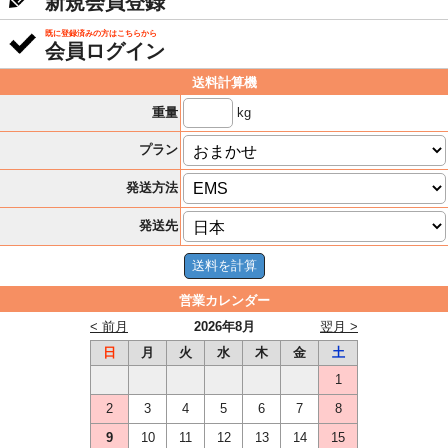
新規会員登録
既に登録済みの方はこちらから
会員ログイン
送料計算機
kg
重量
プラン
発送方法
発送先
営業カレンダー
< 前月
2026年8月
翌月 >
日
月
火
水
木
金
土
1
2
3
4
5
6
7
8
9
10
11
12
13
14
15