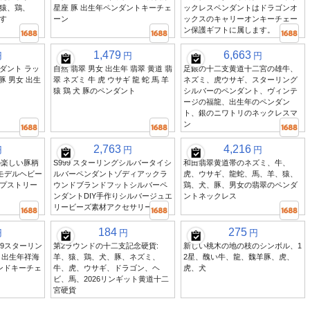
猿、鶏、
星座 豚 出生年ペンダントキーチェ
ックレスペンダントはドラゴンオ
す
ーン
ックスのキャリーオンキーチェー
ン保護ギフトに属します。
1,479
6,663
円
円
円
ンダント ラッ
自然 翡翠 男女 出生年 翡翠 黄道 翡
足銀の十二支黄道十二宮の雄牛、
 豚 男女 出生
翠 ネズミ 牛 虎 ウサギ 龍 蛇 馬 羊
ネズミ、虎ウサギ、スターリング
猿 鶏 犬 豚のペンダント
シルバーのペンダント、ヴィンテ
ージの福龍、出生年のペンダン
ト、銀のニワトリのネックレスマ
ン
2,763
4,216
円
円
円
の楽しい豚柄
S999 スターリングシルバータイシ
和田翡翠黄道帯のネズミ、牛、
モデルヘビー
ルバーペンダントゾディアックラ
虎、ウサギ、龍蛇、馬、羊、猿、
プストリー
ウンドブランドフットシルバーペ
鶏、犬、豚、男女の翡翠のペンダ
ンダントDIY手作りシルバージュエ
ントネックレス
リービーズ素材アクセサリー
184
275
円
円
円
99スターリン
第2ラウンドの十二支記念硬貨:
新しい桃木の地の枝のシンボル、1
 出生年祥海
羊、猿、鶏、犬、豚、ネズミ、
2星、醜い牛、龍、魏羊豚、虎、
ンドキーチェ
牛、虎、ウサギ、ドラゴン、ヘ
虎、犬
ビ、馬、2026リンギット黄道十二
宮硬貨