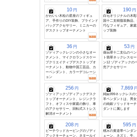
10
190
円
円
かわいい木粒の星座のフィギュ
白毛オリジナルの木彫
ア、手作りのDIY装飾、ブラインド
国十二支樹脂装飾品、
バッグアクセサリー、ミニカーの
巧なフィギュア、家庭
デスクトップオーナメント
ップ装飾
36
53
円
円
ゾディアックレジンの小さなオー
偽翡翠十二支仏のペン
ナメント、マイクロランドスケー
ト翡翠ネックレスセー
プクリエイティブデスクトップオ
ン12 ゾディアックの
ーナメント、動物中国工芸品、カ
売アクセサリー
ーペンダント、カラーデコレーシ
ョン
256
7,869
円
ゾディアックゾディアックデスク
純銀999ネックレス
トップオーナメント、レジンクラ
羊ペンダントは、男女
フト、オフィスや家庭の飾り、車
の純銀ソリッドキーチ
のアクセサリー、回転式ストレス
ダントに属します
解消オーナメント
208
595
円
円
ピーチウッドカービングのゾディ
桃木の黄道帯ペンダン
アックキーチェーン、ネタールイ
ェーン、ネズミ、牛、