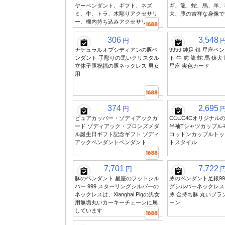
ヤーペンダント、ギフト、ネズ
ギ、龍、蛇、馬、羊、
ミ、牛、トラ、木彫りアクセサリ
犬、豚の吉祥な身像で
ー、機内持ち込みアクセサリー
306
3,548
円
ナチュラルオブシディアンの豚ペ
9999 純足 銀 星座ペ
ンダント 手彫りの黒いクリスタル
ト 牛 虎 龍 蛇 馬 猿犬
立体子豚祝福の豚ネックレス 男女
星座 実色カード
用
374
2,695
円
ピュアカッパー・ゾディアックカ
CCCC4Cオリジナル
ード ゾディアック・ブロンズメダ
半袖Tシャツカップル
ル誕生日ギフト記念ギフト ゾディ
コットンカップルトッ
アックペンダントペンダント
トスタイル
7,701
7,722
円
豚のペンダント 星座のフットシル
豚のペンダント足銀9
バー 999 スターリングシルバーの
グシルバーネックレス
ネックレスは、Xianghai Pigの男女
豚 金持ち豚 丸いブラ
用無垢丸いカーキーチェーンに属
ーン
しています