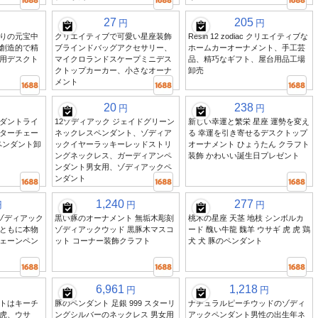
27
205
円
円
りの元宝中
クリエイティブで可愛い星座装飾
Resin 12 zodiac クリエイティブな
創造的で精
ブラインドバッグアクセサリー、
ホームカーオーナメント、手工芸
用デスクト
マイクロランドスケープミニデス
品、精巧なギフト、屋台用品工場
クトップカーカー、小さなオーナ
卸売
メント
20
238
円
円
ダントライ
12ゾディアック ジェイドグリーン
新しい幸運と繁栄 星座 運勢を変え
ターチェー
ネックレスペンダント、ゾディア
る 幸運を引き寄せるデスクトップ
ペンダント卸
ックイヤーラッキーレッドストリ
オーナメント ひょうたん クラフト
ングネックレス、ガーディアンペ
装飾 かわいい誕生日プレゼント
ンダント男女用、ゾディアックペ
ンダント
1,240
277
円
円
円
のゾディアック
黒い豚のオーナメント 無垢木彫刻
桃木の星座 天茎 地枝 シンボルカ
ともに本物
ゾディアックウッド 黒豚木マスコ
ード 醜い牛龍 魏羊 ウサギ 虎 虎 鶏
ェーンペン
ット コーナー装飾クラフト
犬 犬 豚のペンダント
6,961
1,218
円
円
トはキーチ
豚のペンダント 足銀 999 スターリ
ナチュラルピーチウッドのゾディ
虎、ウサ
ングシルバーのネックレス 男女用
アックペンダント男性の出生年ネ