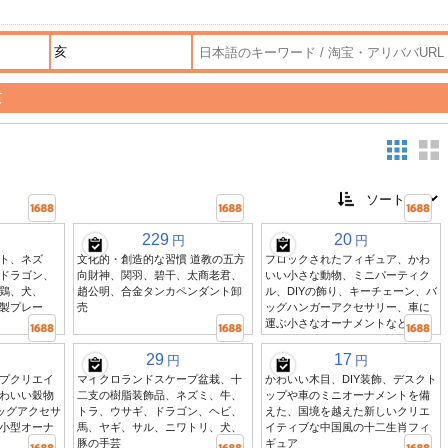
亥
229
20
円
円
ト、ネズ
文化的・創造的な習慣 道教の五方
フロックされたフィギュア、かわ
ドラゴン、
向財神、関羽、碧干、太商老君、
いい小さな動物、ミニパーティク
鶏、犬、
趙公明、合金タンカペンダント卸
ル、DIYの飾り、キーチェーン、バ
製プレー
売
ッグハンガーアクセサリー、車に
運ぶ小さなオーナメントなど
29
17
円
円
プクリエイ
マイクロランドスケープ盆栽、十
かわいい木目、DIY装飾、デスクト
わいい穀物
二支の樹脂装飾品、ネズミ、牛、
ップや車のミニオーナメントを備
バッグアクセサ
トラ、ウサギ、ドラゴン、ヘビ、
えた、国境を越えた新しいクリエ
小型オーナ
馬、ヤギ、サル、ニワトリ、犬、
イティブな中国風の十二生肖フィ
豚の手芸
ギュア