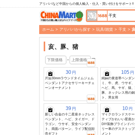
アリババなど中国からの個人輸入・仕入・買い付けをサポート!!
ホーム
>
アリババから探す
>
玩具/雑貨
>
干支
>
亥、豚、猪
-
円
30
105
円
円
片面30mmラウンドタイムジェム
純銅の黄道帯ペンダン
ペンダントアクセサリーキーチェ
ミ、牛、虎、ウサギ、
ーンオーナメント
ヘビ、馬、ヤギ、猿、
豚、ネックレス用の銅
ト、男女用
39
10
円
円
新しい合金の十二星座ネックレス
マイクロランドスケー
ペンダント、ヘビ、タイガー、ド
ティブかわいい星座か
ラゴン、ウサギ、安全ペンダン
DIY装飾ブラインド
ト、両面パターン、ライブ配信卸
リー車のデスクトップ
売ギフト
メント