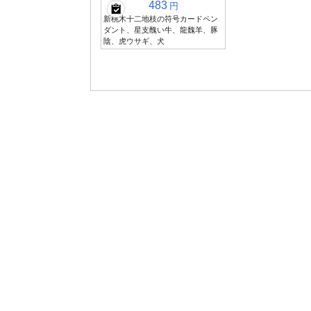
483
円
新桃木十二地枝の符号カードペン
ダント、星支醜い牛、龍魏羊、豚
陰、虎ウサギ、犬