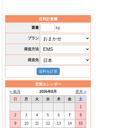
送料計算機
kg
重量
プラン
発送方法
発送先
営業カレンダー
< 前月
2026年8月
翌月 >
日
月
火
水
木
金
土
1
2
3
4
5
6
7
8
9
10
11
12
13
14
15