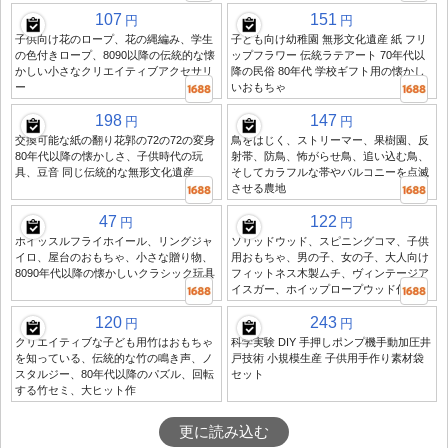
107
151
円
円
子供向け花のロープ、花の縄編み、学生
子ども向け幼稚園 無形文化遺産 紙 フリ
の色付きロープ、8090以降の伝統的な懐
ップフラワー 伝統ラテアート 70年代以
かしい小さなクリエイティブアクセサリ
降の民俗 80年代 学校ギフト用の懐かし
ー
いおもちゃ
198
147
円
円
交換可能な紙の翻り花郭の72の72の変身
鳥をはじく、ストリーマー、果樹園、反
80年代以降の懐かしさ、子供時代の玩
射帯、防鳥、怖がらせ鳥、追い込む鳥、
具、豆音 同じ伝統的な無形文化遺産
そしてカラフルな帯やバルコニーを点滅
させる農地
47
122
円
円
ホイッスルフライホイール、リングジャ
ソリッドウッド、スピニングコマ、子供
イロ、屋台のおもちゃ、小さな贈り物、
用おもちゃ、男の子、女の子、大人向け
8090年代以降の懐かしいクラシック玩具
フィットネス木製ムチ、ヴィンテージア
イスガー、ホイップロープウッド付き
120
243
円
円
クリエイティブな子ども用竹はおもちゃ
科学実験 DIY 手押しポンプ機手動加圧井
を知っている、伝統的な竹の鳴き声、ノ
戸技術 小規模生産 子供用手作り素材袋
スタルジー、80年代以降のパズル、回転
セット
する竹セミ、大ヒット作
更に読み込む