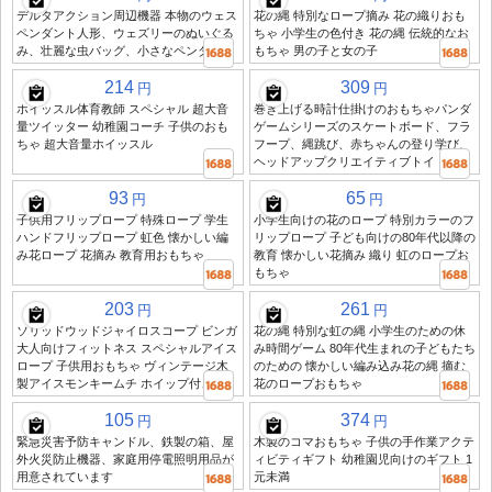
デルタアクション周辺機器 本物のウェス
花の縄 特別なロープ摘み 花の織りおも
ペンダント人形、ウェズリーのぬいぐる
ちゃ 小学生の色付き 花の縄 伝統的なお
み、壮麗な虫バッグ、小さなペンダント
もちゃ 男の子と女の子
214
309
円
円
ホイッスル体育教師 スペシャル 超大音
巻き上げる時計仕掛けのおもちゃパンダ
量ツイッター 幼稚園コーチ 子供のおも
ゲームシリーズのスケートボード、フラ
ちゃ 超大音量ホイッスル
フープ、縄跳び、赤ちゃんの登り学び、
ヘッドアップクリエイティブトイ
93
65
円
円
子供用フリップロープ 特殊ロープ 学生
小学生向けの花のロープ 特別カラーのフ
ハンドフリップロープ 虹色 懐かしい編
リップロープ 子ども向けの80年代以降の
み花ロープ 花摘み 教育用おもちゃ
教育 懐かしい花摘み 織り 虹のロープお
もちゃ
203
261
円
円
ソリッドウッドジャイロスコープ ビンガ
花の縄 特別な虹の縄 小学生のための休
大人向けフィットネス スペシャルアイス
み時間ゲーム 80年代生まれの子どもたち
ロープ 子供用おもちゃ ヴィンテージ木
のための 懐かしい編み込み花の縄 摘む
製アイスモンキームチ ホイップ付き
花のロープおもちゃ
105
374
円
円
緊急災害予防キャンドル、鉄製の箱、屋
木製のコマおもちゃ 子供の手作業アクテ
外火災防止機器、家庭用停電照明用品が
ィビティギフト 幼稚園児向けのギフト 1
用意されています
元未満