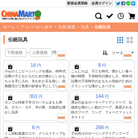
新規会員登録
会員ログイン
ホーム
>
アリババから探す
>
玩具/雑貨
>
玩具
>
伝統玩具
伝統玩具
-
円
16
8
円
円
小石のミニビーンバッグを掴み、80年代
こんにちは、子ども時代、懐かしい食べ
以降の子どもたちのための懐かしいおも
物の時間、子供時代の懐かしさ、80年代
ちゃを手に入れ、失われた石を拾い、幼
以降の子供時代のおもちゃ供給のための
稚園児が三角形の砂袋を手にしている
クラシックな懐かしさパズル
301
144
円
円
モンゴル特産子羊ガラハラム太もも骨
厚みのあるローラーアイアンフープ、伝
石、ガラハ・カナ、羊の骨、伝統的な懐
統的な懐かしい鉄のフープ、推奨される
かし玩具
鉄のフープ、リング、フォークフィット
ネストイ
6
268
円
円
ミニ回転速度のコマ、クリエイティブな
子供向けのローリングアイアンフープ、