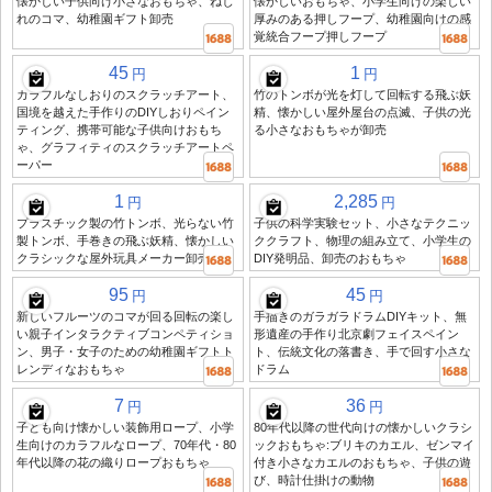
懐かしい子供向け小さなおもちゃ、ねじ
懐かしいおもちゃ、小学生向けの楽しい
れのコマ、幼稚園ギフト卸売
厚みのある押しフープ、幼稚園向けの感
覚統合フープ押しフープ
45
1
円
円
カラフルなしおりのスクラッチアート、
竹のトンボが光を灯して回転する飛ぶ妖
国境を越えた手作りのDIYしおりペイン
精、懐かしい屋外屋台の点滅、子供の光
ティング、携帯可能な子供向けおもち
る小さなおもちゃが卸売
ゃ、グラフィティのスクラッチアートペ
ーパー
1
2,285
円
円
プラスチック製の竹トンボ、光らない竹
子供の科学実験セット、小さなテクニッ
製トンボ、手巻きの飛ぶ妖精、懐かしい
ククラフト、物理の組み立て、小学生の
クラシックな屋外玩具メーカー卸売
DIY発明品、卸売のおもちゃ
95
45
円
円
新しいフルーツのコマが回る回転の楽し
手描きのガラガラドラムDIYキット、無
い親子インタラクティブコンペティショ
形遺産の手作り北京劇フェイスペイン
ン、男子・女子のための幼稚園ギフトト
ト、伝統文化の落書き、手で回す小さな
レンディなおもちゃ
ドラム
7
36
円
円
子ども向け懐かしい装飾用ロープ、小学
80年代以降の世代向けの懐かしいクラシ
生向けのカラフルなロープ、70年代・80
ックおもちゃ:ブリキのカエル、ゼンマイ
年代以降の花の織りロープおもちゃ
付き小さなカエルのおもちゃ、子供の遊
び、時計仕掛けの動物