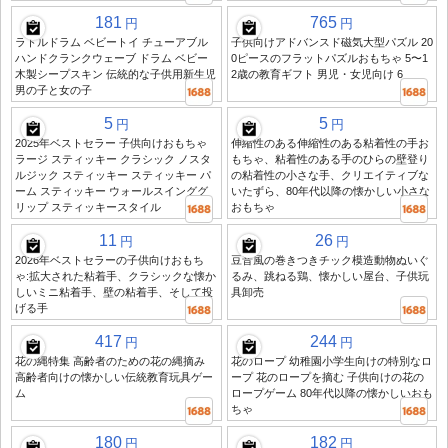
181
765
円
円
ラトルドラム ベビートイ チューアブル
子供向けアドバンスド磁気大型パズル 20
ハンドクランクウェーブ ドラム ベビー
0ピースのフラットパズルおもちゃ 5〜1
木製シープスキン 伝統的な子供用新生児
2歳の教育ギフト 男児・女児向け 6
男の子と女の子
5
5
円
円
2025年ベストセラー 子供向けおもちゃ
伸縮性のある伸縮性のある粘着性の手お
ラージ スティッキー クラシック ノスタ
もちゃ、粘着性のある手のひらの壁登り
ルジック スティッキー スティッキー パ
の粘着性の小さな手、クリエイティブな
ーム スティッキー ウォールスインググ
いたずら、80年代以降の懐かしい小さな
リップ スティッキースタイル
おもちゃ
11
26
円
円
2026年ベストセラーの子供向けおもち
豆音風の巻きつきチック模造動物ぬいぐ
ゃ:拡大された粘着手、クラシックな懐か
るみ、跳ねる鶏、懐かしい屋台、子供玩
しいミニ粘着手、壁の粘着手、そして投
具卸売
げる手
417
244
円
円
花の縄特集 高齢者のための花の縄摘み
花のロープ 幼稚園小学生向けの特別なロ
高齢者向けの懐かしい伝統教育玩具ゲー
ープ 花のロープを摘む 子供向けの花の
ム
ロープゲーム 80年代以降の懐かしいおも
ちゃ
180
182
円
円