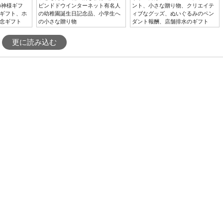
の神様ギフ
ピンドドウインターネット有名人
ント、小さな贈り物、クリエイテ
ギフト、ホ
の幼稚園誕生日記念品、小学生へ
ィブなグッズ、ぬいぐるみのペン
念ギフト
の小さな贈り物
ダント報酬、店舗排水のギフト
更に読み込む