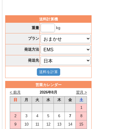
送料計算機
kg
重量
プラン
発送方法
発送先
営業カレンダー
< 前月
2026年8月
翌月 >
日
月
火
水
木
金
土
1
2
3
4
5
6
7
8
9
10
11
12
13
14
15