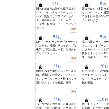
147
9
円
円
国境を越えた結婚式の招待状ボッ
国境を越えた木製カボ
クス、バレンタインデーのプロポ
り、ハロウィンや感謝
ーズ、誕生日サプライズボック
ラフトに中空のDIY
ス、告白風船ボックス、ギフトボ
入っています
ックス、投票箱、グリーティング
カード
54
5
円
円
DIYドリーミーミラーグリーティン
先生の日カード、カー
グカード、韓国クリエイティブな
ミニマリストブーケ、
教師の日感謝祭カード、封筒付き
ングカード、ハンタグ
クリスマスカード
疲れさま、ケーキギフ
ス、感謝メッセージカ
21
120
円
円
国境を越えた葉のアルミホイル風
8ピースセット Amaz
船、感謝祭の装飾アレンジメン
カード クリスマスギ
ト、メープルリーフと松ぼっくり
ット クリエイティブ
型のアルミホイル風船、卸売
配布表紙
37
116
円
円
ベアタオルのお土産、高級福祉の
ポテトチップス、バケ
彼女、社員への送り、中秋節、学
た石鹸、花が先生やホ