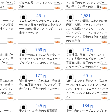
、サプライズ
グルーム 屋内オフィス ワンピース
ト、実用的なデスクカレンダー、
ます
送料
男の子・女の子への誕生日ギフト
46
1,531
円
円
グリーティン
ミニミニウールフラワーシミュレ
ベルベットの饅頭、ふわふわの肉
ィブな高級
ーション 彼女への新鮮な小さなブ
饅頭、人形、ブラインドボック
神ギフトカ
ーケ 教師の日クリスマスギフト お
ス、冷蔵庫のマグネット、バッ
土産マッチング
グ、ペンダント、ペンダント、オ
ーナメント、西安の文化的・創造
的な土産物
759
710
円
円
円
誕生日ブー
友達と一緒におでん人形で辛いホ
女性社員、教師、ブライズメイ
レンド、子
ットセットを食べるクリエイティ
ド、お客様チームビルディング、
式ブーケ
ブなプレイハウスのぬいぐるみ
看護師の日、実用的なバッグ、小
さなバッグへの春の土産ギフト
177
60
円
円
品には独自
誕生日カード、立体花火、音楽録
初めてあなたを見たとき、私は幸
り、彼氏と
音、3D手書きカップルグッズ、高
せでした! ミニツイスト スモール
レンタイン
級ギフト、手作りの小さなカード
スポットライト ミニライトバケッ
モデルです
トドールハウス LEDグローオーナ
メント
245
184
円
円
ンマーバッ
子どもたちの創造的な教育玩具、
小学生向けのオープニングプレゼ