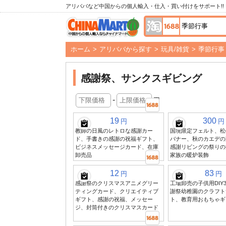
アリババなど中国からの個人輸入・仕入・買い付けをサポート!!
ホーム
>
アリババから探す
>
玩具/雑貨
>
季節行事
感謝祭、サンクスギビング
-
円
19
300
円
円
教師の日風のレトロな感謝カー
国境限定フェルト、松
ド、手書きの感謝の祝福ギフト、
バナー、秋のカエデの
ビジネスメッセージカード、在庫
感謝リビングの祭りの
卸売品
家族の暖炉装飾
12
83
円
円
感謝祭のクリスマスアニメグリー
工場卸売の子供用DIY
ティングカード、クリエイティブ
謝祭幼稚園のクラフト
ギフト、感謝の祝福、メッセー
ト、教育用おもちゃギ
ジ、封筒付きのクリスマスカード