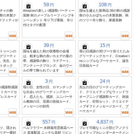
59
108
円
円
チャの飾
Amazonの新しい感謝祭パーティー
国境を越えた新商品:36の秋の感謝
祭の木製ク
装飾 秋のメープルリーフ パンプキ
祭の小人かぼちゃの木製装飾、秋
グラフィティが
ンペンダント 吊り下げ看板、吊り
のツリー吊り飾り、家庭装飾
付けタグの配置
39
15
円
円
トゥーンの
国境を越えた秋の収穫祭の会場
母の日感謝の3Dブーケ折りたたみ
グリーティ
は、粗末な柄の赤いカエデの葉の
グリーティングカード、Creative I
、先生、お
帯、感謝祭の飾り、ラテアート、
nsシンプルなブーケカード、誕生
トボック
アンティークブロンズ、金のウー
日祝福カード
ード
ルの帯で飾られています
3
24
円
円
on感謝祭感謝
母の日、女性の日、ロマンチック
先生の日のグリーティングカー
フトカードセ
な出会いのグリーティングカー
ド、クリエイティブなウィンドウ
ブレスカード
ド、恋人たち、感謝、ユニバーサ
オープニング感謝祭カード、祝福
ル教師の日、花屋の祝福カード、
カード、封筒セット、クリエイテ
メッセージの卸売
ィブギフトメッセージカード、ブ
ーケカード
557
4,837
円
円
ツ、隠され
ベルフラワー 水耕栽培雲南花ベー
プレイ可能なミニ小型ピアノクリ
リデー愛好
ス 直接配送 ニッチな花材 リビン
エイティブカレンダーオーナメン