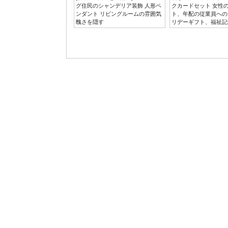
グ住民のシャンデリア装飾 人形ペ
クカードセット 女性
ンダント リビングルームの雰囲気
ト、年配の従業員への
醜さを隠す
リデーギフト、福祉記