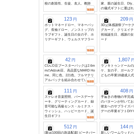
校の創造性、生徒、友人、教師
家、親の誕生日、DIy
の儀式ギフトに運ばれ
123
209
円
円
ホットマネードロー、マネーバッ
3D立体感謝祭ブーケ
グ、長袖ドロー、ノンストップの
グカード、クリエイテ
ラブギフト、誕生日の女の子、ホ
祝福誕生日、感謝の女
リデーギフト、ウェルスマフラー
ード
42
1,807
円
COCO豆ブースターパックは2.6m
ラブキトゥンドールの
mのAdzuki豆、高品質なMARD Ho
ケ、女の子、ガールフ
me、同じ色、221色、フルマテリ
どもの卒業18歳成人
アルパックを組み合わせています
111
408
円
円
ステレオ音楽照明、バースデーケ
手書きの巻物の半完成
ーキ、グリーティングカード、録
のパターンが付いてお
音可能な高級センス・ルミナス・
彼女へのサプライズバ
ウィッシュ、ハッピーカード、誕
デーの卒業ギフトDIY
生日ギフト
512
144
円
円
[新居100回の急送配達] ビーチバー
新しいワームウッドハ