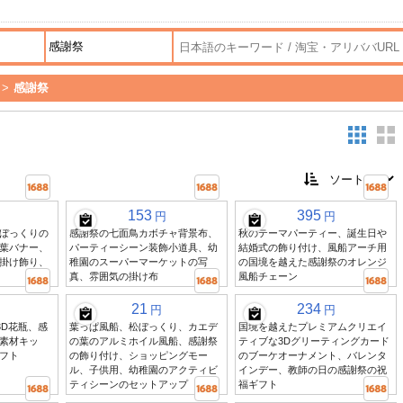
>
感謝祭
153
395
円
円
ぼっくりの
感謝祭の七面鳥カボチャ背景布、
秋のテーマパーティー、誕生日や
葉バナー、
パーティーシーン装飾小道具、幼
結婚式の飾り付け、風船アーチ用
掛け飾り、
稚園のスーパーマーケットの写
の国境を越えた感謝祭のオレンジ
真、雰囲気の掛け布
風船チェーン
21
234
円
円
3D花瓶、感
葉っぱ風船、松ぼっくり、カエデ
国境を越えたプレミアムクリエイ
素材キッ
の葉のアルミホイル風船、感謝祭
ティブな3Dグリーティングカード
フト
の飾り付け、ショッピングモー
のブーケオーナメント、バレンタ
ル、子供用、幼稚園のアクティビ
インデー、教師の日の感謝祭の祝
ティシーンのセットアップ
福ギフト