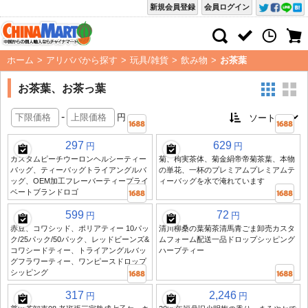
新規会員登録
会員ログイン
ホーム
>
アリババから探す
>
玩具/雑貨
>
飲み物
>
お茶葉
お茶葉、お茶っ葉
-
円
297
629
円
円
カスタムピーチウーロンヘルシーティー
菊、枸実茶体、菊金絹帝帝菊茶葉、本物
バッグ、ティーバッグトライアングルバ
の単花、一杯のプレミアムプレミアムテ
ッグ、OEM加工フレーバーティープライ
ィーバッグを水で淹れています
ベートブランドロゴ
599
72
円
円
赤豆、コワシッド、ポリアティー 10パッ
清川柳桑の葉菊茶清馬青ごま卸売カスタ
ク/25パック/50パック、レッドビーンズ&
ムフォーム配送一品ドロップシッピング
コワシードティー、トライアングルバッ
ハーブティー
グフラワーティー、ワンピースドロップ
シッピング
317
2,246
円
円