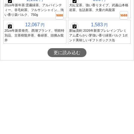
2026年新年茶:雲霧緑茶、アルパインテ
大紅宝茶、強い香りタイプ、武義山本格
ィー、非毛剣茶、フルサンシャイン、強
岩茶、缶詰新茶、大量の烏龍茶
い香り袋バルク、750g
12,067
1,583
円
円
2026年新茶発売、西湖ブランド、明前特
新陽茂剣 2026年新茶プレレインプレミ
別品、古茶樹龍井茶、春緑茶、頭摘み龍
アム柔らかい芽強い香り緑茶バルク 1ポ
井
ンド美味しいギフトボックス缶
更に読み込む