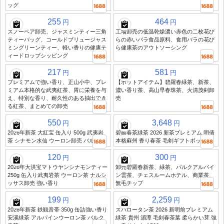
ッグ
255
464
円
円
スノーペア卸売、ジャスミンティー三角
工場卸売の低温乾燥濃い赤色の二枚花び
ティーバッグ、コールドブリュージャス
らの赤いバラ食品原料、食用バラの花び
ミングリーンティー、軽い香りの健康テ
ら健康茶のアウトソーシング
ィードロップシッピング
217
581
円
円
プレミアムで強い香り、正山小中、プレ
【ホットアイテム】碧羅春緑茶、新茶、
ミアム本格的な武夷紅茶、胃に栄養を与
濃い香り茶、高山早春珠茶、火清茂剣卸
え、特別な香り、耐久性のある抽出でき
売
る紅茶、まとめての卸売
550
3,648
円
円
2026年新茶 大紅宝 缶入り 500g 武夷岩
碧羅春茶緑茶 2026 新茶プレミアム 明倩
茶 シナモン水仙 ウーロン卸売 バルクI
本格蘇州 香り春茶 毛剣ギフトボックス
120
300
円
円
2026年大洪宝マトウヤンシナモンティー
卸売碧羅春新茶、緑茶、バルクアルパイ
250g 缶入り武夷岩茶 ウーロン茶 ナルシ
ン雲茶、チェスルームホテル、商業茶、
ッサス卸売 強い香り
無毛チップ
199
2,259
円
円
2026年新茶 鉄観音帯 350g 缶詰強い香り
スパロータン茶 2026 新明前プレミアム
安溪緑茶 アルパインウーロン茶 バルク
緑茶 貴州 湄潭 毛剣春茶葉 柔らかい芽 強