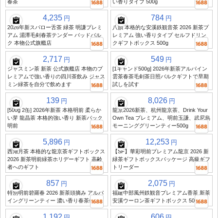
春茶
い香りタイプ 500g
4,235
784
円
円
2026年新スパロー舌茶 緑茶 明謙プレミ
八韻 本格的な安溪鉄観音茶 2026 新茶プ
アム 湄潭毛剣春茶テンダー バッドバル
レミアム 強い香りタイプ セルフドリン
ク 本物公式旗艦店
クギフトボックス 500g
2,717
549
円
円
ジャスミン茶 新茶 公式旗艦店 本物のプ
[1キャンド500g] 2026年新茶アルパイン
レミアムで強い香りの四川茶飲み ジャス
雲茶春茶毛剣茶日照バルクギフトで早期
ミン緑茶を自分で飲めます
試しを試す
139
8,026
円
円
[500g 2缶] 2026年新茶 本格明前 柔らか
龍京2026新茶、杭州龍京茶、Drink Your
い芽 龍晶茶 本格的強い香り 新茶パック
Own Tea プレミアム、明前玉謙、武尼烏
明前
モーニンググリーンティー500g
5,896
12,253
円
円
西湖月茶 本格的な龍京茶ギフトボックス
【SF】華彩明前プレミアム龍京 2026 新
2026 新茶明前緑茶ホリデーギフト 高齢
緑茶ギフトボックスパッケージ 高級ギフ
者へのギフト
トリーダー
857
2,075
円
円
特別明前碧羅春 2026 新茶頭摘み アルパ
福建中部風州鉄観音プレミアム香茶 新茶
イングリーンティー 濃い香り春茶缶
安溪ウーロン茶ギフトボックス 500g
1,192
606
円
円