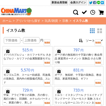
新規会員登録
会員ログイン
ホーム
>
アリババから探す
>
玩具/雑貨
>
宗教
>
イスラム教
イスラム教
-
円
515
797
円
円
ドバイのブルジュ・カリファモデル 大き
オーク材の無垢材の十字架の飾り 教会用
なブルジ・カリファの金属製建築モデル
品 家庭用オーナメント 装飾品 小さな贈
り物
5,570
831
円
円
モンゴル工作、スールー紡績器、民族風
オーク、無垢材、十字架の装飾品、教会
の装飾品、屋内外の樹脂儀式用品、スレ
用品、家庭用装飾品、ギフト
ド
729
733
円
円
中東、アラビア祭りの装飾、月の祭り、
トルコ・イスタンブール クリエイティブ
風灯の飾り、回酒館、ホテルのパーティ
ランドマーク ブルーモスク 装飾 スタイ
ー、家庭の飾り、美しさ
リッシュなホームコレクション お土産