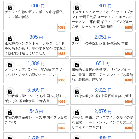
1,000
1,301
円
円
チベット仏教の五大宗派、有名な僧侶、
イスラエル・アーク・オブ・ザ・コヴナ
ニンマ派の伝記
ント 金属工芸品 オーナメント ホームオ
ーナメント 車内装 ギフト リビングルー
ムデコレーション 送料無料
305
2,051
円
円
紙の輝のペンダントキーホルダーは5ド
チベットの寺院と仏像 仏教美術 本物
ルの高さがあり、中の小さな本は小さく
て読むには適していません
1,389
651
円
円
メッカ・カアバ3ピース記念品 アラブ・
宗教的な最後の晩餐:家、リビングルー
サウジ・メッカの車のオーナメント
ム、書斎、書斎、テーブルトップの装飾
品、装飾品、贈り物
6,569
3,022
円
円
『仏教考古学:インドから中国へ(改訂
これは仏教(全2巻) 中国百科事典出版社
版)』(全2巻)/李崇峰 上海古書
543
2,676
円
円
本物の中国宗教シリーズ 中国イスラム教
カーバ、中東、アラブフイ、クルドの聖
(1DVD)
なる家、オーナメント、インテリア、ク
リエイティブギフト
2,739
1,999
円
円