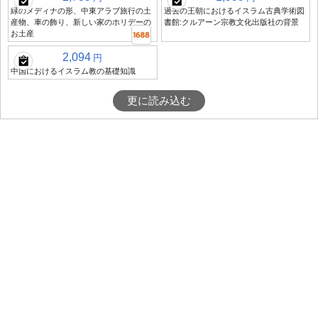
緑のメディナの形、中東アラブ旅行の土
過去の王朝におけるイスラム古典学術図
産物、車の飾り、新しい家のホリデーの
書館:クルアーン宗教文化出版社の背景
お土産
2,094
円
中国におけるイスラム教の基礎知識
更に読み込む