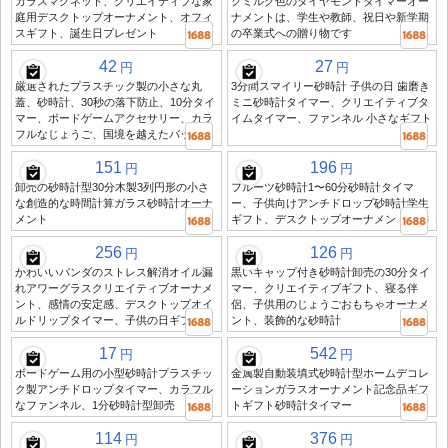
ガラスマグネット、クリエイティブな家
クミルク色のダイヤモンドタイマーオー
庭用デスクトップオーナメント、オフィ
ナメントは、学生や教師、祝日や新学期
スギフト、誕生日プレゼント
の卒業式への贈り物です
42
27
円
円
厳選されたプラスチック製の小さな丸
3分間スマイリー砂時計 子供の日 歯磨き
蓋、砂時計、30秒の落下防止、10分タイ
ミニ砂時計タイマー、クリエイティブタ
マー、ボードゲームアクセサリー、カラ
イムタイマー、ファンネル 小さなギフト
フルなじょうご、国境を越えたバッチ
151
196
円
円
卸売の砂時計型30分木製3列円形の小さ
フルーツ砂時計1〜60分砂時計タイマ
な創造的な時間計算ガラス砂時計オーナ
ー、子供向けアンチドロップ砂時計学生
メント
ギフト、デスクトップオーナメント装飾
256
126
円
円
かわいいパンダのストレス解消オイル漏
黒いキャップ付き砂時計卸売の30分タイ
れアワーグラスクリエイティブオーナメ
マー、クリエイティブギフト、寝る伴
ント、感情の安定感、デスクトップオイ
侶、子供用のじょうごおもちゃオーナメ
ルドリップタイマー、子供の日ギフト
ント、装飾的な砂時計
17
542
円
円
ボードゲーム用の小型砂時計プラスチッ
金属製自動装填式砂時計型ホームデコレ
ク製アンチドロップタイマー、カラフル
ーションガラスオーナメント記念品ギフ
なファンネル、1分砂時計型卸売
トギフト砂時計タイマー
114
376
円
円