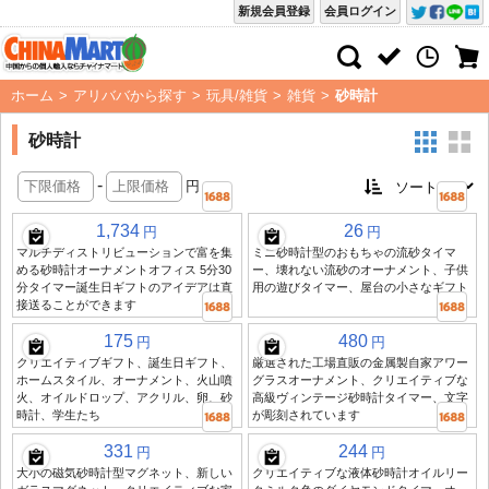
新規会員登録
会員ログイン
ホーム
>
アリババから探す
>
玩具/雑貨
>
雑貨
>
砂時計
砂時計
-
円
1,734
26
円
円
マルチディストリビューションで富を集
ミニ砂時計型のおもちゃの流砂タイマ
める砂時計オーナメントオフィス 5分30
ー、壊れない流砂のオーナメント、子供
分タイマー誕生日ギフトのアイデアは直
用の遊びタイマー、屋台の小さなギフト
接送ることができます
175
480
円
円
クリエイティブギフト、誕生日ギフト、
厳選された工場直販の金属製自家アワー
ホームスタイル、オーナメント、火山噴
グラスオーナメント、クリエイティブな
火、オイルドロップ、アクリル、卵、砂
高級ヴィンテージ砂時計タイマー、文字
時計、学生たち
が彫刻されています
331
244
円
円
大小の磁気砂時計型マグネット、新しい
クリエイティブな液体砂時計オイルリー