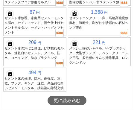
スティックフロア修復モルタル
型猫砂用シャベル 非ステンレス鋼
67
1,368
円
円
セメント床修理、家庭用セメントモルタ
セメントコンクリート床、高速高強度修
ル漏れ、セメントサンド、混合仕上げセ
復材、速乾性、剥がれや砂漏れの石材ヘ
メントモルタル、セメントバッグオブセ
ンプ表面
メント
209
221
円
円
セメント床の穴ぼこ修理、ひび割れモル
メッシュ猫砂シャベル、PPプラスチッ
タル、速乾白いセメント、タイル、防
ク、大型ザランダー、ペットクリーニン
水、コーキング、防水プラグキング
グ用品、多色猫のうんち掃除用具、ロン
グハンドル
494
円
セメント床の修理、防水、高強度、速
乾、プラグ、キング、速乾、高品質な白
いセメントモルタル、接着剤の隙間充填
更に読み込む