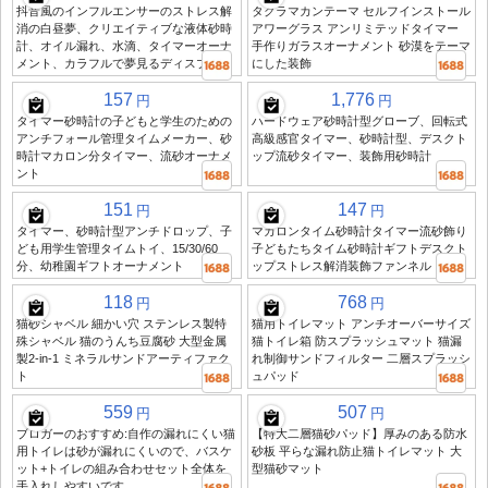
抖音風のインフルエンサーのストレス解
タクラマカンテーマ セルフインストール
消の白昼夢、クリエイティブな液体砂時
アワーグラス アンリミテッドタイマー
計、オイル漏れ、水滴、タイマーオーナ
手作りガラスオーナメント 砂漠をテーマ
メント、カラフルで夢見るディスプレイ
にした装飾
157
1,776
円
円
タイマー砂時計の子どもと学生のための
ハードウェア砂時計型グローブ、回転式
アンチフォール管理タイムメーカー、砂
高級感官タイマー、砂時計型、デスクト
時計マカロン分タイマー、流砂オーナメ
ップ流砂タイマー、装飾用砂時計
ント
151
147
円
円
タイマー、砂時計型アンチドロップ、子
マカロンタイム砂時計タイマー流砂飾り
ども用学生管理タイムトイ、15/30/60
子どもたちタイム砂時計ギフトデスクト
分、幼稚園ギフトオーナメント
ップストレス解消装飾ファンネル
118
768
円
円
猫砂シャベル 細かい穴 ステンレス製特
猫用トイレマット アンチオーバーサイズ
殊シャベル 猫のうんち豆腐砂 大型金属
猫トイレ箱 防スプラッシュマット 猫漏
製2-in-1 ミネラルサンドアーティファク
れ制御サンドフィルター 二層スプラッシ
ト
ュパッド
559
507
円
円
ブロガーのおすすめ:自作の漏れにくい猫
【特大二層猫砂パッド】厚みのある防水
用トイレは砂が漏れにくいので、バスケ
砂板 平らな漏れ防止猫トイレマット 大
ット+トイレの組み合わせセット全体を
型猫砂マット
手入れしやすいです