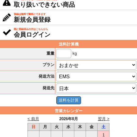
取り扱いできない商品
登録は無料で簡単にできます
新規会員登録
既に登録済みの方はこちらから
会員ログイン
送料計算機
kg
重量
プラン
発送方法
発送先
営業カレンダー
< 前月
2026年8月
翌月 >
日
月
火
水
木
金
土
1