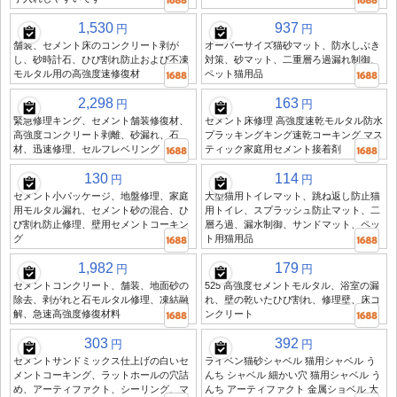
1,530
937
円
円
舗装、セメント床のコンクリート剥が
オーバーサイズ猫砂マット、防水しぶき
し、砂時計石、ひび割れ防止および不凍
対策、砂マット、二重層ろ過漏れ制御、
モルタル用の高強度速修復材
ペット猫用品
2,298
163
円
円
緊急修理キング、セメント舗装修復材、
セメント床修理 高強度速乾モルタル防水
高強度コンクリート剥離、砂漏れ、石
プラッキングキング速乾コーキング マス
材、迅速修理、セルフレベリング
ティック家庭用セメント接着剤
130
114
円
円
セメント小パッケージ、地盤修理、家庭
大型猫用トイレマット、跳ね返し防止猫
用モルタル漏れ、セメント砂の混合、ひ
用トイレ、スプラッシュ防止マット、二
び割れ防止修理、壁用セメントコーキン
層ろ過、漏水制御、サンドマット、ペッ
グ
ト用猫用品
1,982
179
円
円
セメントコンクリート、舗装、地面砂の
525 高強度セメントモルタル、浴室の漏
除去、剥がれと石モルタル修理、凍結融
れ、壁の乾いたひび割れ、修理壁、床コ
解、急速高強度修復材料
ンクリート
303
392
円
円
セメントサンドミックス仕上げの白いセ
ライベン猫砂シャベル 猫用シャベル う
メントコーキング、ラットホールの穴詰
んち シャベル 細かい穴 猫用シャベル う
め、アーティファクト、シーリング、マ
んち アーティファクト 金属ショベル 大