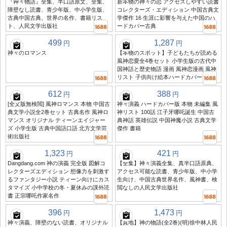
『神々物語』全集、半口語原文、全集、
新本物の神々の恋 アクセスしやすい読書
障壁なし読書、青少年版、中小学生版、
コレクターズ・エディション 中国古典文
古典中国古典、世界の名作、書籍リス
学傑作 16 生涯に影響を与えた中国のハ
ト、人民文学出版社
ードカバー古典
499
1,287
円
円
神々のロマンス
【本物のスポット】子どもたちが読める
風神恋愛全4巻セット 小学生版の古代中
国神話と歴史物語 漫画 風神恋漫画 風神
リスト 子供向け絵本ハードカバー
612
388
円
円
[全文版無検閲] 風神ロマンス 本物 中国古
神々演義 ハードカバー版 本物 未編集 風
典文学小説全2巻セット 古典名作 風神ロ
神リスト 100話 江子牙哪吒誕生 中国古
マンス オリジナル ティーンエイジャー
典神話 英雄伝説 中国神魔小説 古典文学
ズ 小学生版 古典中国語口語 北方文学芸
傑作 書籍
術出版社
1,323
421
円
円
Dangdang.com 神の演義 完全版 図解コ
【全集】神々演義全集、真半口語原典、
レクターズエディション 想像力を刺激す
アクセス可能な読書、青少年版、中小学
るファンタジー小説 ティーン向けにカス
生向け、中国古典世界名作、風神書、検
タマイズ 小中学校の冬・夏休みの課外読
閲なしの人民文学出版社
書 正宗哪吒作家名作
396
1,473
円
円
神々演義、障壁のない読書、オリジナル
【真地】神の物語(全2巻)(明)徐中林人民