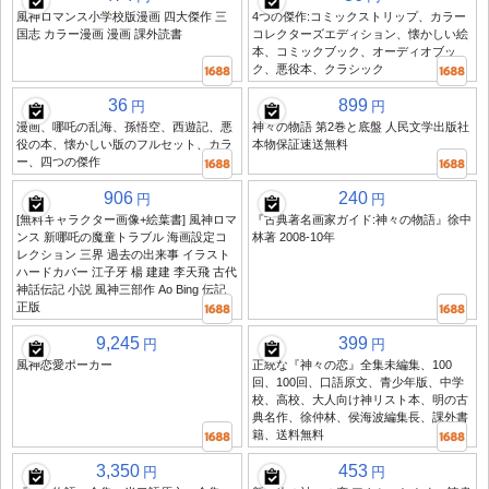
風神ロマンス小学校版漫画 四大傑作 三
4つの傑作:コミックストリップ、カラー
国志 カラー漫画 漫画 課外読書
コレクターズエディション、懐かしい絵
本、コミックブック、オーディオブッ
ク、悪役本、クラシック
36
899
円
円
漫画、哪吒の乱海、孫悟空、西遊記、悪
神々の物語 第2巻と底盤 人民文学出版社
役の本、懐かしい版のフルセット、カラ
本物保証速送無料
ー、四つの傑作
906
240
円
円
[無料キャラクター画像+絵葉書] 風神ロマ
『古典著名画家ガイド:神々の物語』徐中
ンス 新哪吒の魔童トラブル 海画設定コ
林著 2008-10年
レクション 三界 過去の出来事 イラスト
ハードカバー 江子牙 楊 建建 李天飛 古代
神話伝記 小説 風神三部作 Ao Bing 伝記
正版
9,245
399
円
円
風神恋愛ポーカー
正統な『神々の恋』全集未編集、100
回、100回、口語原文、青少年版、中学
校、高校、大人向け神リスト本、明の古
典名作、徐仲林、侯海波編集長、課外書
籍、送料無料
3,350
453
円
円