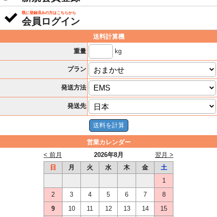
既に登録済みの方はこちらから
会員ログイン
送料計算機
kg
重量
プラン
発送方法
発送先
営業カレンダー
< 前月
2026年8月
翌月 >
日
月
火
水
木
金
土
1
2
3
4
5
6
7
8
9
10
11
12
13
14
15