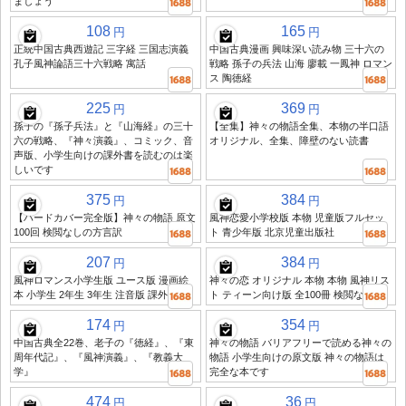
ましょう
108
165
円
円
正統中国古典西遊記 三字経 三国志演義
中国古典漫画 興味深い読み物 三十六の
孔子風神論語三十六戦略 寓話
戦略 孫子の兵法 山海 廖載 一鳳神 ロマン
ス 陶徳経
225
369
円
円
孫子の『孫子兵法』と『山海経』の三十
【全集】神々の物語全集、本物の半口語
六の戦略、『神々演義』、コミック、音
オリジナル、全集、障壁のない読書
声版、小学生向けの課外書を読むのは楽
しいです
375
384
円
円
【ハードカバー完全版】神々の物語 原文
風神恋愛小学校版 本物 児童版フルセッ
100回 検閲なしの方言訳
ト 青少年版 北京児童出版社
207
384
円
円
風神ロマンス小学生版 ユース版 漫画絵
神々の恋 オリジナル 本物 本物 風神リス
本 小学生 2年生 3年生 注音版 課外版
ト ティーン向け版 全100冊 検閲なし
174
354
円
円
中国古典全22巻、老子の『徳経』、『東
神々の物語 バリアフリーで読める神々の
周年代記』、『風神演義』、『教義大
物語 小学生向けの原文版 神々の物語は
学』
完全な本です
474
36
円
円