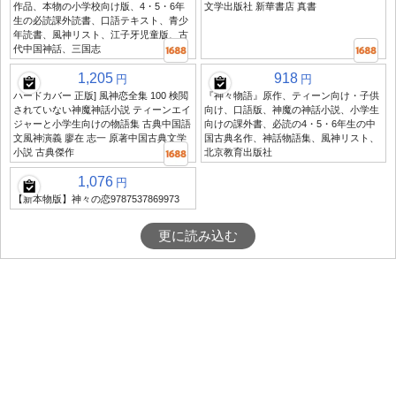
作品、本物の小学校向け版、4・5・6年
文学出版社 新華書店 真書
生の必読課外読書、口語テキスト、青少
年読書、風神リスト、江子牙児童版、古
代中国神話、三国志
1,205
918
円
円
ハードカバー 正版] 風神恋全集 100 検閲
『神々物語』原作、ティーン向け・子供
されていない神魔神話小説 ティーンエイ
向け、口語版、神魔の神話小説、小学生
ジャーと小学生向けの物語集 古典中国語
向けの課外書、必読の4・5・6年生の中
文風神演義 廖在 志一 原著中国古典文学
国古典名作、神話物語集、風神リスト、
小説 古典傑作
北京教育出版社
1,076
円
【新本物版】神々の恋9787537869973
更に読み込む