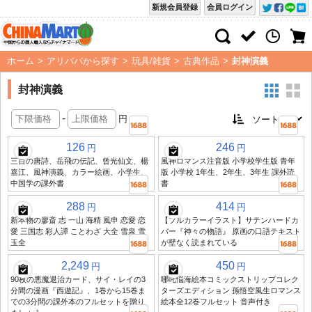
新規会員登録
会員ログイン
ホーム
>
アリババから探す
>
玩具/雑貨
>
古典作品
>
封神演義
封神演義
-
円
126
246
円
円
三百の唐詩、岳飛の伝記、曾光仙文、楊
風神ロマンス注音版 小学校学生版 青年
嘉江、風神演義、カラー絵画、小学生、
版 小学校 1年生、2年生、3年生 課外読
中国学の課外書
書
288
414
円
円
新本物の廖斎 志 一山 海精 風申 恋愛 恋
【フルカラーイラスト】サテンハードカ
愛 三国志 彩人譚 ことわざ 大全 雪泉 雪
バー『神々の物語』 原画の口語テキスト
玉全
が壁なく読まれている
2,249
450
円
円
90枚の悪魔退治カード、サイ・レイの3
哪吒悩海絵本コミックストリップコレク
分間の漫画『西遊記』、1巻から15巻ま
ターズエディション 孫悟空風生ロマンス
での3分間の課外本のフルセットを贈り
絵本全12巻フルセット 音声付き