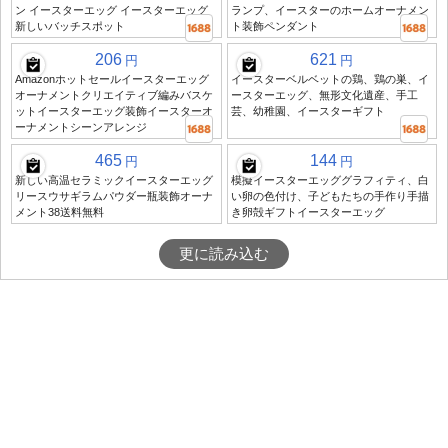
ン イースターエッグ イースターエッグ
ランプ、イースターのホームオーナメン
新しいバッチスポット
ト装飾ペンダント
206
621
円
円
Amazonホットセールイースターエッグ
イースターベルベットの鶏、鶏の巣、イ
オーナメントクリエイティブ編みバスケ
ースターエッグ、無形文化遺産、手工
ットイースターエッグ装飾イースターオ
芸、幼稚園、イースターギフト
ーナメントシーンアレンジ
465
144
円
円
新しい高温セラミックイースターエッグ
模擬イースターエッググラフィティ、白
リースウサギラムパウダー瓶装飾オーナ
い卵の色付け、子どもたちの手作り手描
メント38送料無料
き卵殻ギフトイースターエッグ
更に読み込む