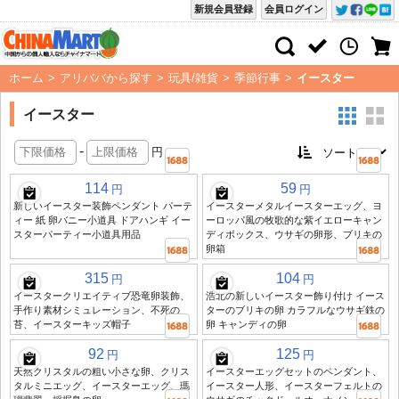
新規会員登録
会員ログイン
ホーム
>
アリババから探す
>
玩具/雑貨
>
季節行事
>
イースター
イースター
-
円
114
59
円
円
新しいイースター装飾ペンダント パーテ
イースターメタルイースターエッグ、ヨ
ィー 紙 卵バニー小道具 ドアハンギ イー
ーロッパ風の牧歌的な紫イエローキャン
スターパーティー小道具用品
ディボックス、ウサギの卵形、ブリキの
卵箱
315
104
円
円
イースタークリエイティブ恐竜卵装飾、
浩北の新しいイースター飾り付け イース
手作り素材シミュレーション、不死の
ターのブリキの卵 カラフルなウサギ鉄の
苔、イースターキッズ帽子
卵 キャンディの卵
92
125
円
円
天然クリスタルの粗い小さな卵、クリス
イースターエッグセットのペンダント、
タルミニエッグ、イースターエッグ、瑪
イースター人形、イースターフェルトの