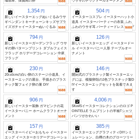
瑙翡翠、採掘鳥の卵
ウサギのチックドールオーナメント
1,354
504
円
円
新しいイースターエッグぬいぐるみウサ
イースターコスプレ イースターハット小
ギペンダントキーチェーンキッズサプラ
道具 イースターパーティーの衣装 ふわ
イズガチャイースターぬいぐるみ
ふわのウサギ耳 パーティードレスアップ
794
126
円
円
新しいイースターガーデンフラッグ ウサ
新しいイースターエッグ イースタードー
ギの卵パターンプリント ダブルフェイス
ル イースターバニー人形 テーブルオー
フラッグ ホリデーデコレーション 中庭
ナメント
フラッグ
230
146
円
円
20/30cmの白い卵のステージ小道具、イ
開閉式のプラスチック製イースターエッ
ースターエッグの屋台、手描きのプラス
グには、模擬卵殻の2色プラスチック製D
チック製フェイク卵の巣 DIY
IYイースターエッグセットを装着できま
す
906
4,006
円
円
新しいイースター装飾 ガマピンクの花
SKIMSイースターコレクションのロゴ P
イースターバニー ホームクラフトオーナ
OINTELLE ラムプリントの半袖Tシャツ
メント
パンツがかわいい
157
385
円
円
イースターベイビーおもちゃ イースター
イースターエッググラフィティDIYシミ
エッグ イースターホリデーデコレーショ
ュレーション、白樺の木のグローツリー