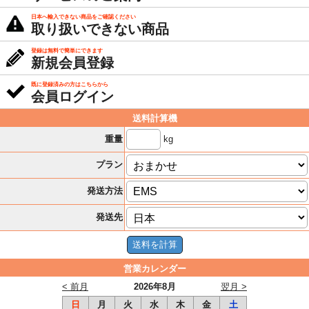
日本へ輸入できない商品をご確認ください
取り扱いできない商品
登録は無料で簡単にできます
新規会員登録
既に登録済みの方はこちらから
会員ログイン
送料計算機
kg
重量
プラン
発送方法
発送先
営業カレンダー
< 前月
2026年8月
翌月 >
日
月
火
水
木
金
土