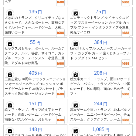
ペア
135
75
円
円
大きめのトランプ、クリエイティブな大
エロティックトランプ ルド セックスグ
きなカード、大きなポーカー、高額なア
ッズ マスターベーション カップル カッ
イドルパーティーボードゲーム、大家、
プル フラート インタラクティブ小道具
面白いカード
発光サイコロ
55
384
円
円
セックスおもちゃ、ポーカー、ルームテ
Lang Hi カップル 大人ポーズ ポーカーギ
クニック、ルド、秘密、サイコロ、カッ
フト カップル カード 宝くじチューブ ル
プル、エンターテインメント小道具、冒
ド ラブダイス SM セット
険、アダルト向け商品
405
206
円
円
三国志殺し10周年 デラックスエディショ
絵文字カード、トランプ、面白いボード
ン オールジェネラルズコレクション ボ
ゲーム、パズル、トランプゲーム、中国
ードゲームカード 本物フルセット プラ
のカード、砂の彫刻、面白い男の子、ギ
スチック製の新バージョンカード
フト
151
244
円
円
絵文字トランプ、ライフ絵文字カード、
高級ゲームや重いトランプ、純木パルプ
カード、面白いゲーム、ボードゲーム、
ポーカー、ユニバーサルペーパー、チェ
簡単なパズルゲーム、おもちゃ
スルーム、クラブクラブ、ホームカード
148
1,085
円
円
ウェアウルフカード:新版パズルボードゲ
【グリーンビーンズおすすめ】中国・イ