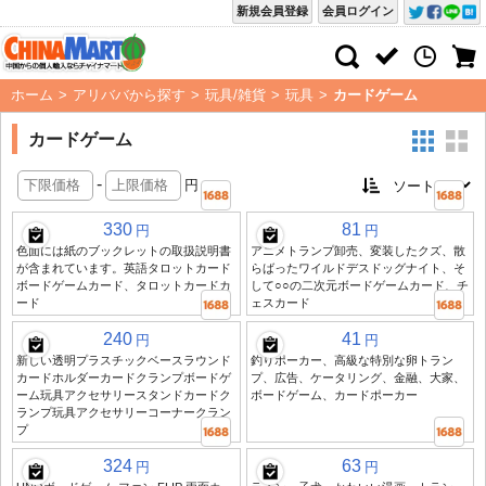
新規会員登録
会員ログイン
ホーム
>
アリババから探す
>
玩具/雑貨
>
玩具
>
カードゲーム
カードゲーム
-
円
330
81
円
円
色面には紙のブックレットの取扱説明書
アニメトランプ卸売、変装したクズ、散
が含まれています。英語タロットカード
らばったワイルドデスドッグナイト、そ
ボードゲームカード、タロットカードカ
して○○の二次元ボードゲームカード、チ
ード
ェスカード
240
41
円
円
新しい透明プラスチックベースラウンド
釣りポーカー、高級な特別な卵トラン
カードホルダーカードクランプボードゲ
プ、広告、ケータリング、金融、大家、
ーム玩具アクセサリースタンドカードク
ボードゲーム、カードポーカー
ランプ玩具アクセサリーコーナークラン
プ
324
63
円
円