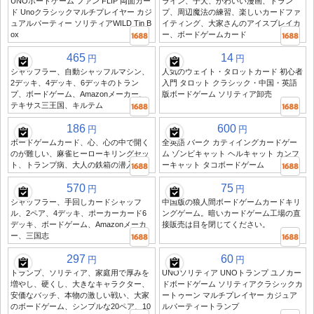
UNOボードゲーム ファン FLIP 両面カー
ライン、子犬、かわいい漫画、トラン
ド Unoクラシックマルチプレイヤー カジ
プ、周辺魔法の練習、楽しいカードファ
ュアルパーティー ソリティアWILD Tin B
イティング、大家さんのアイスブレイカ
ox
ー、ボードゲームカード
465
14
円
円
シャッフラー、自動シャッフルマシン、
人気のウェイト・タロットカード 初心者
2デッキ、4デッキ、6デッキのトラン
入門 タロット クラシック・中国・英語
プ、ボードゲーム、Amazonメーカー、
版ボードゲーム ソリティア卸売
テキサス三王国、キルテム
186
600
円
円
ボードゲームカード、心、心の中で開く
全英語 バーク カティイングカードゲー
のが難しい、麻雀ヒーローキリングセッ
ム ゾンビキャット ヘルキャット カンフ
ト、トランプ病、大人の鉄箱の潜入
ーキャット タコボードゲーム
570
75
円
円
シャッフラー、手回しカードシャッフ
中国版の狼人間ボードゲームカードキリ
ル、2ペア、4デッキ、ポーカーカード6
ングゲーム。暗いカードゲーム工場の直
デッキ、ボードゲーム、Amazonメーカ
接販売は目を閉じてください。
ー、三国志
297
60
円
円
トランプ、ソリティア、家庭用で厚みを
UNOソリティア UNOトランプ ユノカー
増やし、硬くし、大きなキャラクター、
ドボードゲーム ソリティアクラシックカ
安価なバッチ、本物の激しい戦い、大家
ートゥーン マルチプレイヤー カジュア
のボードゲーム、シンプルな20ペア、10
ルパーティートランプ