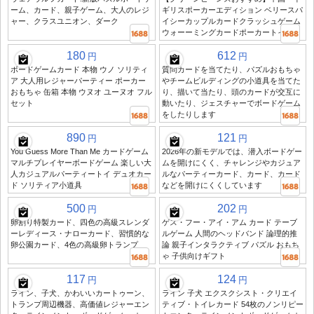
ーム、カード、親子ゲーム、大人のレジ
ギリスポーカーエディション ベリースパ
ャー、クラスユニオン、ダーク
イシーカップルカードクラッシュゲーム
ウォーーミングカードポーカートイ
180
612
円
円
ボードゲームカード 本物 ウノ ソリティ
質問カードを当てたり、パズルおもちゃ
ア 大人用レジャーパーティー ポーカー
やチームビルディングの小道具を当てた
おもちゃ 缶箱 本物 ウヌオ ユーヌオ フル
り、描いて当たり、頭のカードが交互に
セット
動いたり、ジェスチャーでボードゲーム
をしたりします
890
121
円
円
You Guess More Than Me カードゲーム
2026年の新モデルでは、潜入ボードゲー
マルチプレイヤーボードゲーム 楽しい大
ムを開けにくく、チャレンジやカジュア
人カジュアルパーティートイ デュオカー
ルなパーティーカード、カード、カード
ド ソリティア小道具
などを開けにくくしています
500
202
円
円
卵割り特製カード、四色の高級スレンダ
ゲス・フー・アイ・アム カード テーブ
ーレディース・ナローカード、習慣的な
ルゲーム 人間のヘッドバンド 論理的推
卵公園カード、4色の高級卵トランプ
論 親子インタラクティブ パズル おもち
ゃ 子供向けギフト
117
124
円
円
ライン、子犬、かわいいカートゥーン、
ライン 子犬 エクスクシスト・クリエイ
トランプ周辺機器、高価値レジャーエン
ティブ・トイレカード 54枚のノンリピー