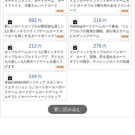
ターテインメント、ボードゲーム、カー
トエンターテインメントボードゲームカ
ドファイト、大家さんハードカード
ード ポータブルで耐久性のあるファンカ
ード
892
216
円
円
新しいカードカップルが限定的な楽しい
Yulefangボードゲームカード集会、ウェ
2人用インタラクティブゲームカードポ
アウルフの真実か挑戦、誰が潜入チーム
ーカーを熱くするカードボードゲーム
ビルディングゲーム
212
276
円
円
カップルゲームカード 2人用インタラク
エロティックなカップルのトーンカー
ティブなカップルトランプで、子どもた
ド、カード、冒険、罰を温めるカード、
ちの楽しい2人用ボードゲームを盛り上
ギフトの指示、チャレンジカードの完成
げます
244
円
本物のANDUNOソリティア スタンダー
ドエディション ユノカードポーカーボー
ドゲーム カードゲームカードゲーム マ
ルチプレイヤーパーティーソリティア
更に読み込む